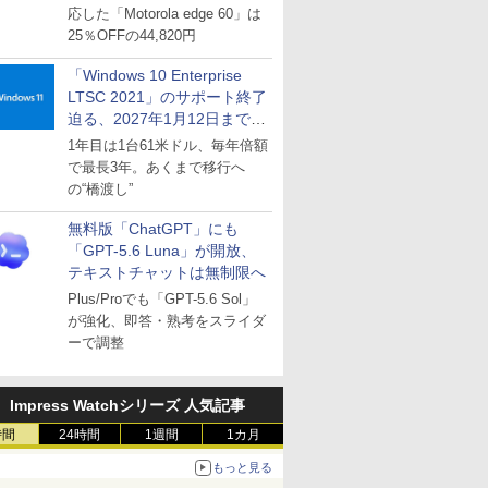
応した「Motorola edge 60」は
25％OFFの44,820円
「Windows 10 Enterprise
LTSC 2021」のサポート終了
迫る、2027年1月12日まで
～ESUは9月1日から販売
1年目は1台61米ドル、毎年倍額
で最長3年。あくまで移行へ
の“橋渡し”
無料版「ChatGPT」にも
「GPT-5.6 Luna」が開放、
テキストチャットは無制限へ
Plus/Proでも「GPT-5.6 Sol」
が強化、即答・熟考をスライダ
ーで調整
Impress Watchシリーズ 人気記事
%80%82/
時間
24時間
1週間
1カ月
もっと見る