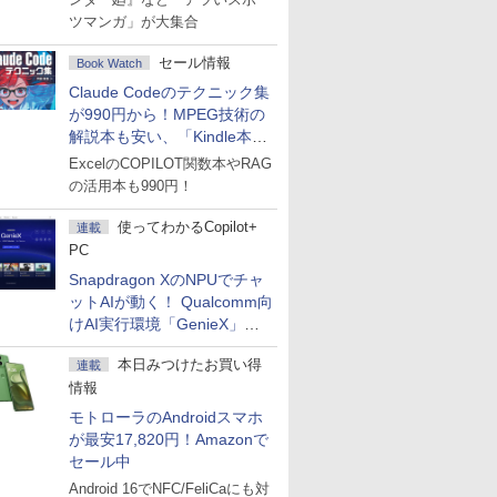
ツマンガ」が大集合
セール情報
Book Watch
Claude Codeのテクニック集
が990円から！MPEG技術の
解説本も安い、「Kindle本サ
マーセール」第2弾開始！
ExcelのCOPILOT関数本やRAG
の活用本も990円！
使ってわかるCopilot+
連載
PC
Snapdragon XのNPUでチャ
ットAIが動く！ Qualcomm向
けAI実行環境「GenieX」を
試してみた
本日みつけたお買い得
連載
情報
モトローラのAndroidスマホ
が最安17,820円！Amazonで
セール中
Android 16でNFC/FeliCaにも対