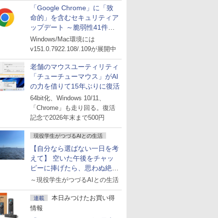
「Google Chrome」に「致
命的」を含むセキュリティア
ップデート ～脆弱性41件に
対処
Windows/Mac環境には
v151.0.7922.108/.109が展開中
老舗のマウスユーティリティ
「チューチューマウス」がAI
の力を借りて15年ぶりに復活
64bit化、Windows 10/11、
「Chrome」も走り回る。復活
記念で2026年末まで500円
現役学生がつづるAIとの生活
【自分なら選ばない一日を考
えて】 空いた午後をチャッ
ピーに捧げたら、思わぬ絶景
に出会った話
～現役学生がつづるAIとの生活
本日みつけたお買い得
連載
情報