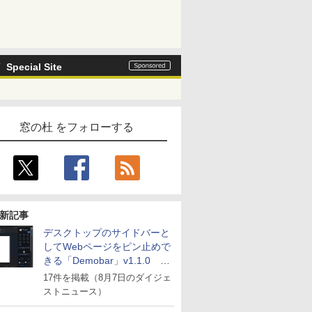
Special Site
窓の杜 をフォローする
新記事
デスクトップのサイドバーと
してWebページをピン止めで
きる「Demobar」v1.1.0 ほ
か
17件を掲載（8月7日のダイジェ
ストニュース）