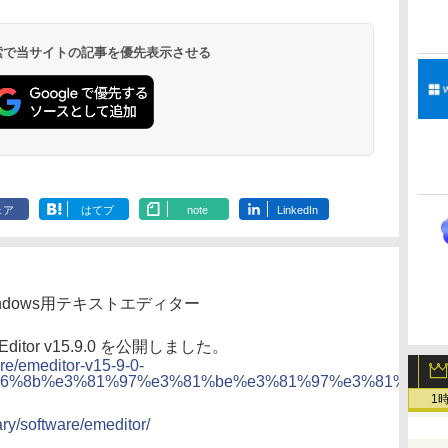
マニュアル AI副業に
ト、12週間持続バッ
ズ (はぴーイラスト
レイ、色調調節ライ
トリストと最新エミュ
ジ、ノート機能搭載、
もコンテンツ作成に
テリー、広告なし、
Labo)
ト、最大8週間持続バ
レータ紹介
明るさ自動調整、色調
もKindle出版にも！
ブラック
ッテリー、広告無
調節ライト、プレミア
 検索で当サイトの記事を優先表示させる
非エンジニアのため
し、ブラック (2025
ムペン付き、グラファ
のAIコーディング入
年発売)
イト
門シリーズ
ェア
はてブ
note
LinkedIn
 Windows用テキストエディター
Editor v15.9.0 を公開しました。
ore/emeditor-v15-9-0-
6%8b%e3%81%97%e3%81%be%e3%81%97%e3%81%9f%e3
1
ary/software/emeditor/