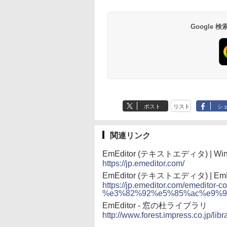
続バッテリー、6イン
るさ自動調整、色調
チディスプレイ電子
調節ライト、12週間
書籍リーダー、マッ
持続バッテリー、広
Google
チャ、16GB、広告な
告なし、メタリック
し
ブラック
ポスト
リスト
シ
関連リンク
EmEditor (テキストエディタ) |
https://jp.emeditor.com/
EmEditor (テキストエディタ) | Em
https://jp.emeditor.com/emeditor-c
%e3%82%92%e5%85%ac%e9%9
EmEditor - 窓の杜ライブラリ
http://www.forest.impress.co.jp/libr