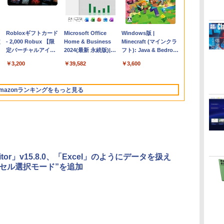
Apple 2026
Robloxギフトカード
【Amazon.co.jp限
Microsoft Office
FMV ノートパソコン
Windows版 |
コ
定
MacBook Air M5チ
- 2,000 Robux 【限
定】 HP ノートパソ
Home & Business
WE1-K3 (MS 365
Minecraft (マインクラ
ップ搭載13インチノ
定バーチャルアイテ
コン 15-fd 15.6イン
2024(最新 永続版)|オ
Personal/Copilotキー
フト): Java & Bedrock
ートブック：AIと
ムを含む】 【オンラ
チ 16GBメモリ
ンラインコード
搭載/Win 11/15.6
Edition | オンラインコ
￥278,800
￥3,200
￥129,800
￥39,582
￥139,880
￥3,600
Apple Intelligence、
インゲームコード】
512GB SSD インテ
版|Windows11、
型/Core i5/16GB/SSD
ード版
イ
13.6インチLiquid
ロブロックス | オン
ル Core 5
10/mac対応|PC2台
512GB/ホワイト)
Retinaディスプレ
ラインコード版
FMVWK3E15W_AZ
mazonランキングをもっと見る
イ、16GBユニファイ
ドメモリ、1TB SSD
ストレージ、12MPセ
ンターフレームカメ
ラ、日本語キーボー
ド、Touch ID - ミッ
ドナイト
itor」v15.8.0、「Excel」のようにデータを扱え
V セル選択モード”を追加
く
ClaudeCode いちば
Amazon Kindle
AIイラスト表現辞典:
Amazon Kindle
FM TOWNS ハイパ
New Amazon Kindle
んやさしい 教科書:
Paperwhite (16GB)
思い通りの絵を引き
Colorsoft | 16GBス
ー・カタログ: 本体ハ
Scribe Colorsoft | 11
非エンジニア 初心者
7インチディスプレ
出す プロンプトの言
トレージ、防水、7イ
ードウェア・市販ソフ
インチカラーディスプ
素人 でも安心 使い方
イ、色調調節ライ
葉 AI画像生成シリー
ンチカラーディスプ
トウェアのパーフェク
レイ、64GBストレー
￥99
￥22,980
￥480
￥31,980
￥1,600
￥115,980