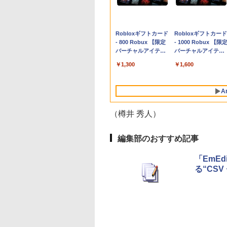
Apple 2026
Robloxギフトカード
tomtoc 360°保護
Robloxギフトカード
MacBook Neo A18
- 800 Robux 【限定
15.6 16インチ パソ
- 1000 Robux 【限
Proチップ搭載13イ
バーチャルアイテム
ンケース Dell NEC
バーチャルアイテム
ンチノートブック：
を含む】 【オンライ
Lavie ASUS HP
を含む】 【オンライ
￥113,748
￥1,300
￥2,952
￥1,600
AIとApple
ンゲームコード】 ロ
dynabook Lenovo
ンゲームコード】 ロ
Intelligenceのために
ブロックス | オンラ
対応
ブロックス |オンラ
設計、Liquid Retina
インコード版
ンコード版
A
ディスプレイ、8GB
ユニファイドメモ
リ、256GB SSDスト
（樽井 秀人）
レージ、1080p
FaceTime HDカメラ
- インディゴ
編集部のおすすめ記事
「EmEd
る“CS
生成AIパスポート公
Amazon Kindle - 目
1冊ですべて身につ
Kindle Paperwhite
式テキスト 第４版
に優しい、かさばら
HTML & CSSとWeb
シグニチャーエディ
ない、大きな画面で
デザイン入門講座
ション (32GB) 7イン
￥1,766
読みやすい、6週間持
［第2版］
チディスプレイ、明
￥16,980
￥1,292
￥27,980