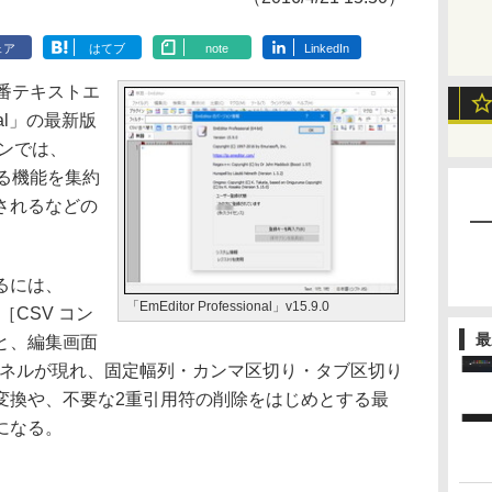
ェア
はてブ
note
LinkedIn
番テキストエ
onal」の最新版
ョンでは、
る機能を集約
加されるなどの
るには、
「EmEditor Professional」v15.9.0
［CSV コン
最
と、編集画面
パネルが現れ、固定幅列・カンマ区切り・タブ区切り
変換や、不要な2重引用符の削除をはじめとする最
になる。