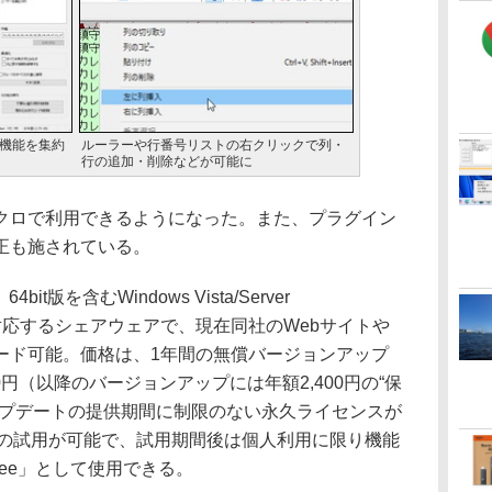
る機能を集約
ルーラーや行番号リストの右クリックで列・
行の追加・削除などが可能に
ロで利用できるようになった。また、プラグイン
正も施されている。
64bit版を含むWindows Vista/Server
/8.1/10に対応するシェアウェアで、現在同社のWebサイトや
ード可能。価格は、1年間の無償バージョンアップ
0円（以降のバージョンアップには年額2,400円の“保
ップデートの提供期間に制限のない永久ライセンスが
0日間の試用が可能で、試用期間後は個人利用に限り機能
Free」として使用できる。