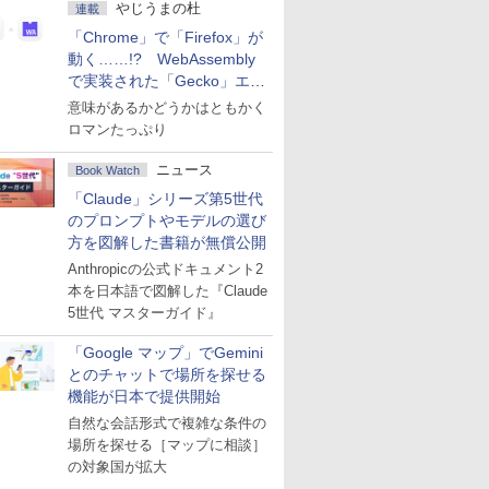
やじうまの杜
連載
「Chrome」で「Firefox」が
動く……!? WebAssembly
で実装された「Gecko」エン
ジン
意味があるかどうかはともかく
ロマンたっぷり
ニュース
Book Watch
「Claude」シリーズ第5世代
のプロンプトやモデルの選び
方を図解した書籍が無償公開
Anthropicの公式ドキュメント2
本を日本語で図解した『Claude
5世代 マスターガイド』
「Google マップ」でGemini
とのチャットで場所を探せる
機能が日本で提供開始
自然な会話形式で複雑な条件の
場所を探せる［マップに相談］
の対象国が拡大