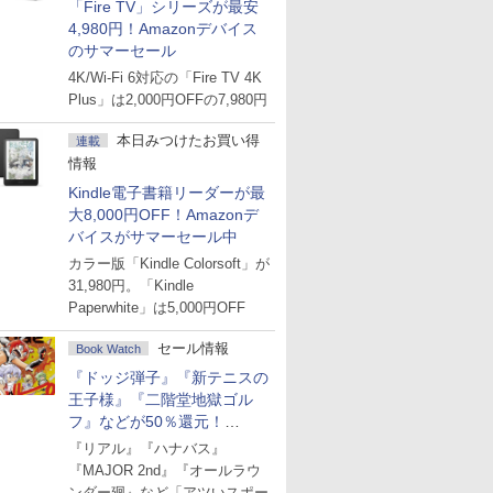
「Fire TV」シリーズが最安
4,980円！Amazonデバイス
のサマーセール
4K/Wi-Fi 6対応の「Fire TV 4K
Plus」は2,000円OFFの7,980円
本日みつけたお買い得
連載
情報
Kindle電子書籍リーダーが最
大8,000円OFF！Amazonデ
バイスがサマーセール中
カラー版「Kindle Colorsoft」が
31,980円。「Kindle
Paperwhite」は5,000円OFF
セール情報
Book Watch
『ドッジ弾子』『新テニスの
王子様』『二階堂地獄ゴル
フ』などが50％還元！
Amazonマンガ週末セール
『リアル』『ハナバス』
『MAJOR 2nd』『オールラウ
ンダー廻』など「アツいスポー