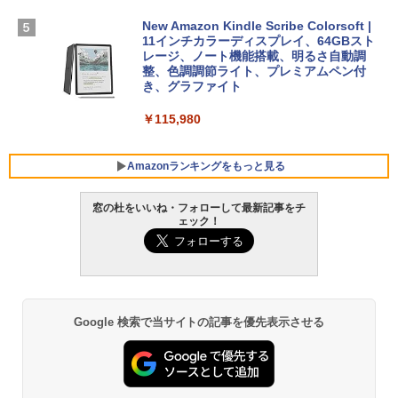
￥1,600
New Amazon Kindle Scribe Colorsoft |
￥3,600
FMV ノートパソコン WE1-K3 (MS 365 P
11インチカラーディスプレイ、64GBスト
ersonal/Copilotキー搭載/Win 11/15.6型/
レージ、ノート機能搭載、明るさ自動調
Core i5/16GB/SSD 512GB/ホワイト) FM
整、色調調節ライト、プレミアムペン付
VWK3E15W_AZ
き、グラファイト
￥139,880
￥115,980
Amazonランキングをもっと見る
窓の杜をいいね・フォローして最新記事をチ
ェック！
Google 検索で当サイトの記事を優先表示させる