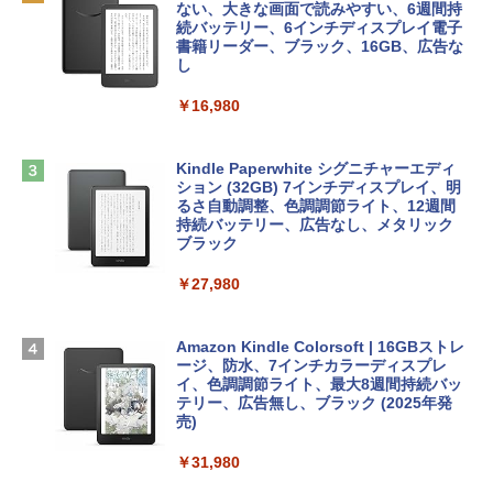
ズ (はぴーイラストLabo)
4(最新 永続版)|オンラインコード版|Wind
ない、大きな画面で読みやすい、6週間持
ows11、10/mac対応|PC2台
続バッテリー、6インチディスプレイ電子
tomtoc 360°保護 15.6 16インチ パソコ
書籍リーダー、ブラック、16GB、広告な
￥480
ンケース Dell NEC Lavie ASUS HP dyna
し
￥39,582
book Lenovo対応
￥16,980
ClaudeCode いちばんやさしい 教科書:
￥2,952
非エンジニア 初心者 素人 でも安心 使い
Robloxギフトカード - 2,000 Robux 【限
方 マニュアル AI副業にもコンテンツ作成
定バーチャルアイテムを含む】 【オンラ
にもKindle出版にも！ 非エンジニアのた
インゲームコード】 ロブロックス | オン
Kindle Paperwhite シグニチャーエディ
めのAIコーディング入門シリーズ
Apple 2026 MacBook Air M5チップ搭載
ラインコード版
ション (32GB) 7インチディスプレイ、明
13インチノートブック：AIとApple Intell
るさ自動調整、色調調節ライト、12週間
igence、13.6インチLiquid Retinaディ
持続バッテリー、広告なし、メタリック
￥99
￥3,200
スプレイ、24GBユニファイドメモリ、1
ブラック
TB SSDストレージ、12MPセンターフレ
ームカメラ、日本語キーボード、Touch I
￥27,980
1冊ですべて身につくHTML & CSSとWe
Robloxギフトカード - 1000 Robux 【限
D - ミッドナイト
bデザイン入門講座［第2版］
定バーチャルアイテムを含む】 【オンラ
インゲームコード】 ロブロックス |オン
￥298,901
ラインコード版
Amazon Kindle Colorsoft | 16GBストレ
￥2,326
ージ、防水、7インチカラーディスプレ
イ、色調調節ライト、最大8週間持続バッ
￥1,600
【Amazon.co.jp限定】 HP ノートパソコ
テリー、広告無し、ブラック (2025年発
ン 15-fd 15.6インチ 16GBメモリ 512GB
売)
FM TOWNS ハイパー・カタログ: 本体ハ
SSD インテル Core 5
ードウェア・市販ソフトウェアのパーフ
Windows版 | Minecraft (マインクラフ
￥31,980
ェクトリストと最新エミュレータ紹介
ト): Java & Bedrock Edition | オンライ
￥129,800
ンコード版