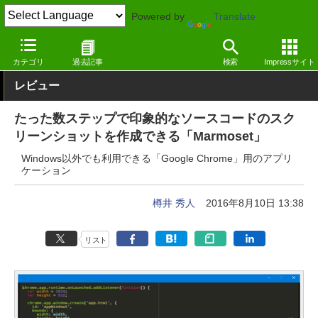
Powered by
Translate
窓の杜
プログラミング
プログラミング
Google Chrome拡張
カテゴリ
過去記事
検索
Impressサイト
レビュー
たった数ステップで印象的なソースコードのスク
リーンショットを作成できる「Marmoset」
Windows以外でも利用できる「Google Chrome」用のアプリ
ケーション
樽井 秀人
2016年8月10日 13:38
リスト