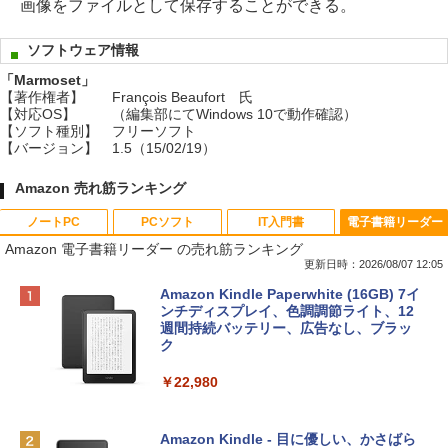
画像をファイルとして保存することができる。
ソフトウェア情報
「Marmoset」
【著作権者】
François Beaufort 氏
【対応OS】
（編集部にてWindows 10で動作確認）
【ソフト種別】
フリーソフト
【バージョン】
1.5（15/02/19）
Amazon 売れ筋ランキング
ノートPC
PCソフト
IT入門書
電子書籍リーダー
Amazon 電子書籍リーダー の売れ筋ランキング
更新日時：2026/08/07 12:05
Apple 2026 MacBook Neo A18 Proチッ
Robloxギフトカード - 800 Robux 【限
生成AIパスポート公式テキスト 第４版
Amazon Kindle Paperwhite (16GB) 7イ
プ搭載13インチノートブック：AIとAppl
定バーチャルアイテムを含む】 【オンラ
ンチディスプレイ、色調調節ライト、12
e Intelligence、Liquid Retinaディスプ
インゲームコード】 ロブロックス | オン
週間持続バッテリー、広告なし、ブラッ
￥1,766
レイ、8GBメモリ、512GB SSD、1080p
ラインコード版
ク
FaceTime HDカメラ、Touch ID - インデ
ィゴ + 3年延長 AppleCare+ for 13インチ
￥1,300
￥22,980
MacBook Neo(A18 Pro)|ダウンロード版
AIイラスト表現辞典: 思い通りの絵を引き
￥162,598
出す プロンプトの言葉 AI画像生成シリー
Microsoft Office Home & Business 202
Amazon Kindle - 目に優しい、かさばら