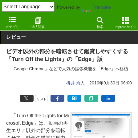
Powered by
Translate
窓の杜
画像・映像・音楽
映像・動画
Edge拡張機能
カテゴリ
過去記事
検索
Impressサイト
レビュー
ビデオ以外の部分を暗転させて鑑賞しやすくする
「Turn Off the Lights」の「Edge」版
「Google Chrome」などで人気の拡張機能を「Edge」へ移植
樽井 秀人
2016年9月30日 06:00
リスト
「Turn Off the Lights for Mi
crosoft Edge」は、動画の再
生エリア以外の部分を暗転
させて、動画の鑑賞に集中