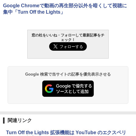
定バーチャルアイテムを含む】 【オンラ
ンチディスプレイ、色調調節ライト、12
Google Chromeで動画の再生部分以外を暗くして視聴に
インゲームコード】 ロブロックス | オン
週間持続バッテリー、広告なし、ブラッ
￥1,766
集中「Turn Off the Lights」
ラインコード版
ク
￥1,300
￥27,980
AIイラスト表現辞典: 思い通りの絵を引き
窓の杜をいいね・フォローして最新記事をチ
出す プロンプトの言葉 AI画像生成シリー
ェック！
Robloxギフトカード - 2,000 Robux 【限
Amazon Kindle - 目に優しい、かさばら
ズ (はぴーイラストLabo)
定バーチャルアイテムを含む】 【オンラ
ない、大きな画面で読みやすい、6週間持
インゲームコード】 ロブロックス | オン
続バッテリー、6インチディスプレイ電子
ラインコード版
書籍リーダー、ブラック、16GB、広告な
￥480
し
￥3,200
￥19,980
ClaudeCode いちばんやさしい 教科書:
Google 検索で当サイトの記事を優先表示させる
非エンジニア 初心者 素人 でも安心 使い
方 マニュアル AI副業にもコンテンツ作成
Microsoft Office Home & Business 202
にもKindle出版にも！ 非エンジニアのた
4(最新 永続版)|オンラインコード版|Wind
Kindle Paperwhite シグニチャーエディ
めのAIコーディング入門シリーズ
ows11、10/mac対応|PC2台
ション (32GB) 7インチディスプレイ、明
るさ自動調整、色調調節ライト、12週間
持続バッテリー、広告なし、メタリック
￥99
￥39,582
ジェード
関連リンク
￥32,980
FM TOWNS ハイパー・カタログ: 本体ハ
Robloxギフトカード - 1000 Robux 【限
ードウェア・市販ソフトウェアのパーフ
定バーチャルアイテムを含む】 【オンラ
Turn Off the Lights 拡張機能は YouTube のエクスペリ
ェクトリストと最新エミュレータ紹介
インゲームコード】 ロブロックス |オン