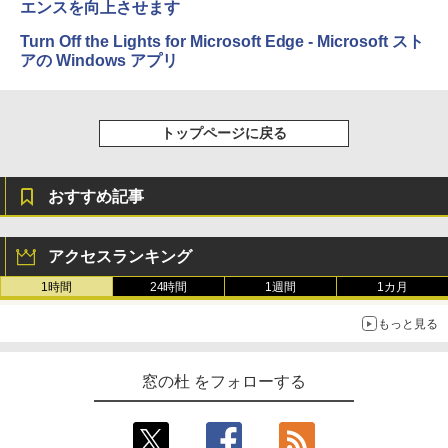
エンスを向上させます
ラインコード版
Amazon Kindle Colorsoft | 16GBストレ
ージ、防水、7インチカラーディスプレ
￥1,600
Turn Off the Lights for Microsoft Edge - Microsoft スト
イ、色調調節ライト、最大8週間持続バッ
￥1,600
アの Windows アプリ
テリー、広告無し、ブラック (2025年発
売)
1冊ですべて身につくHTML & CSSとWe
bデザイン入門講座［第2版］
Microsoft Office Home 2024(最新 永続
￥39,980
版)|オンラインコード版|Windows11、1
トップページに戻る
0/mac対応|PC2台
￥2,326
New Amazon Kindle Scribe Colorsoft |
￥37,224
11インチカラーディスプレイ、64GBスト
おすすめ記事
レージ、ノート機能搭載、明るさ自動調
整、色調調節ライト、プレミアムペン付
き、グラファイト
アクセスランキング
￥115,980
1時間
24時間
1週間
1カ月
もっと見る
窓の杜 をフォローする