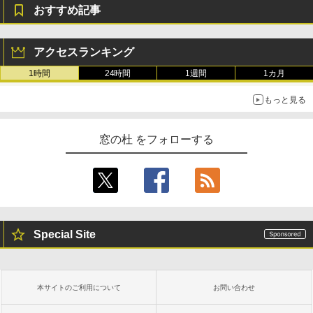
おすすめ記事
Amazon Kindle Colorsoft | 16GBストレ
ージ、防水、7インチカラーディスプレ
イ、色調調節ライト、最大8週間持続バッ
アクセスランキング
テリー、広告無し、ブラック (2025年発
売)
1時間
24時間
1週間
1カ月
￥31,980
もっと見る
New Amazon Kindle Scribe Colorsoft |
窓の杜 をフォローする
11インチカラーディスプレイ、64GBスト
レージ、ノート機能搭載、明るさ自動調
整、色調調節ライト、プレミアムペン付
き、グラファイト
￥115,980
Special Site
本サイトのご利用について
お問い合わせ