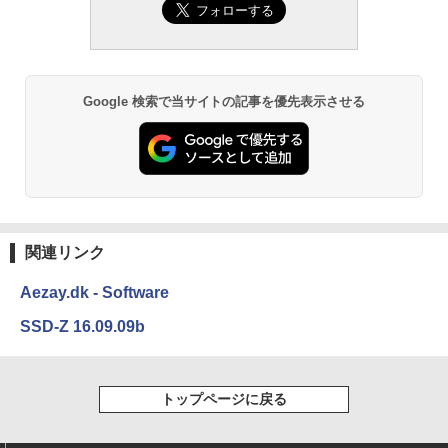
Amazon Kindle Paperwhite (16GB) 7イ
ンチディスプレイ、色調調節ライト、12
週間持続バッテリー、広告なし、ブラッ
ク
￥22,980
Google 検索で当サイトの記事を優先表示させる
Amazon Kindle - 目に優しい、かさばら
ない、大きな画面で読みやすい、6週間持
続バッテリー、6インチディスプレイ電子
書籍リーダー、ブラック、16GB、広告な
し
関連リンク
￥16,980
Aezay.dk - Software
Kindle Paperwhite シグニチャーエディ
SSD-Z 16.09.09b
ション (32GB) 7インチディスプレイ、明
るさ自動調整、色調調節ライト、12週間
持続バッテリー、広告なし、メタリック
ブラック
トップページに戻る
￥27,980