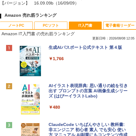
【バージョン】
16.09.09b（16/09/09）
Amazon 売れ筋ランキング
ノートPC
PCソフト
IT入門書
電子書籍リーダー
Amazon IT入門書 の売れ筋ランキング
更新日時：2026/08/08 12:05
Apple 2026 MacBook Neo A18 Proチッ
Robloxギフトカード - 800 Robux 【限
生成AIパスポート公式テキスト 第４版
プ搭載13インチノートブック：AIとAppl
定バーチャルアイテムを含む】 【オンラ
e Intelligenceのために設計、Liquid Ret
インゲームコード】 ロブロックス | オン
￥1,766
inaディスプレイ、8GBユニファイドメモ
ラインコード版
リ、256GB SSDストレージ、1080p Fac
eTime HDカメラ - インディゴ
￥1,300
￥119,800
AIイラスト表現辞典: 思い通りの絵を引き
出す プロンプトの言葉 AI画像生成シリー
Robloxギフトカード - 1000 Robux 【限
ズ (はぴーイラストLabo)
定バーチャルアイテムを含む】 【オンラ
tomtoc 360°保護 15.6 16インチ パソコ
インゲームコード】 ロブロックス |オン
ンケース Dell NEC Lavie ASUS HP dyna
ラインコード版
￥480
book Lenovo対応
￥1,600
￥2,952
ClaudeCode いちばんやさしい 教科書:
非エンジニア 初心者 素人 でも安心 使い
方 マニュアル AI副業にもコンテンツ作成
Microsoft Office Home & Business 202