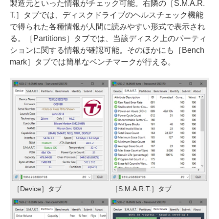
製造元といった情報がチェック可能。右隣の［S.M.A.R.
T.］タブでは、ディスクドライブのヘルスチェック機能
で得られた各種情報が人間に読みやすい形式で表示され
る。［Partitions］タブでは、当該ディスク上のパーティ
ションに関する情報が確認可能。そのほかにも［Bench
mark］タブでは簡単なベンチマークが行える。
［Device］タブ
［S.M.A.R.T.］タブ