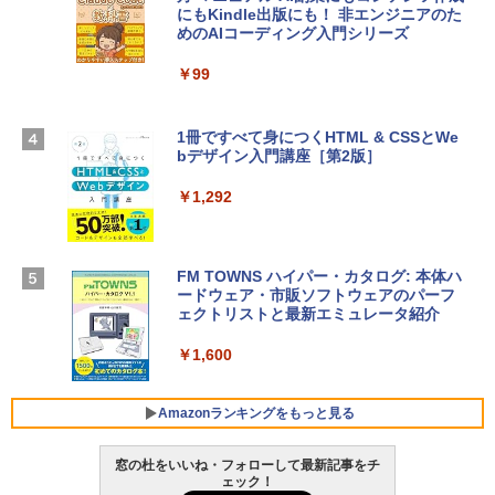
にもKindle出版にも！ 非エンジニアのた
Apple 2026 MacBook Air M5チップ搭載
4(最新 永続版)|オンラインコード版|Wind
めのAIコーディング入門シリーズ
13インチノートブック：AIとApple Intell
ows11、10/mac対応|PC2台
igence、13.6インチLiquid Retinaディ
スプレイ、16GBユニファイドメモリ、1
￥99
￥39,582
TB SSDストレージ、12MPセンターフレ
ームカメラ、日本語キーボード、Touch I
D - シルバー
1冊ですべて身につくHTML & CSSとWe
Robloxギフトカード - 2,000 Robux 【限
bデザイン入門講座［第2版］
定バーチャルアイテムを含む】 【オンラ
￥261,414
インゲームコード】 ロブロックス | オン
ラインコード版
￥1,292
【Amazon.co.jp限定】 HP ノートパソコ
￥3,200
ン 15-fd 15.6インチ 16GBメモリ 512GB
SSD インテル Core 5
FM TOWNS ハイパー・カタログ: 本体ハ
ードウェア・市販ソフトウェアのパーフ
Windows版 | Minecraft (マインクラフ
￥129,800
ェクトリストと最新エミュレータ紹介
ト): Java & Bedrock Edition | オンライ
ンコード版
￥1,600
FMV ノートパソコン WE1-K3 (MS 365 P
￥3,600
ersonal/Copilotキー搭載/Win 11/15.6型/
Core i5/16GB/SSD 512GB/ホワイト) FM
Amazonランキングをもっと見る
VWK3E15W_AZ
窓の杜をいいね・フォローして最新記事をチ
￥139,880
ェック！