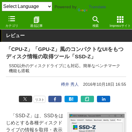
Powered by
Translate
窓の杜
システム・ファイル
ハードウェア
Windows
カテゴリ
過去記事
検索
Impressサイト
レビュー
「CPU-Z」「GPU-Z」風のコンパクトなUIをもつ
ディスク情報の取得ツール「SSD-Z」
SSD以外のディスクドライブにも対応。簡単なベンチマーク
機能も搭載
樽井 秀人
2016年10月18日 16:55
リスト
「SSD-Z」は、SSDをは
じめとする各種ディスクド
ライブの情報を取得・表示