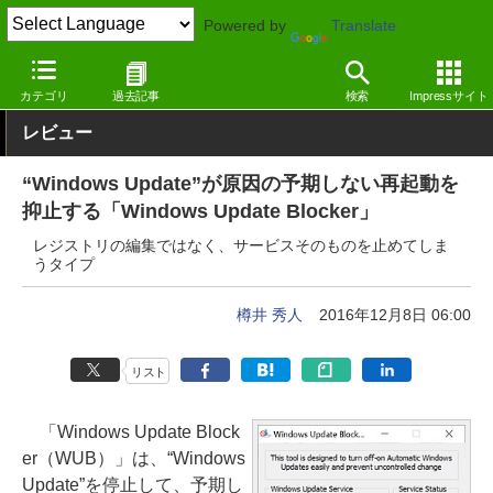
Powered by
Translate
窓の杜
システム・ファイル
システム
Windows
カテゴリ
過去記事
検索
Impressサイト
レビュー
“Windows Update”が原因の予期しない再起動を
抑止する「Windows Update Blocker」
レジストリの編集ではなく、サービスそのものを止めてしま
うタイプ
樽井 秀人
2016年12月8日 06:00
リスト
「Windows Update Block
er（WUB）」は、“Windows
Update”を停止して、予期し