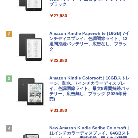
FaceTime HDカメラ、Touch ID - インデ
ブラック
ィゴ + 3年延長 AppleCare+ for 13インチ
￥1,300
MacBook Neo(A18 Pro)|ダウンロード版
￥27,980
1冊ですべて身につくHTML & CSSとWe
￥162,598
bデザイン入門講座［第2版］
Robloxギフトカード - 2,000 Robux 【限
定バーチャルアイテムを含む】 【オンラ
Amazon Kindle Paperwhite (16GB) 7イ
インゲームコード】 ロブロックス | オン
ンチディスプレイ、色調調節ライト、12
￥1,292
tomtoc 360°保護 15.6 16インチ パソコ
ラインコード版
週間持続バッテリー、広告なし、ブラッ
ンケース Dell NEC Lavie ASUS HP dyna
ク
book Lenovo対応
￥3,200
￥22,980
ClaudeCode いちばんやさしい 教科書:
￥2,952
非エンジニア 初心者 素人 でも安心 使い
方 マニュアル AI副業にもコンテンツ作成
Robloxギフトカード - 1000 Robux 【限
にもKindle出版にも！ 非エンジニアのた
定バーチャルアイテムを含む】 【オンラ
Amazon Kindle Colorsoft | 16GBストレ
めのAIコーディング入門シリーズ
【Amazon.co.jp限定】 HP ノートパソコ
インゲームコード】 ロブロックス |オン
ージ、防水、7インチカラーディスプレ
ン 15-fd 15.6インチ 16GBメモリ 512GB
ラインコード版
イ、色調調節ライト、最大8週間持続バッ
￥99
SSD インテル Core 5
テリー、広告無し、ブラック (2025年発
売)
￥1,600
￥129,800
￥31,980
AIイラスト表現辞典: 思い通りの絵を引き
出す プロンプトの言葉 AI画像生成シリー
Microsoft Office Home & Business 202
ズ (はぴーイラストLabo)
Apple 2026 MacBook Air M5チップ搭載
4(最新 永続版)|オンラインコード版|Wind
13インチノートブック：AIとApple Intell
ows11、10/mac対応|PC2台
New Amazon Kindle Scribe Colorsoft |
￥480
igence、13.6インチLiquid Retinaディ
11インチカラーディスプレイ、64GBスト