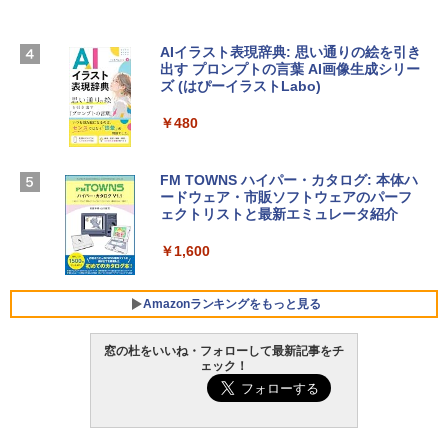
TB SSDストレージ、12MPセンターフレ
￥3,200
ームカメラ、日本語キーボード、Touch I
D - ミッドナイト
AIイラスト表現辞典: 思い通りの絵を引き
出す プロンプトの言葉 AI画像生成シリー
Microsoft Office Home & Business 202
￥278,800
ズ (はぴーイラストLabo)
4(最新 永続版)|オンラインコード版|Wind
ows11、10/mac対応|PC2台
￥480
【Amazon.co.jp限定】 HP ノートパソコ
￥39,582
ン 15-fd 15.6インチ 16GBメモリ 512GB
SSD インテル Core 5
FM TOWNS ハイパー・カタログ: 本体ハ
ードウェア・市販ソフトウェアのパーフ
Windows版 | Minecraft (マインクラフ
￥129,800
ェクトリストと最新エミュレータ紹介
ト): Java & Bedrock Edition | オンライ
ンコード版
￥1,600
FMV ノートパソコン WE1-K3 (MS 365 P
￥3,600
ersonal/Copilotキー搭載/Win 11/15.6型/
Core i5/16GB/SSD 512GB/ホワイト) FM
Amazonランキングをもっと見る
VWK3E15W_AZ
窓の杜をいいね・フォローして最新記事をチ
￥139,880
ェック！
Amazon Kindle - 目に優しい、かさばら
ない、大きな画面で読みやすい、6週間持
続バッテリー、6インチディスプレイ電子
書籍リーダー、マッチャ、16GB、広告な