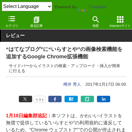
Powered by
Translate
窓の杜
インターネット
SNS・コミュニティ
Google Chrom
カテゴリ
過去記事
検索
Impressサイト
レビュー
“はてなブログ”に“いらすとや”の画像検索機能を
追加するGoogle Chrome拡張機能
サイドバーからイラストの検索・アップロード・挿入が簡単
に行える
樽井 秀人
2017年1月17日 06:00
リスト
1月18日編集部追記：
本ソフトは、かわいいイラストを
無償で提供している“いらすとや”の利用規約に違反して
いるため、“Chrome ウェブストア”での公開が停止されま