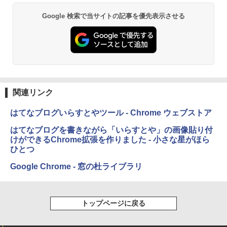
し
Google 検索で当サイトの記事を優先表示させる
￥16,980
Kindle Paperwhite シグニチャーエディ
ション (32GB) 7インチディスプレイ、明
るさ自動調整、色調調節ライト、12週間
持続バッテリー、広告なし、メタリック
ブラック
関連リンク
￥27,980
はてなブログいらすとやツール - Chrome ウェブストア
はてなブログを書きながら「いらすとや」の画像貼り付
Amazon Kindle Paperwhite (16GB) 7イ
けができるChrome拡張を作りました - 小さな星がほら
ンチディスプレイ、色調調節ライト、12
ひとつ
週間持続バッテリー、広告なし、ブラッ
ク
Google Chrome - 窓の杜ライブラリ
￥22,980
トップページに戻る
Amazon Kindle Colorsoft | 16GBストレ
ージ、防水、7インチカラーディスプレ
イ、色調調節ライト、最大8週間持続バッ