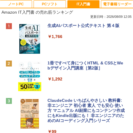
ノートPC
PCソフト
IT入門書
電子書籍リーダー
Amazon IT入門書 の売れ筋ランキング
更新日時：2026/08/09 12:05
Apple 2026 MacBook Neo A18 Proチッ
Robloxギフトカード - 800 Robux 【限
生成AIパスポート公式テキスト 第４版
プ搭載13インチノートブック：AIとAppl
定バーチャルアイテムを含む】 【オンラ
e Intelligenceのために設計、Liquid Ret
インゲームコード】 ロブロックス | オン
￥1,766
inaディスプレイ、8GBユニファイドメモ
ラインコード版
リ、256GB SSDストレージ、1080p Fac
eTime HDカメラ - インディゴ
￥1,300
￥119,800
1冊ですべて身につくHTML & CSSとWe
bデザイン入門講座［第2版］
Robloxギフトカード - 1000 Robux 【限
定バーチャルアイテムを含む】 【オンラ
tomtoc 360°保護 15.6 16インチ パソコ
インゲームコード】 ロブロックス |オン
￥1,292
ンケース Dell NEC Lavie ASUS HP dyna
ラインコード版
book Lenovo対応
￥1,600
￥2,952
ClaudeCode いちばんやさしい 教科書:
非エンジニア 初心者 素人 でも安心 使い
方 マニュアル AI副業にもコンテンツ作成
Robloxギフトカード - 2,000 Robux 【限
にもKindle出版にも！ 非エンジニアのた
Apple 2026 MacBook Air M5チップ搭載
定バーチャルアイテムを含む】 【オンラ
めのAIコーディング入門シリーズ
13インチノートブック：AIとApple Intell
インゲームコード】 ロブロックス | オン
igence、13.6インチLiquid Retinaディ
ラインコード版
￥99
スプレイ、16GBユニファイドメモリ、1