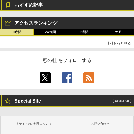
テリー、広告無し、ブラック (2025年発
おすすめ記事
売)
￥31,980
アクセスランキング
1時間
24時間
1週間
1カ月
New Amazon Kindle Scribe Colorsoft |
11インチカラーディスプレイ、64GBスト
もっと見る
レージ、ノート機能搭載、明るさ自動調
整、色調調節ライト、プレミアムペン付
き、グラファイト
窓の杜 をフォローする
￥115,980
Special Site
本サイトのご利用について
お問い合わせ