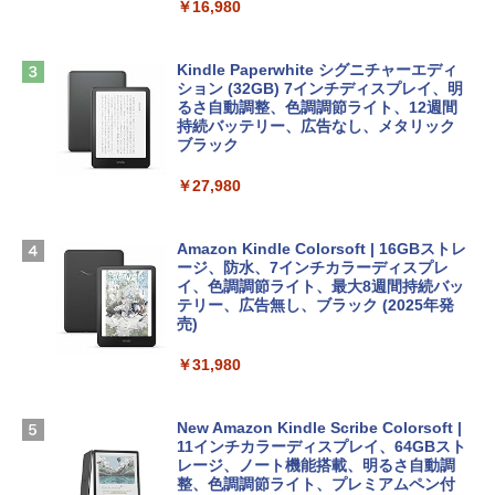
￥2,952
￥16,980
ClaudeCode いちばんやさしい 教科書:
非エンジニア 初心者 素人 でも安心 使い
方 マニュアル AI副業にもコンテンツ作成
Microsoft Office Home & Business 202
にもKindle出版にも！ 非エンジニアのた
Apple 2026 MacBook Air M5チップ搭載
4(最新 永続版)|オンラインコード版|Wind
Kindle Paperwhite シグニチャーエディ
めのAIコーディング入門シリーズ
13インチノートブック：AIとApple Intell
ows11、10/mac対応|PC2台
ション (32GB) 7インチディスプレイ、明
igence、13.6インチLiquid Retinaディ
るさ自動調整、色調調節ライト、12週間
スプレイ、16GBユニファイドメモリ、1
持続バッテリー、広告なし、メタリック
￥99
￥39,582
TB SSDストレージ、12MPセンターフレ
ブラック
ームカメラ、日本語キーボード、Touch I
D - ミッドナイト
￥27,980
1冊ですべて身につくHTML & CSSとWe
Robloxギフトカード - 2,000 Robux 【限
bデザイン入門講座［第2版］
定バーチャルアイテムを含む】 【オンラ
￥278,800
インゲームコード】 ロブロックス | オン
ラインコード版
Amazon Kindle Colorsoft | 16GBストレ
￥1,292
ージ、防水、7インチカラーディスプレ
【Amazon.co.jp限定】 HP ノートパソコ
イ、色調調節ライト、最大8週間持続バッ
￥3,200
ン 15-fd 15.6インチ 16GBメモリ 512GB
テリー、広告無し、ブラック (2025年発
SSD インテル Core 5
売)
FM TOWNS ハイパー・カタログ: 本体ハ
ードウェア・市販ソフトウェアのパーフ
Windows版 | Minecraft (マインクラフ
￥129,800
￥31,980
ェクトリストと最新エミュレータ紹介
ト): Java & Bedrock Edition | オンライ
ンコード版
￥1,600
FMV ノートパソコン WE1-K3 (MS 365 P
New Amazon Kindle Scribe Colorsoft |
￥3,600
ersonal/Copilotキー搭載/Win 11/15.6型/
11インチカラーディスプレイ、64GBスト
Core i5/16GB/SSD 512GB/ホワイト) FM
レージ、ノート機能搭載、明るさ自動調
VWK3E15W_AZ
整、色調調節ライト、プレミアムペン付