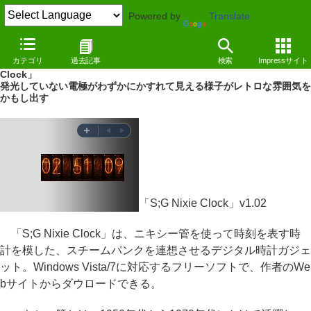
Powered by
Translate
REVIEW
（10/01/15）
カテゴリ
過去記事
検索
Impressサイト
8本のニキシー管で時刻を表示するVista/7用ガジェット「S;G Nixie
Clock」
発光していない電極がわずかにかすれて見える様子がレトロな雰囲気を
かもし出す
「S;G Nixie Clock」v1.02
「S;G Nixie Clock」は、ニキシー管を使って時刻を表す時
計を模した、スチームパンクを連想させるデジタル時計ガジェ
ット。Windows Vista/7に対応するフリーソフトで、作者のWe
bサイトからダウロードできる。