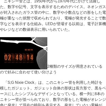
ニキシー管とは、1950年代から1970年代にかけて活躍し
た、数字や記号、文字を表示するためのデバイス。ネオンガス
が封入されたガラス管の中に、数字や小数点などの形をした電
極が重なった状態で収められており、電極が発光することで数
字などを表示する仕組み。LEDが登場する以前は、電子計算機
やレジなどの数値表示に用いられていた。
2種類のサイズが用意されている
ので好みに合わせて使い分けよう
「S;G Nixie Clock」は、このニキシー管を利用した時計を
模したガジェット。ガジェット自体の形状は長方形で、黒をベ
ースにしたシンプルなデザインとなっている。横一列に8本の
ニキシー管が並べられており、数字の形をした電極がオレンジ
色に発光して現在の時刻を表示する。発光していない電極が、