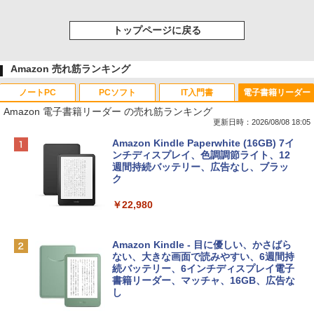
トップページに戻る
Amazon 売れ筋ランキング
ノートPC
PCソフト
IT入門書
電子書籍リーダー
Amazon 電子書籍リーダー の売れ筋ランキング
更新日時：2026/08/08 18:05
Apple 2026 MacBook Neo A18 Proチッ
Robloxギフトカード - 800 Robux 【限
生成AIパスポート公式テキスト 第４版
Amazon Kindle Paperwhite (16GB) 7イ
プ搭載13インチノートブック：AIとAppl
定バーチャルアイテムを含む】 【オンラ
ンチディスプレイ、色調調節ライト、12
e Intelligenceのために設計、Liquid Ret
インゲームコード】 ロブロックス | オン
週間持続バッテリー、広告なし、ブラッ
￥1,766
inaディスプレイ、8GBユニファイドメモ
ラインコード版
ク
リ、512GB SSDストレージ、1080p Fac
eTime HDカメラ、Touch ID - シルバー
￥1,300
￥22,980
￥131,111
AIイラスト表現辞典: 思い通りの絵を引き
出す プロンプトの言葉 AI画像生成シリー
Robloxギフトカード - 1000 Robux 【限
Amazon Kindle - 目に優しい、かさばら
ズ (はぴーイラストLabo)
定バーチャルアイテムを含む】 【オンラ
ない、大きな画面で読みやすい、6週間持
tomtoc 360°保護 15.6 16インチ パソコ
インゲームコード】 ロブロックス |オン
続バッテリー、6インチディスプレイ電子
ンケース Dell NEC Lavie ASUS HP dyna
ラインコード版
書籍リーダー、マッチャ、16GB、広告な
￥480
book Lenovo対応
し
￥1,600