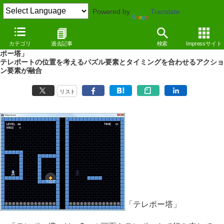
Powered by
Translate
REVIEW
（10/04/07）
カテゴリ
過去記事
検索
Impressサイト
2つのフィールドをテレポートで行き来する2Dアクションパズル「テレ
ポー塔」
テレポートの位置を考えるパズル要素とタイミングを合わせるアクショ
ン要素が融合
リスト
「テレポー塔」