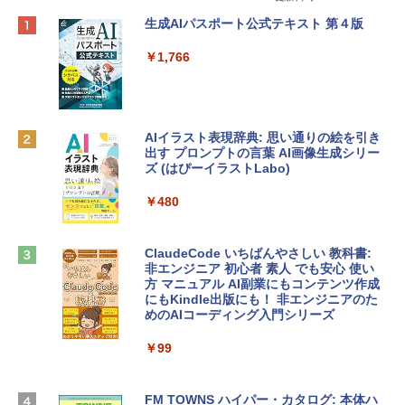
Apple 2026 MacBook Neo A18 Proチッ
Robloxギフトカード - 800 Robux 【限
生成AIパスポート公式テキスト 第４版
プ搭載13インチノートブック：AIとAppl
定バーチャルアイテムを含む】 【オンラ
e Intelligence、Liquid Retinaディスプ
インゲームコード】 ロブロックス | オン
￥1,766
レイ、8GBメモリ、512GB SSD、1080p
ラインコード版
FaceTime HDカメラ、Touch ID - インデ
ィゴ + 3年延長 AppleCare+ for 13インチ
￥1,300
MacBook Neo(A18 Pro)|ダウンロード版
AIイラスト表現辞典: 思い通りの絵を引き
￥162,598
出す プロンプトの言葉 AI画像生成シリー
Robloxギフトカード - 2,000 Robux 【限
ズ (はぴーイラストLabo)
定バーチャルアイテムを含む】 【オンラ
インゲームコード】 ロブロックス | オン
tomtoc 360°保護 15.6 16インチ パソコ
ラインコード版
￥480
ンケース Dell NEC Lavie ASUS HP dyna
book Lenovo対応
￥3,200
ClaudeCode いちばんやさしい 教科書:
￥2,952
非エンジニア 初心者 素人 でも安心 使い
方 マニュアル AI副業にもコンテンツ作成
Microsoft Office Home & Business 202
にもKindle出版にも！ 非エンジニアのた
4(最新 永続版)|オンラインコード版|Wind
めのAIコーディング入門シリーズ
Apple 2026 MacBook Air M5チップ搭載
ows11、10/mac対応|PC2台
13インチノートブック：AIとApple Intell
igence、13.6インチLiquid Retinaディ
￥99
￥39,582
スプレイ、24GBユニファイドメモリ、1
TB SSD、12MPセンターフレームカメ
ラ、Touch ID - ミッドナイト + 3年延長
FM TOWNS ハイパー・カタログ: 本体ハ
Robloxギフトカード - 1000 Robux 【限