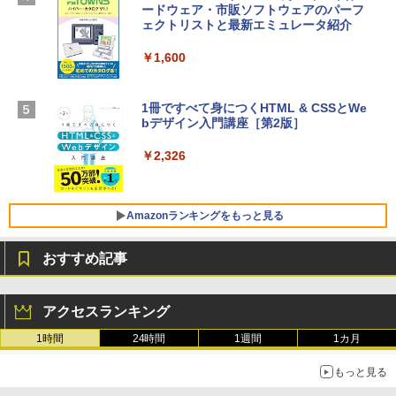
AppleCare+ for 13インチMacBook Air
ードウェア・市販ソフトウェアのパーフ
定バーチャルアイテムを含む】 【オンラ
(M5)|ダウンロード版
ェクトリストと最新エミュレータ紹介
インゲームコード】 ロブロックス |オン
ラインコード版
￥347,600
￥1,600
￥1,600
【Amazon.co.jp限定】 HP ノートパソコ
1冊ですべて身につくHTML & CSSとWe
ン 15-fd 15.6インチ 16GBメモリ 512GB
bデザイン入門講座［第2版］
Microsoft Office Home 2024(最新 永続
SSD インテル Core 5
版)|オンラインコード版|Windows11、1
0/mac対応|PC2台
￥2,326
￥129,800
￥37,224
FMV ノートパソコン WE1-K3 (MS 365 P
Amazonランキングをもっと見る
ersonal/Copilotキー搭載/Win 11/15.6型/
Core i5/16GB/SSD 512GB/ホワイト) FM
おすすめ記事
VWK3E15W_AZ
Amazon Kindle Paperwhite (16GB) 7イ
￥120,000
ンチディスプレイ、色調調節ライト、12
アクセスランキング
週間持続バッテリー、広告なし、ブラッ
ク
1時間
24時間
1週間
1カ月
￥27,980
もっと見る