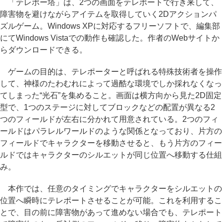
「テレポー塔」は、2つの画面をテレポートで行き来して、
障害物を避けながらアイテムを取得していく2Dアクションパ
ズルゲーム。Windows XPに対応するフリーソフトで、編集部
にてWindows Vistaでの動作も確認した。作者のWebサイトか
らダウンロードできる。
ゲームの目的は、テレポーターと呼ばれる特殊技術者を操作
して、神様のたわむれによって過酷な環境でしか採れなくなっ
てしまった“光石”を集めること。画面は横方向から見た2D固定
型で、1つのステージに対してブロックなどの配置が異なる2
つのフィールドが左右に分かれて用意されている。2つのフィ
ールドはパラレルワールドのような関係となっており、片方の
フィールドでキャラクターを移動させると、もう片方のフィー
ルドではキャラクターのシルエットが同じ位置へ移動する仕組
み。
本作では、任意のタイミングでキャラクターをシルエットの
位置へ瞬時にテレポートさせることが可能。これを利用するこ
とで、目の前に障害物があって進めない場合でも、テレポート