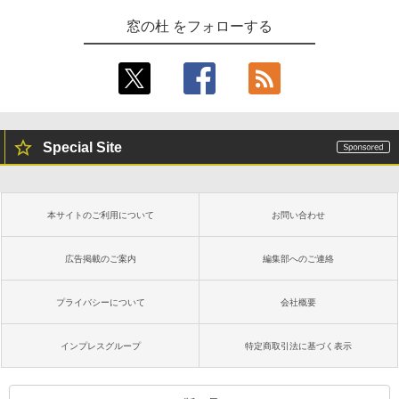
Amazon Kindle - 目に優しい、かさばら
窓の杜 をフォローする
ない、大きな画面で読みやすい、6週間持
続バッテリー、6インチディスプレイ電子
書籍リーダー、ブラック、16GB、広告な
し
￥19,980
Special Site
Kindle Paperwhite シグニチャーエディ
ション (32GB) 7インチディスプレイ、明
るさ自動調整、色調調節ライト、12週間
持続バッテリー、広告なし、メタリック
本サイトのご利用について
お問い合わせ
ジェード
￥32,980
広告掲載のご案内
編集部へのご連絡
プライバシーについて
会社概要
Amazon Kindle Colorsoft | 16GBストレ
ージ、防水、7インチカラーディスプレ
イ、色調調節ライト、最大8週間持続バッ
インプレスグループ
特定商取引法に基づく表示
テリー、広告無し、ブラック (2025年発
売)