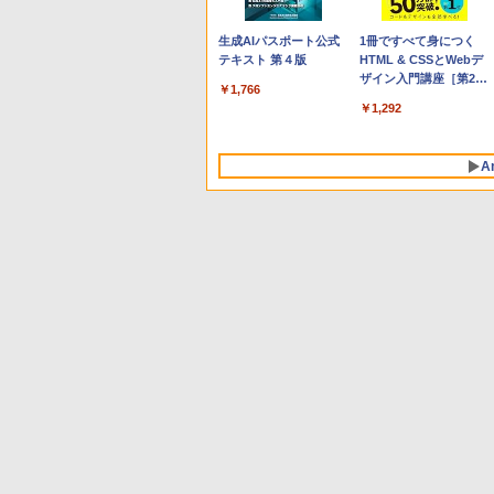
Apple 2026 MacBook
Robloxギフトカード -
生成AIパスポート公式
tomtoc 360°保護 15.6
Robloxギフトカード -
1冊ですべて身につく
Neo A18 Proチップ搭
800 Robux 【限定バー
テキスト 第４版
16インチ パソコンケー
1000 Robux 【限定バ
HTML & CSSとWebデ
載13インチノートブッ
チャルアイテムを含
ス Dell NEC Lavie
ーチャルアイテムを含
ザイン入門講座［第2
￥1,766
ク：AIとApple
む】 【オンラインゲー
ASUS HP dynabook
む】 【オンラインゲー
版］
￥119,800
￥1,300
￥2,952
￥1,600
￥1,292
Intelligenceのために設
ムコード】 ロブロック
Lenovo対応
ムコード】 ロブロック
計、Liquid Retinaディ
ス | オンラインコード
ス |オンラインコード版
スプレイ、8GBユニフ
版
A
ァイドメモリ、256GB
SSDストレージ、
1080p FaceTime HDカ
メラ - インディゴ
Amazon Kindle - 目に
Kindle Paperwhite シ
優しい、かさばらな
グニチャーエディショ
い、大きな画面で読み
ン (32GB) 7インチディ
やすい、6週間持続バッ
スプレイ、明るさ自動
￥16,980
￥27,980
テリー、6インチディス
調整、色調調節ライ
プレイ電子書籍リーダ
ト、12週間持続バッテ