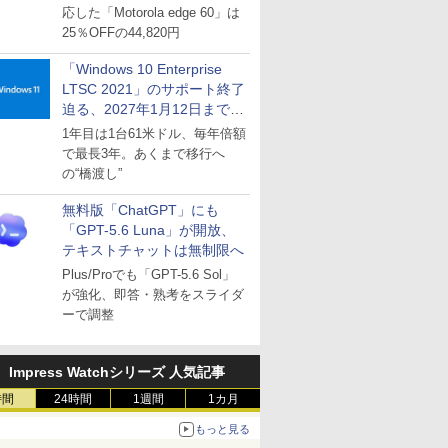
応した「Motorola edge 60」は
25％OFFの44,820円
「Windows 10 Enterprise
LTSC 2021」のサポート終了
迫る、2027年1月12日まで
～ESUは9月1日から販売
1年目は1台61米ドル、毎年倍額
で最長3年。あくまで移行へ
の“橋渡し”
無料版「ChatGPT」にも
「GPT-5.6 Luna」が開放、
テキストチャットは無制限へ
Plus/Proでも「GPT-5.6 Sol」
が強化、即答・熟考をスライダ
ーで調整
Impress Watchシリーズ 人気記事
時間
24時間
1週間
1カ月
もっと見る