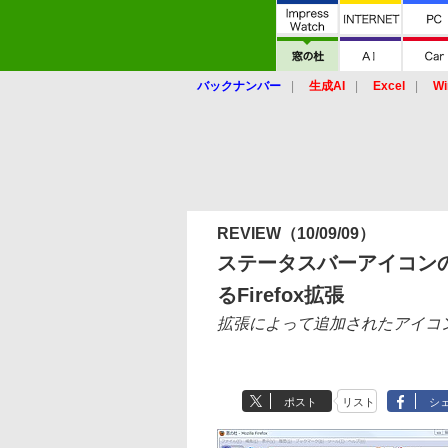
バックナンバー
生成AI
Excel
Wi
REVIEW
（10/09/09）
ステータスバーアイコン
るFirefox拡張
拡張によって追加されたアイコン
ポスト
リスト
シ