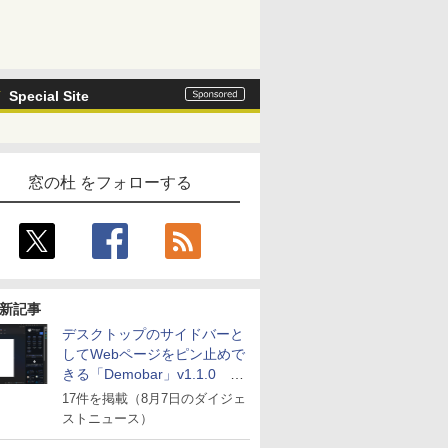
Special Site
窓の杜 をフォローする
新記事
デスクトップのサイドバーと
してWebページをピン止めで
きる「Demobar」v1.1.0 ほ
か
17件を掲載（8月7日のダイジェ
ストニュース）