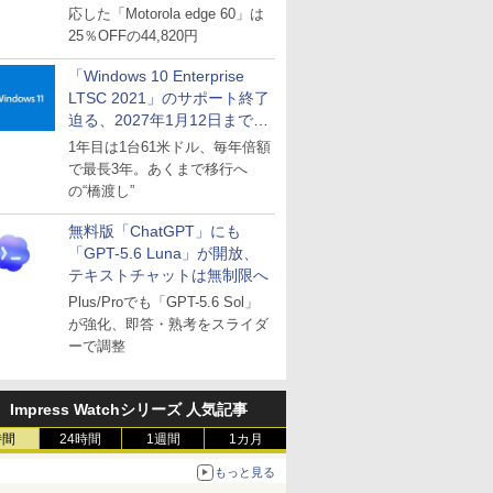
応した「Motorola edge 60」は
25％OFFの44,820円
「Windows 10 Enterprise
LTSC 2021」のサポート終了
迫る、2027年1月12日まで
～ESUは9月1日から販売
1年目は1台61米ドル、毎年倍額
で最長3年。あくまで移行へ
の“橋渡し”
無料版「ChatGPT」にも
「GPT-5.6 Luna」が開放、
テキストチャットは無制限へ
Plus/Proでも「GPT-5.6 Sol」
が強化、即答・熟考をスライダ
ーで調整
Impress Watchシリーズ 人気記事
時間
24時間
1週間
1カ月
もっと見る