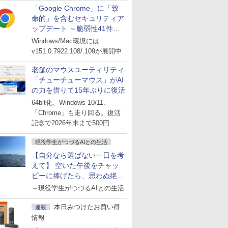
「Google Chrome」に「致
命的」を含むセキュリティア
ップデート ～脆弱性41件に
対処
Windows/Mac環境には
v151.0.7922.108/.109が展開中
老舗のマウスユーティリティ
「チューチューマウス」がAI
の力を借りて15年ぶりに復活
64bit化、Windows 10/11、
「Chrome」も走り回る。復活
記念で2026年末まで500円
現役学生がつづるAIとの生活
【自分なら選ばない一日を考
えて】 空いた午後をチャッ
ピーに捧げたら、思わぬ絶景
に出会った話
～現役学生がつづるAIとの生活
本日みつけたお買い得
連載
情報