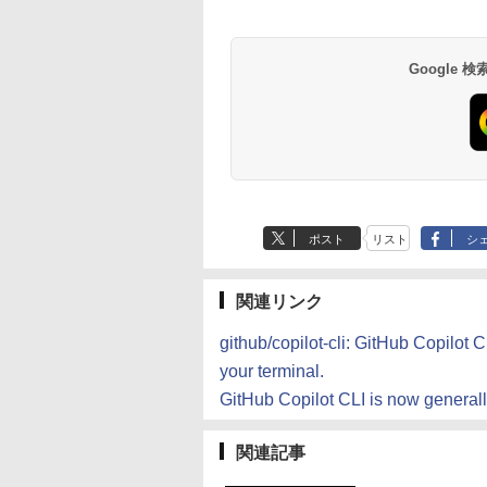
Google
ポスト
リスト
シ
関連リンク
github/copilot-cli: GitHub Copilot C
your terminal.
GitHub Copilot CLI is now general
関連記事