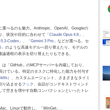
も魅力。Anthropic、OpenAI、Googleの
り、状況や目的に合わせて
「Claude Opus 4.6」
、
5.3-Codex」
、
「Gemini 3 Pro」
などが選べる。セ
.5」
のような高速モデルへ切り替えたり、モデルの
推論過程の表示を切り替えたりもできる。
LI」は「GitHub」のMCPサーバーを内蔵しており、
作に長けている。特定のタスクに特化した能力を付与す
ills）
、カスタムエージェント、さまざまなタイミ
割り込ませる
フック
、会話がコンテキストウィンド
して空きを増やす自動コンパクションといったトレ
、Mac、Linuxで動作し、「WinGet」、