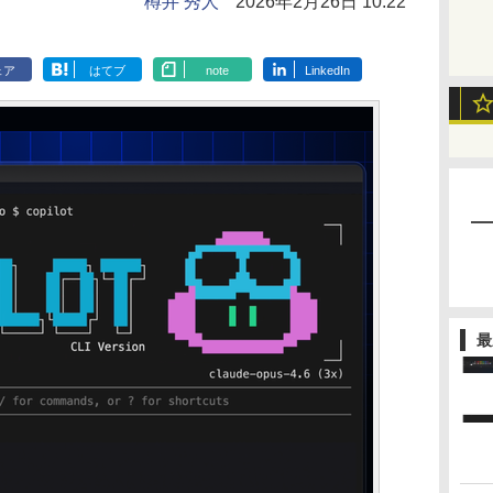
樽井 秀人
2026年2月26日 10:22
ェア
はてブ
note
LinkedIn
最