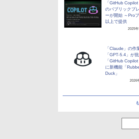
「GitHub Copilo
のパブリックプ
ーが開始 ～Pro
以上で提供
2025
「Claude」の作
「GPT-5.4」が
「GitHub Copilo
に新機能「Rubbe
Duck」
202