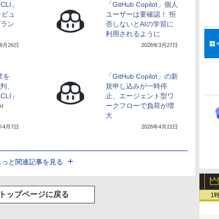
t CLI」
「GitHub Copilot」個人
レビュ
ユーザーは要確認！ 拒
プラン
否しないとAIの学習に
利用されるように
年9月26日
2026年3月27日
業を
「GitHub Copilot」の新
批判、
規申し込みが一時停
t CLI」
止、エージェント型ワ
r
ークフローで負荷が増
大
6年4月7日
2026年4月22日
もっと関連記事を見る
トップページに戻る
1