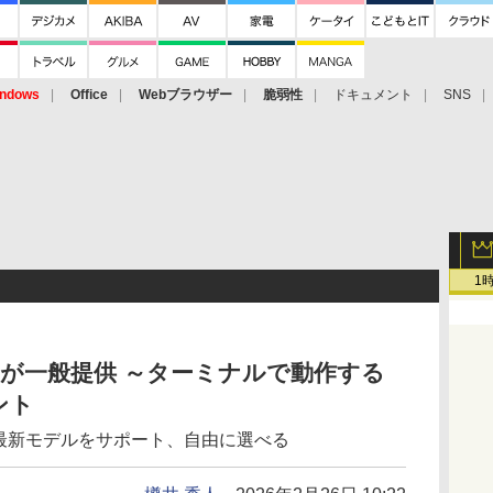
ndows
Office
Webブラウザー
脆弱性
ドキュメント
SNS
1
t CLI」が一般提供 ～ターミナルで動作する
ント
ogleの最新モデルをサポート、自由に選べる