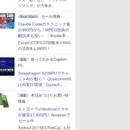
ツマンガ」が大集合
セール情報
Book Watch
Claude Codeのテクニック集
が990円から！MPEG技術の
解説本も安い、「Kindle本サ
マーセール」第2弾開始！
ExcelのCOPILOT関数本やRAG
の活用本も990円！
使ってわかるCopilot+
連載
PC
Snapdragon XのNPUでチャ
ットAIが動く！ Qualcomm向
けAI実行環境「GenieX」を
試してみた
本日みつけたお買い得
連載
情報
モトローラのAndroidスマホ
が最安17,820円！Amazonで
セール中
Android 16でNFC/FeliCaにも対