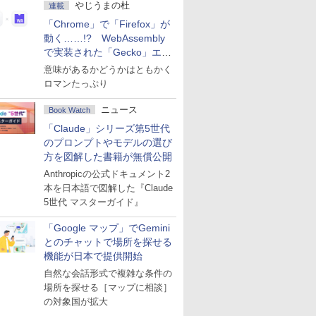
やじうまの杜
連載
「Chrome」で「Firefox」が
動く……!? WebAssembly
で実装された「Gecko」エン
ジン
意味があるかどうかはともかく
ロマンたっぷり
ニュース
Book Watch
「Claude」シリーズ第5世代
のプロンプトやモデルの選び
方を図解した書籍が無償公開
Anthropicの公式ドキュメント2
本を日本語で図解した『Claude
5世代 マスターガイド』
「Google マップ」でGemini
とのチャットで場所を探せる
機能が日本で提供開始
自然な会話形式で複雑な条件の
場所を探せる［マップに相談］
の対象国が拡大