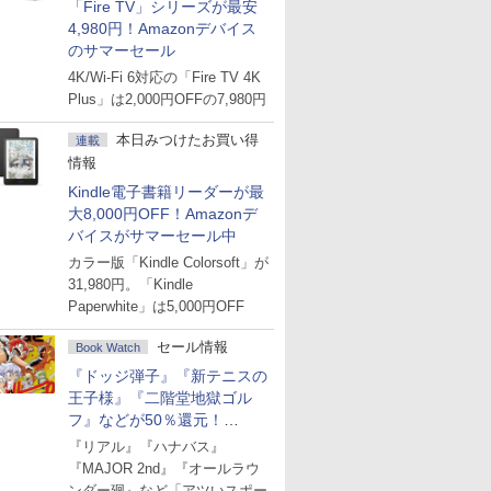
「Fire TV」シリーズが最安
4,980円！Amazonデバイス
のサマーセール
4K/Wi-Fi 6対応の「Fire TV 4K
Plus」は2,000円OFFの7,980円
本日みつけたお買い得
連載
情報
Kindle電子書籍リーダーが最
大8,000円OFF！Amazonデ
バイスがサマーセール中
カラー版「Kindle Colorsoft」が
31,980円。「Kindle
Paperwhite」は5,000円OFF
セール情報
Book Watch
『ドッジ弾子』『新テニスの
王子様』『二階堂地獄ゴル
フ』などが50％還元！
Amazonマンガ週末セール
『リアル』『ハナバス』
『MAJOR 2nd』『オールラウ
ンダー廻』など「アツいスポー