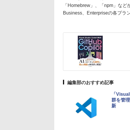
「Homebrew」、「npm」な
Business、Enterpriseの
編集部のおすすめ記事
「Visu
群を管理
新