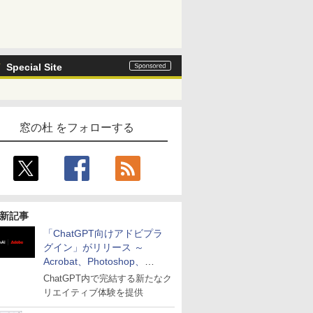
Special Site
窓の杜 をフォローする
新記事
「ChatGPT向けアドビプラ
グイン」がリリース ～
Acrobat、Photoshop、
Premiereなどの機能を1つの
ChatGPT内で完結する新たなク
プラグインに統合
リエイティブ体験を提供