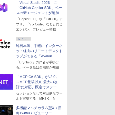
「Visual Studio 2026」に
「GitHub Copilot SDK」ベー
スの新エージェントが追加
「Copilot CLI」や「GitHub」ア
プリ、「VS Code」などと同じ
エンジン、プレビュー搭載
レビュー
純日本製、手軽にインターネ
ット経由のリモートデスクト
ップができる「Avalon
remote」
「Brynhildr」の作者が手掛け
る。ベータ版は全機能が無償
「MCP C# SDK」がv2.0に
～MCP登場以来“最大の改
訂”に対応、既定でステート
レスへ
セッションなしで対話的なツー
ルを実現する「MRTR」も
多機能マルチカラム型X（旧
称Twitter）ビューワー