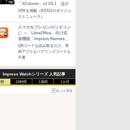
「XColumn」v1.53.1 ほか
18件を掲載（8月5日のダイジェ
ストニュース）
スマホをプレゼンのリモコン
に ～「LibreOffice」向け拡
張機能「Impress Remote」
が公開
QRコードを読み取るだけ、専
用アプリもペアリングコードも
不要
Impress Watchシリーズ 人気記事
時間
24時間
1週間
1カ月
もっと見る