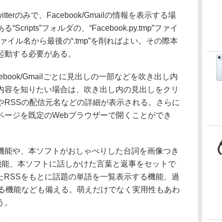
terのみで、Facebook/Gmailの情報を表示する場
ripts”フォルダの、“Facebook.py.tmp”ファイ
イルのファイル名から最後の“.tmp”を削ればよい。その際本
起動する必要がある。
acebook/Gmailごとに見出しの一部などを吹き出し内
内容を知りたい場合は、吹き出し内の見出しをクリ
やRSSの配信元名などの詳細が表示される。さらに
ページを既定のWebブラウザーで開くことができ
能や、本ソフトがおしゃべりした台詞を画像つき
に投稿する機能、本ソフトに話しかけた言葉と返事をセットで
信したRSSをもとに話題の単語を一覧表示する機能、過
する機能なども備える。萌えだけでなく実用性もあわ
う。