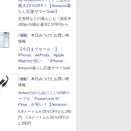
最大29％OFF！【Amazon暮
らし応援サマーSale】
災害時などの備えにも！国産米
180g×24個が最安2,978円から
本日みつけたお買い得
連載
情報
【今日までセール！】
iPhone、AirPods、Apple
Watchが安い、「iPhone
Air」256GB版が139,800円な
Amazon暮らし応援サマーSale
ど
本日みつけたお買い得
連載
情報
AnkerのからみにくいUSBケ
ーブル「PowerLine III
Flow」が安い！【Amazon暮
らし応援サマーSale】
0.9メートルが28％OFFの1,290
円。1,8メートルが26％OFFの
1,390円