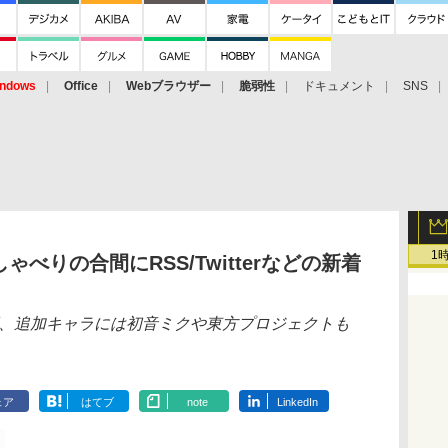
ndows
Office
Webブラウザー
脆弱性
ドキュメント
SNS
1
べりの合間にRSS/Twitterなどの新着
にも対応、追加キャラには初音ミクや東方プロジェクトも
ェア
はてブ
note
LinkedIn