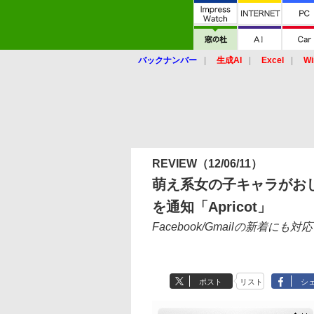
バックナンバー
生成AI
Excel
Wi
REVIEW
（12/06/11）
萌え系女の子キャラがおしゃ
を通知「Apricot」
Facebook/Gmailの新着
ポスト
リスト
シ