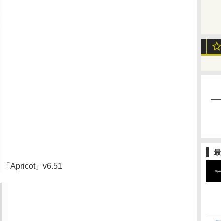
最
「Apricot」v6.51