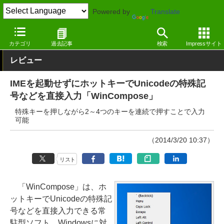
Powered by
Translate
窓の杜
オフィス・ドキュメント
ドキュメント
Windows
カテゴリ
過去記事
検索
Impressサイト
レビュー
IMEを起動せずにホットキーでUnicodeの特殊記
号などを直接入力「WinCompose」
特殊キーを押しながら2～4つのキーを連続で押すことで入力
可能
（2014/3/20 10:37）
リスト
「WinCompose」は、ホ
ットキーでUnicodeの特殊記
号などを直接入力できる常
駐型ソフト。Windowsに対