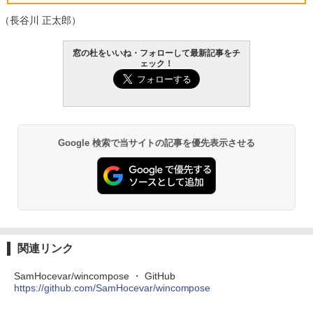
（長谷川 正太郎）
Robloxギフトカード - 800 Robux 【限
生成AIパスポート公式テキスト 第４版
Amazon Kindle - 目に優しい、かさばら
窓の杜をいいね・フォローして最新記事をチ
定バーチャルアイテムを含む】 【オンラ
ない、大きな画面で読みやすい、6週間持
ェック！
インゲームコード】 ロブロックス | オン
続バッテリー、6インチディスプレイ電子
￥1,766
ラインコード版
書籍リーダー、マッチャ、16GB、広告な
し
￥1,300
￥16,980
1冊ですべて身につくHTML & CSSとWe
Google 検索で当サイトの記事を優先表示させる
bデザイン入門講座［第2版］
Robloxギフトカード - 1000 Robux 【限
定バーチャルアイテムを含む】 【オンラ
Kindle Paperwhite シグニチャーエディ
インゲームコード】 ロブロックス |オン
ション (32GB) 7インチディスプレイ、明
￥1,292
ラインコード版
るさ自動調整、色調調節ライト、12週間
持続バッテリー、広告なし、メタリック
ブラック
￥1,600
ClaudeCode いちばんやさしい 教科書:
￥27,980
非エンジニア 初心者 素人 でも安心 使い
関連リンク
方 マニュアル AI副業にもコンテンツ作成
Robloxギフトカード - 2,000 Robux 【限
にもKindle出版にも！ 非エンジニアのた
定バーチャルアイテムを含む】 【オンラ
めのAIコーディング入門シリーズ
SamHocevar/wincompose ・ GitHub
インゲームコード】 ロブロックス | オン
Amazon Kindle Paperwhite (16GB) 7イ
https://github.com/SamHocevar/wincompose
ラインコード版
ンチディスプレイ、色調調節ライト、12
￥99
週間持続バッテリー、広告なし、ブラッ