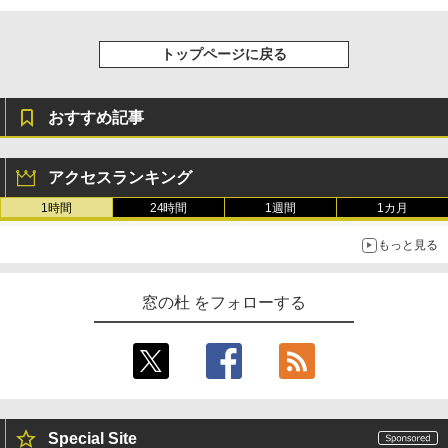
ク
￥3,200
￥22,980
AIイラスト表現辞典: 思い通りの絵を引き
トップページに戻る
出す プロンプトの言葉 AI画像生成シリー
Microsoft Office Home & Business 202
ズ (はぴーイラストLabo)
4(最新 永続版)|オンラインコード版|Wind
ows11、10/mac対応|PC2台
Amazon Kindle Colorsoft | 16GBストレ
￥480
ージ、防水、7インチカラーディスプレ
おすすめ記事
イ、色調調節ライト、最大8週間持続バッ
￥39,582
テリー、広告無し、ブラック (2025年発
売)
FM TOWNS ハイパー・カタログ: 本体ハ
アクセスランキング
ードウェア・市販ソフトウェアのパーフ
Windows版 | Minecraft (マインクラフ
￥31,980
ェクトリストと最新エミュレータ紹介
ト): Java & Bedrock Edition | オンライ
1時間
24時間
1週間
1カ月
ンコード版
￥1,600
もっと見る
New Amazon Kindle Scribe Colorsoft |
￥3,600
11インチカラーディスプレイ、64GBスト
レージ、ノート機能搭載、明るさ自動調
窓の杜 をフォローする
整、色調調節ライト、プレミアムペン付
き、グラファイト
￥115,980
Special Site