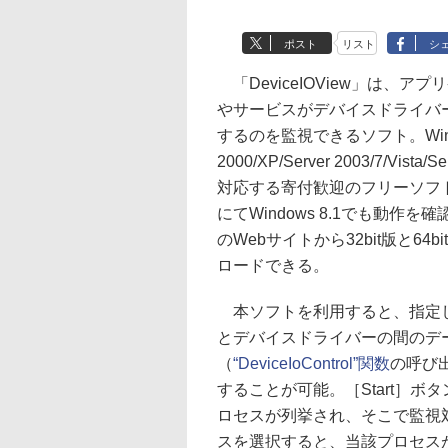
ポスト
リスト
シ
「DeviceIOView」は、ア
やサービスがデバイスドライバ
するのを監視できるソフト。Win
2000/XP/Server 2003/7/Vista/S
対応する寄付歓迎のフリーソフ
にてWindows 8.1でも動作を
のWebサイトから32bit版と64b
ロードできる。
本ソフトを利用すると、指定
とデバイスドライバーの間のデ
（
“DeviceIoControl”関数
の呼び
することが可能。［Start］ボ
ロセスが列挙され、そこで監視
スを選択すると、当該プロセス