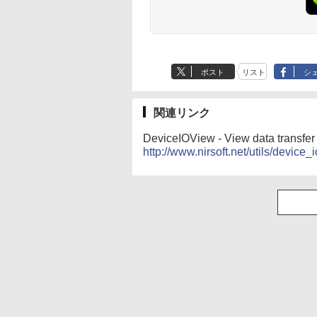
Robloxギフトカード
生成AIパスポート公
Amazon Kindle - 目
Robloxギフトカード
AIイラスト表現辞典:
Kindle Paperwhite
- 800 Robux 【限定
式テキスト 第４版
に優しい、かさばら
- 1000 Robux 【限
思い通りの絵を引き
シグニチャーエディ
バーチャルアイテム
ない、大きな画面で
バーチャルアイテム
出す プロンプトの言
ション (32GB) 7イン
￥1,766
を含む】 【オンライ
読みやすい、6週間持
を含む】 【オンライ
葉 AI画像生成シリー
チディスプレイ、明
￥1,300
￥16,980
￥1,600
￥480
￥27,980
ンゲームコード】 ロ
続バッテリー、6イン
ンゲームコード】 ロ
ズ (はぴーイラスト
るさ自動調整、色調
ブロックス | オンラ
チディスプレイ電子
ブロックス |オンラ
Labo)
調節ライト、12週間
ポスト
リスト
シ
インコード版
書籍リーダー、マッ
ンコード版
持続バッテリー、広
チャ、16GB、広告な
告なし、メタリック
し
ブラック
関連リンク
DeviceIOView - View data transfer
http://www.nirsoft.net/utils/device_