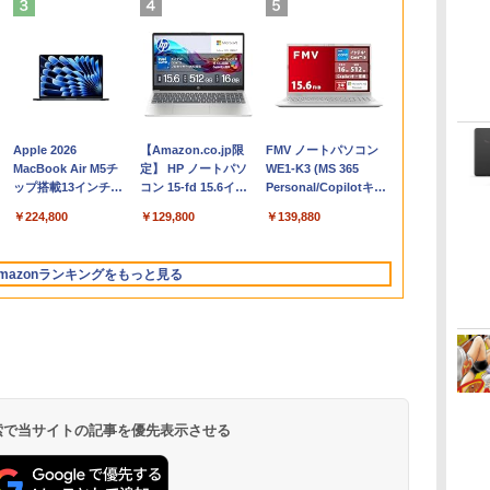
Apple 2026
【Amazon.co.jp限
FMV ノートパソコン
コ
MacBook Air M5チ
定】 HP ノートパソ
WE1-K3 (MS 365
ップ搭載13インチノ
コン 15-fd 15.6イン
Personal/Copilotキー
ートブック：AIと
チ 16GBメモリ
搭載/Win 11/15.6
￥224,800
￥129,800
￥139,880
Apple Intelligence、
512GB SSD インテ
型/Core i5/16GB/SSD
13.6インチLiquid
ル Core 5
512GB/ホワイト)
Retinaディスプレ
FMVWK3E15W_AZ
mazonランキングをもっと見る
イ、16GBユニファイ
ドメモリ、512GB
SSDストレージ、
12MPセンターフレー
ムカメラ、日本語キ
ーボード、Touch ID
- ミッドナイト
 検索で当サイトの記事を優先表示させる