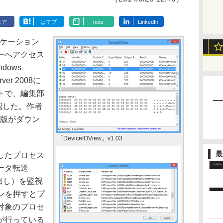
ェア
はてブ
note
LinkedIn
プリケーション
ーへアクセス
dows
erver 2008に
トで、編集部
確認した。作者
it版がダウン
「DeviceIOView」v1.03
最
したプロセス
ータ転送
出し）を監視
タンを押すとプ
対象のプロセ
が行っている