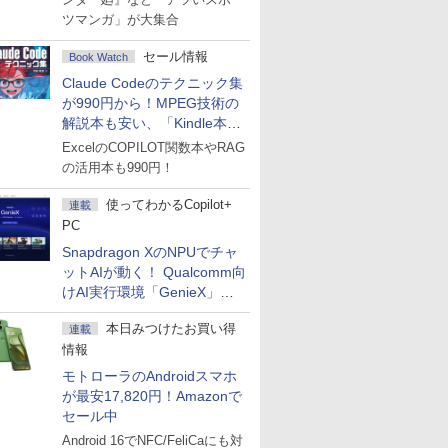
ツマンガ」が大集合
セール情報
Book Watch
Claude Codeのテクニック集
が990円から！MPEG技術の
解説本も安い、「Kindle本サ
マーセール」第2弾開始！
ExcelのCOPILOT関数本やRAG
の活用本も990円！
使ってわかるCopilot+
連載
PC
Snapdragon XのNPUでチャ
ットAIが動く！ Qualcomm向
けAI実行環境「GenieX」を
試してみた
本日みつけたお買い得
連載
情報
モトローラのAndroidスマホ
が最安17,820円！Amazonで
セール中
Android 16でNFC/FeliCaにも対