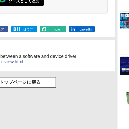
Microsoft Office
1冊ですべて身につく
Amazon Kindle
Robloxギフトカード
ClaudeCode いちば
Amazon Kindle
Windows版 |
FM TOWNS ハイパ
New Amazon Kindle
定
Home & Business
HTML & CSSとWeb
Paperwhite (16GB)
- 2,000 Robux 【限
んやさしい 教科書:
Colorsoft | 16GBス
Minecraft (マインクラ
ー・カタログ: 本体ハ
Scribe Colorsoft | 11
2024(最新 永続版)|オ
デザイン入門講座
7インチディスプレ
定バーチャルアイテ
非エンジニア 初心者
トレージ、防水、7イ
フト): Java & Bedrock
ードウェア・市販ソフ
インチカラーディスプ
ンラインコード
［第2版］
イ、色調調節ライ
ムを含む】 【オンラ
素人 でも安心 使い方
ンチカラーディスプ
Edition | オンラインコ
トウェアのパーフェク
レイ、64GBストレー
￥39,582
￥1,292
￥22,980
￥3,200
￥99
￥31,980
￥3,600
￥1,600
￥115,980
版|Windows11、
ト、12週間持続バッ
インゲームコード】
マニュアル AI副業に
レイ、色調調節ライ
ード版
トリストと最新エミュ
ジ、ノート機能搭載、
イ
10/mac対応|PC2台
テリー、広告なし、
ロブロックス | オン
もコンテンツ作成に
ト、最大8週間持続バ
レータ紹介
明るさ自動調整、色調
ェア
はてブ
note
LinkedIn
ブラック
ラインコード版
もKindle出版にも！
ッテリー、広告無
調節ライト、プレミア
非エンジニアのため
し、ブラック (2025
ムペン付き、グラファ
のAIコーディング入
年発売)
イト
門シリーズ
 between a software and device driver
io_view.html
トップページに戻る