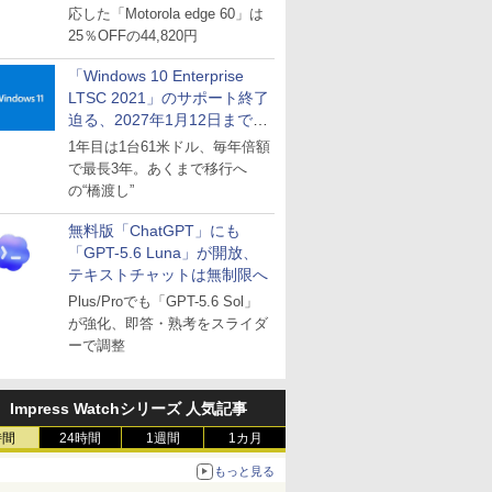
応した「Motorola edge 60」は
25％OFFの44,820円
「Windows 10 Enterprise
LTSC 2021」のサポート終了
迫る、2027年1月12日まで
～ESUは9月1日から販売
1年目は1台61米ドル、毎年倍額
で最長3年。あくまで移行へ
の“橋渡し”
無料版「ChatGPT」にも
「GPT-5.6 Luna」が開放、
テキストチャットは無制限へ
Plus/Proでも「GPT-5.6 Sol」
が強化、即答・熟考をスライダ
ーで調整
Impress Watchシリーズ 人気記事
時間
24時間
1週間
1カ月
もっと見る