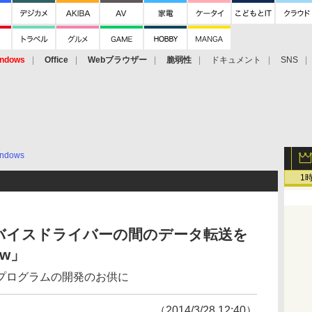
ndows
Office
Webブラウザー
脆弱性
ドキュメント
SNS
ndows
1
バイスドライバーの間のデータ転送を
ew」
プログラムの開発のお供に
（2014/3/28 12:40）