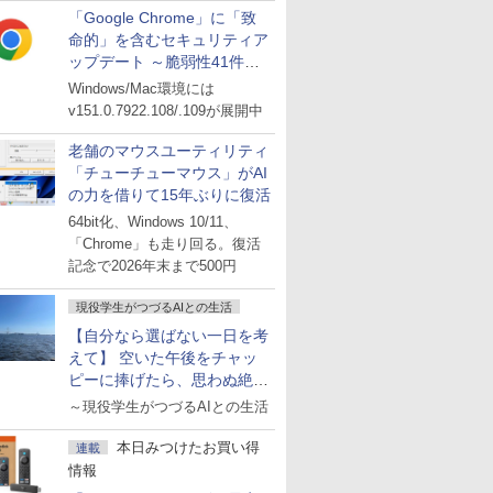
「Google Chrome」に「致
命的」を含むセキュリティア
ップデート ～脆弱性41件に
対処
Windows/Mac環境には
v151.0.7922.108/.109が展開中
老舗のマウスユーティリティ
「チューチューマウス」がAI
の力を借りて15年ぶりに復活
64bit化、Windows 10/11、
「Chrome」も走り回る。復活
記念で2026年末まで500円
現役学生がつづるAIとの生活
【自分なら選ばない一日を考
えて】 空いた午後をチャッ
ピーに捧げたら、思わぬ絶景
に出会った話
～現役学生がつづるAIとの生活
本日みつけたお買い得
連載
情報