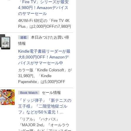
「Fire TV」シリーズが最安
4,980円！Amazonデバイス
のサマーセール
4K/Wi-Fi 6対応の「Fire TV 4K
Plus」は2,000円OFFの7,980円
本日みつけたお買い得
連載
情報
Kindle電子書籍リーダーが最
大8,000円OFF！Amazonデ
バイスがサマーセール中
カラー版「Kindle Colorsoft」が
31,980円。「Kindle
Paperwhite」は5,000円OFF
セール情報
Book Watch
『ドッジ弾子』『新テニスの
王子様』『二階堂地獄ゴル
フ』などが50％還元！
Amazonマンガ週末セール
『リアル』『ハナバス』
『MAJOR 2nd』『オールラウ
ンダー廻』など「アツいスポー