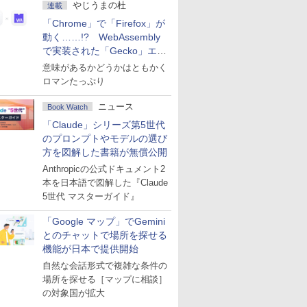
やじうまの杜
連載
「Chrome」で「Firefox」が
動く……!? WebAssembly
で実装された「Gecko」エン
ジン
意味があるかどうかはともかく
ロマンたっぷり
ニュース
Book Watch
「Claude」シリーズ第5世代
のプロンプトやモデルの選び
方を図解した書籍が無償公開
Anthropicの公式ドキュメント2
本を日本語で図解した『Claude
5世代 マスターガイド』
「Google マップ」でGemini
とのチャットで場所を探せる
機能が日本で提供開始
自然な会話形式で複雑な条件の
場所を探せる［マップに相談］
の対象国が拡大