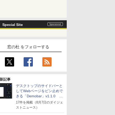
Special Site
窓の杜 をフォローする
新記事
デスクトップのサイドバーと
してWebページをピン止めで
きる「Demobar」v1.1.0 ほ
か
17件を掲載（8月7日のダイジェ
ストニュース）