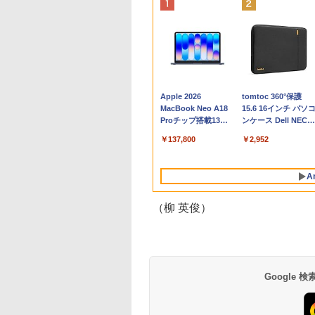
Apple 2026
tomtoc 360°保護
MacBook Neo A18
15.6 16インチ パソ
Proチップ搭載13イ
ンケース Dell NEC
ンチノートブック：
Lavie ASUS HP
￥137,800
￥2,952
AIとApple
dynabook Lenovo
Intelligenceのために
対応
設計、Liquid Retina
A
ディスプレイ、8GB
ユニファイドメモ
リ、512GB SSDスト
（柳 英俊）
レージ、1080p
FaceTime HDカメ
ラ、Touch ID - イン
ディゴ
Google