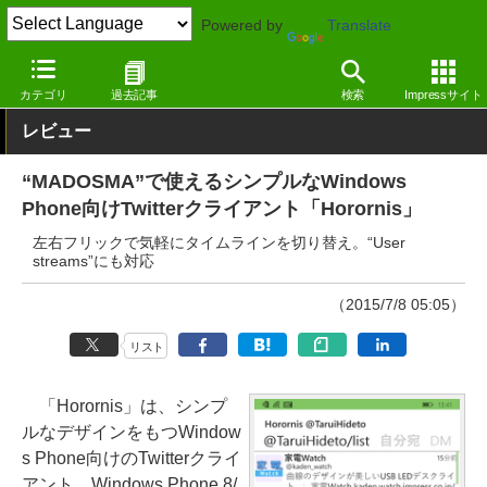
Powered by
Translate
窓の杜
インターネット
SNS・コミュニティ
Windows Mobile
カテゴリ
過去記事
検索
Impressサイト
レビュー
“MADOSMA”で使えるシンプルなWindows
Phone向けTwitterクライアント「Horornis」
左右フリックで気軽にタイムラインを切り替え。“User
streams”にも対応
（2015/7/8 05:05）
リスト
「Horornis」は、シンプ
ルなデザインをもつWindow
s Phone向けのTwitterクライ
アント。Windows Phone 8/