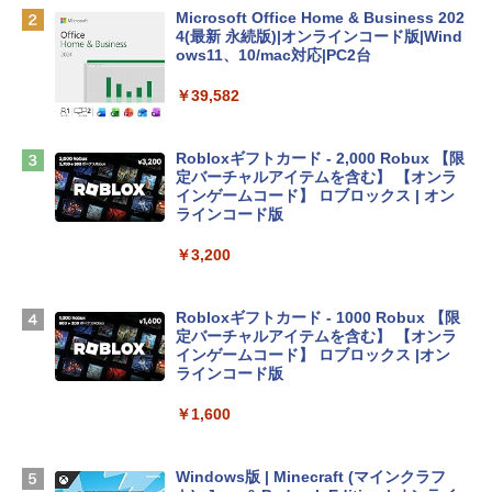
￥162,598
Microsoft Office Home & Business 202
4(最新 永続版)|オンラインコード版|Wind
ows11、10/mac対応|PC2台
tomtoc 360°保護 15.6 16インチ パソコ
ンケース Dell NEC Lavie ASUS HP dyna
￥39,582
book Lenovo対応
￥2,952
Robloxギフトカード - 2,000 Robux 【限
定バーチャルアイテムを含む】 【オンラ
インゲームコード】 ロブロックス | オン
Apple 2026 MacBook Air M5チップ搭載
ラインコード版
13インチノートブック：AIとApple Intell
igence、13.6インチLiquid Retinaディ
￥3,200
スプレイ、16GBユニファイドメモリ、1
TB SSDストレージ、12MPセンターフレ
ームカメラ、日本語キーボード、Touch I
Robloxギフトカード - 1000 Robux 【限
D - シルバー
定バーチャルアイテムを含む】 【オンラ
インゲームコード】 ロブロックス |オン
￥261,414
ラインコード版
￥1,600
【Amazon.co.jp限定】 HP ノートパソコ
ン 15-fd 15.6インチ 16GBメモリ 512GB
SSD インテル Core 5
Windows版 | Minecraft (マインクラフ