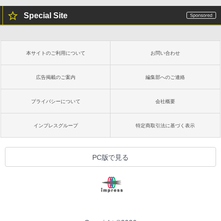
非エンジニア 初心者 素人 でも安心 使い
Special Site
方 マニュアル AI副業にもコンテンツ作成
にもKindle出版にも！ 非エンジニアのた
Kindle Paperwhite シグニチャーエディ
めのAIコーディング入門シリーズ
ション (32GB) 7インチディスプレイ、明
るさ自動調整、色調調節ライト、12週間
持続バッテリー、広告なし、メタリック
￥99
本サイトのご利用について
お問い合わせ
ブラック
￥27,980
広告掲載のご案内
編集部へのご連絡
1冊ですべて身につくHTML & CSSとWe
bデザイン入門講座［第2版］
プライバシーについて
会社概要
Amazon Kindle Colorsoft | 16GBストレ
￥1,292
ージ、防水、7インチカラーディスプレ
イ、色調調節ライト、最大8週間持続バッ
インプレスグループ
特定商取引法に基づく表示
テリー、広告無し、ブラック (2025年発
売)
FM TOWNS ハイパー・カタログ: 本体ハ
ードウェア・市販ソフトウェアのパーフ
￥31,980
PC版で見る
ェクトリストと最新エミュレータ紹介
￥1,600
New Amazon Kindle Scribe Colorsoft |
11インチカラーディスプレイ、64GBスト
レージ、ノート機能搭載、明るさ自動調
整、色調調節ライト、プレミアムペン付
き、グラファイト