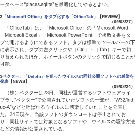
ータベース“places.sqlite”を最適化してやるとよい。
2
「Microsoft Office」をタブ化する「OfficeTab」
【REVIEW】
（09/08/27）
「OfficeTab」は、「Microsoft Office」の「Microsoft Word」
「Microsoft Excel」「Microsoft PowerPoint」で複数文書をタ
ブで開けるようにできるソフト。タブは標準でツールバーの下
に表示され、タブの左クリックや［Ctrl］＋［Tab］キーで切
り替えられるほか、ホイールボタンのクリックで閉じることが
可能。
3
ベクター、「Delphi」を狙ったウイルスの同社公開ソフトへの感染を
発表
【NEWS】
（09/08/24）
（株）ベクターは23日、同社が運営するソフトウェアライ
ブラリ“ベクター”で公開されていたソフトの一部が、“W32/Ind
uc-A”などと呼ばれるウイルスに感染していたことを公表し
た。24日現在、当該ソフトのダウンロードは停止されてお
り、同社サイトでは対象となるソフトや、ウイルスの駆除方法
などの情報が公開されている。