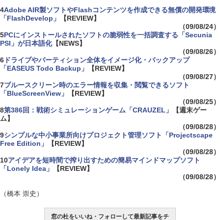
4
Adobe AIR製ソフトやFlashコンテンツを作成できる無償の開発環境
「FlashDevelop」
【REVIEW】
（09/08/24）
5
PCにインストールされたソフトの脆弱性を一括調査する「Secunia
PSI」が日本語化
【NEWS】
（09/08/26）
6
ドライブやパーティション全体をイメージ化・バックアップ
「EASEUS Todo Backup」
【REVIEW】
（09/08/27）
7
ブルースクリーン時のエラー情報を収集・閲覧できるソフト
「BlueScreenView」
【REVIEW】
（09/08/25）
8
第386回：戦術シミュレーションゲーム「CRAUZEL」
【週末ゲー
ム】
（09/08/28）
9
シンプルな中小事業所向けプロジェクト管理ソフト「Projectscape
Free Edition」
【REVIEW】
（09/08/28）
10
アイデアを短時間で搾り出すための簡易マインドマップソフト
「Lonely Idea」
【REVIEW】
（09/08/28）
（橋本 崇史）
窓の杜をいいね・フォローして最新記事をチ