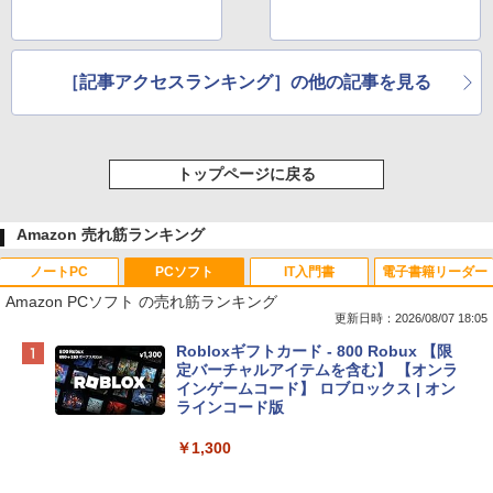
［記事アクセスランキング］の他の記事を見る
トップページに戻る
Amazon 売れ筋ランキング
ノートPC
PCソフト
IT入門書
電子書籍リーダー
Amazon PCソフト の売れ筋ランキング
更新日時：2026/08/07 18:05
Apple 2026 MacBook Neo A18 Proチッ
Robloxギフトカード - 800 Robux 【限
プ搭載13インチノートブック：AIとAppl
定バーチャルアイテムを含む】 【オンラ
e Intelligence、Liquid Retinaディスプ
インゲームコード】 ロブロックス | オン
レイ、8GBメモリ、512GB SSD、1080p
ラインコード版
FaceTime HDカメラ、Touch ID - インデ
ィゴ + 3年延長 AppleCare+ for 13インチ
￥1,300
MacBook Neo(A18 Pro)|ダウンロード版