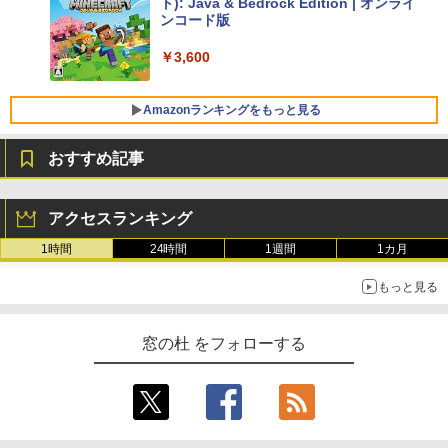
ト): Java & Bedrock Edition | オンライ
￥129,800
ンコード版
￥3,600
FMV ノートパソコン WE1-K3 (MS 365 P
ersonal/Copilotキー搭載/Win 11/15.6型/
Core i5/16GB/SSD 512GB/ホワイト) FM
Amazonランキングをもっと見る
VWK3E15W_AZ
おすすめ記事
￥139,880
生成AIパスポート公式テキスト 第４版
Amazon Kindle Paperwhite (16GB) 7イ
ンチディスプレイ、色調調節ライト、12
アクセスランキング
週間持続バッテリー、広告なし、ブラッ
￥1,766
ク
1時間
24時間
1週間
1カ月
￥22,980
もっと見る
AIイラスト表現辞典: 思い通りの絵を引き
出す プロンプトの言葉 AI画像生成シリー
Amazon Kindle - 目に優しい、かさばら
窓の杜 をフォローする
ズ (はぴーイラストLabo)
ない、大きな画面で読みやすい、6週間持
続バッテリー、6インチディスプレイ電子
書籍リーダー、ブラック、16GB、広告な
￥480
し
￥16,980
ClaudeCode いちばんやさしい 教科書: