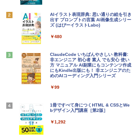
eTime HDカメラ、Touch ID - シルバー
￥1,300
￥131,111
AIイラスト表現辞典: 思い通りの絵を引き
出す プロンプトの言葉 AI画像生成シリー
Robloxギフトカード - 1000 Robux 【限
ズ (はぴーイラストLabo)
定バーチャルアイテムを含む】 【オンラ
tomtoc 360°保護 15.6 16インチ パソコ
インゲームコード】 ロブロックス |オン
ンケース Dell NEC Lavie ASUS HP dyna
ラインコード版
￥480
book Lenovo対応
￥1,600
￥2,952
ClaudeCode いちばんやさしい 教科書:
非エンジニア 初心者 素人 でも安心 使い
方 マニュアル AI副業にもコンテンツ作成
Microsoft Office Home & Business 202
にもKindle出版にも！ 非エンジニアのた
Apple 2026 MacBook Air M5チップ搭載
4(最新 永続版)|オンラインコード版|Wind
めのAIコーディング入門シリーズ
13インチノートブック：AIとApple Intell
ows11、10/mac対応|PC2台
igence、13.6インチLiquid Retinaディ
スプレイ、16GBユニファイドメモリ、1
￥99
￥39,582
TB SSDストレージ、12MPセンターフレ
ームカメラ、日本語キーボード、Touch I
D - ミッドナイト
1冊ですべて身につくHTML & CSSとWe
Robloxギフトカード - 2,000 Robux 【限
bデザイン入門講座［第2版］
定バーチャルアイテムを含む】 【オンラ
￥278,800
インゲームコード】 ロブロックス | オン
ラインコード版
￥1,292
【Amazon.co.jp限定】 HP ノートパソコ
￥3,200
ン 15-fd 15.6インチ 16GBメモリ 512GB