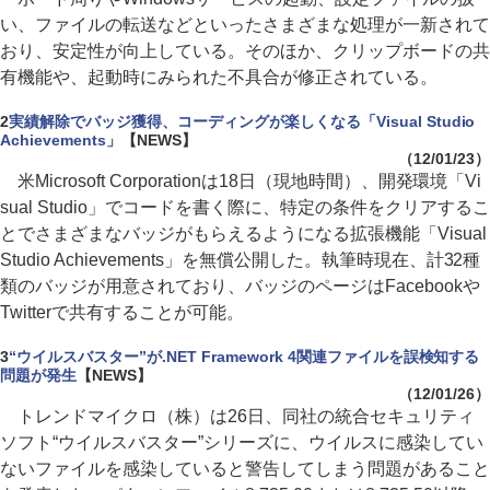
い、ファイルの転送などといったさまざまな処理が一新されて
おり、安定性が向上している。そのほか、クリップボードの共
有機能や、起動時にみられた不具合が修正されている。
2
実績解除でバッジ獲得、コーディングが楽しくなる「Visual Studio
Achievements」
【NEWS】
（12/01/23）
米Microsoft Corporationは18日（現地時間）、開発環境「Vi
sual Studio」でコードを書く際に、特定の条件をクリアするこ
とでさまざまなバッジがもらえるようになる拡張機能「Visual
Studio Achievements」を無償公開した。執筆時現在、計32種
類のバッジが用意されており、バッジのページはFacebookや
Twitterで共有することが可能。
3
“ウイルスバスター”が.NET Framework 4関連ファイルを誤検知する
問題が発生
【NEWS】
（12/01/26）
トレンドマイクロ（株）は26日、同社の統合セキュリティ
ソフト“ウイルスバスター”シリーズに、ウイルスに感染してい
ないファイルを感染していると警告してしまう問題があること