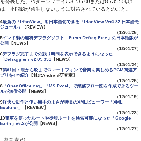
を発表した。パターンファイル8.735.00または8.735.50以降
は、本問題が発生しないように対策されているとのこと。
4
最新の「IrfanView」を日本語化できる「IrfanView Ver4.32 日本語モ
ジュール」
【REVIEW】
（12/01/26）
5
インド製の無料デフラグソフト「Puran Defrag Free」の日本語版が
公開
【NEWS】
（12/01/27）
6
デフラグ完了までの残り時間を表示できるようになった
「Defraggler」v2.09.391
【NEWS】
（12/01/24）
7
第81回：朝から晩までスマートフォンで音楽を楽しめるBGM関連ア
プリを4本紹介
【杜のAndroid研究室】
（12/01/25）
8
「OpenOffice.org」「MS Excel」で業務フロー図を作成できるツー
ルが無償公開
【NEWS】
（12/01/19）
9
軽快な動作と使い勝手のよさが特長のXMLビューワー「XML
Explorer」
【REVIEW】
（12/01/23）
10
電車を使ったルートや徒歩ルートを検索可能になった「Google
Earth」v6.2が公開
【NEWS】
（12/01/27）
（橋本 崇史）