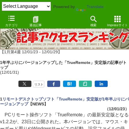
Powered by
Translate
カテゴリ
過去記事
検索
Impressサイト
【1月第4週 12/01/23 - 12/01/29】
1年半ぶりにバージョンアップした「TrueRemote」安定版の記事がト
ップ
(12/01/31)
リスト
1
リモートデスクトップソフト「TrueRemote」安定版が1年半ぶりにバ
ージョンアップ
【NEWS】
（12/01/23）
PCリモート操作ソフト「TrueRemote」の最新安定版となる
v1.2.2が、23日に公開された。本バージョンでは、マウス・キ
ーボード周りやWindowsサービスの起動、設定ファイルの扱