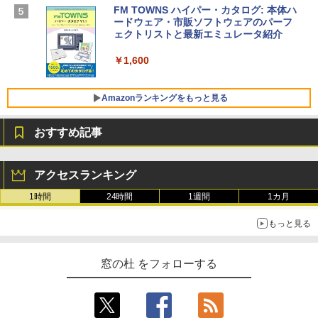
SSD インテル Core 5
FM TOWNS ハイパー・カタログ: 本体ハ
ードウェア・市販ソフトウェアのパーフ
Windows版 | Minecraft (マインクラフ
￥129,800
ェクトリストと最新エミュレータ紹介
ト): Java & Bedrock Edition | オンライ
ンコード版
￥1,600
FMV ノートパソコン WE1-K3 (MS 365 P
￥3,600
ersonal/Copilotキー搭載/Win 11/15.6型/
Core i5/16GB/SSD 512GB/ホワイト) FM
Amazonランキングをもっと見る
VWK3E15W_AZ
おすすめ記事
￥139,880
Amazon Kindle Paperwhite (16GB) 7イ
ンチディスプレイ、色調調節ライト、12
アクセスランキング
週間持続バッテリー、広告なし、ブラッ
ク
1時間
24時間
1週間
1カ月
￥22,980
もっと見る
Amazon Kindle - 目に優しい、かさばら
窓の杜 をフォローする
ない、大きな画面で読みやすい、6週間持
続バッテリー、6インチディスプレイ電子
書籍リーダー、マッチャ、16GB、広告な
し