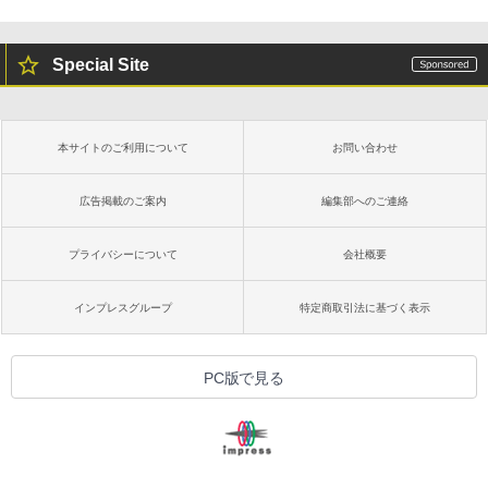
￥16,980
Special Site
Kindle Paperwhite シグニチャーエディ
ション (32GB) 7インチディスプレイ、明
るさ自動調整、色調調節ライト、12週間
持続バッテリー、広告なし、メタリック
本サイトのご利用について
お問い合わせ
ブラック
￥27,980
広告掲載のご案内
編集部へのご連絡
プライバシーについて
会社概要
Amazon Kindle Colorsoft | 16GBストレ
ージ、防水、7インチカラーディスプレ
イ、色調調節ライト、最大8週間持続バッ
インプレスグループ
特定商取引法に基づく表示
テリー、広告無し、ブラック (2025年発
売)
￥31,980
PC版で見る
New Amazon Kindle Scribe Colorsoft |
11インチカラーディスプレイ、64GBスト
レージ、ノート機能搭載、明るさ自動調