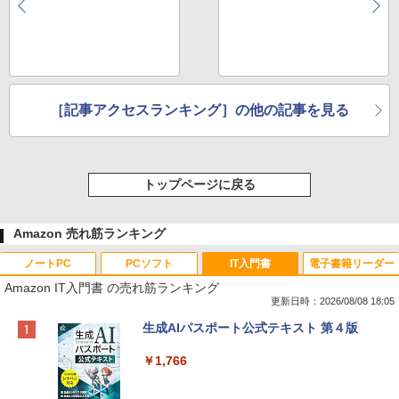
［記事アクセスランキング］の他の記事を見る
トップページに戻る
Amazon 売れ筋ランキング
ノートPC
PCソフト
IT入門書
電子書籍リーダー
Amazon IT入門書 の売れ筋ランキング
更新日時：2026/08/08 18:05
Apple 2026 MacBook Neo A18 Proチッ
Robloxギフトカード - 800 Robux 【限
生成AIパスポート公式テキスト 第４版
プ搭載13インチノートブック：AIとAppl
定バーチャルアイテムを含む】 【オンラ
e Intelligenceのために設計、Liquid Ret
インゲームコード】 ロブロックス | オン
￥1,766
inaディスプレイ、8GBユニファイドメモ
ラインコード版
リ、512GB SSDストレージ、1080p Fac