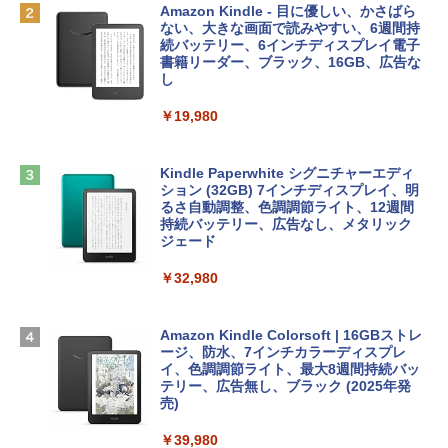
￥162,598
出す プロンプトの言葉 AI画像生成シリー
Robloxギフトカード - 2,000 Robux 【限
Amazon Kindle - 目に優しい、かさばら
ズ (はぴーイラストLabo)
定バーチャルアイテムを含む】 【オンラ
ない、大きな画面で読みやすい、6週間持
インゲームコード】 ロブロックス | オン
続バッテリー、6インチディスプレイ電子
tomtoc 360°保護 15.6 16インチ パソコ
ラインコード版
書籍リーダー、ブラック、16GB、広告な
￥480
ンケース Dell NEC Lavie ASUS HP dyna
し
book Lenovo対応
￥3,200
￥19,980
ClaudeCode いちばんやさしい 教科書:
￥2,952
非エンジニア 初心者 素人 でも安心 使い
方 マニュアル AI副業にもコンテンツ作成
Microsoft Office Home & Business 202
にもKindle出版にも！ 非エンジニアのた
4(最新 永続版)|オンラインコード版|Wind
Kindle Paperwhite シグニチャーエディ
めのAIコーディング入門シリーズ
Apple 2026 MacBook Air M5チップ搭載
ows11、10/mac対応|PC2台
ション (32GB) 7インチディスプレイ、明
13インチノートブック：AIとApple Intell
るさ自動調整、色調調節ライト、12週間
igence、13.6インチLiquid Retinaディ
持続バッテリー、広告なし、メタリック
￥99
￥39,582
スプレイ、24GBユニファイドメモリ、1
ジェード
TB SSD、12MPセンターフレームカメ
ラ、Touch ID - ミッドナイト + 3年延長
￥32,980
FM TOWNS ハイパー・カタログ: 本体ハ
Robloxギフトカード - 1000 Robux 【限
AppleCare+ for 13インチMacBook Air
ードウェア・市販ソフトウェアのパーフ
定バーチャルアイテムを含む】 【オンラ
(M5)|ダウンロード版
ェクトリストと最新エミュレータ紹介
インゲームコード】 ロブロックス |オン
ラインコード版
Amazon Kindle Colorsoft | 16GBストレ
￥347,600
ージ、防水、7インチカラーディスプレ
￥1,600
イ、色調調節ライト、最大8週間持続バッ
￥1,600
テリー、広告無し、ブラック (2025年発
【Amazon.co.jp限定】 HP ノートパソコ
売)
1冊ですべて身につくHTML & CSSとWe
ン 15-fd 15.6インチ 16GBメモリ 512GB
bデザイン入門講座［第2版］
Microsoft Office Home 2024(最新 永続
SSD インテル Core 5
￥39,980
版)|オンラインコード版|Windows11、1