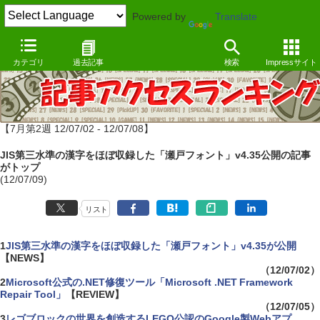
Powered by
Translate
カテゴリ
過去記事
検索
Impressサイト
【7月第2週 12/07/02 - 12/07/08】
JIS第三水準の漢字をほぼ収録した「瀬戸フォント」v4.35公開の記事
がトップ
(12/07/09)
リスト
1
JIS第三水準の漢字をほぼ収録した「瀬戸フォント」v4.35が公開
【NEWS】
（12/07/02）
2
Microsoft公式の.NET修復ツール「Microsoft .NET Framework
Repair Tool」
【REVIEW】
（12/07/05）
3
レゴブロックの世界を創造するLEGO公認のGoogle製Webアプ