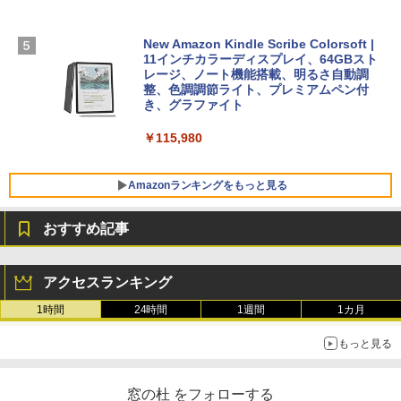
0/mac対応|PC2台
￥2,326
￥129,800
New Amazon Kindle Scribe Colorsoft |
￥37,224
11インチカラーディスプレイ、64GBスト
FMV ノートパソコン WE1-K3 (MS 365 P
レージ、ノート機能搭載、明るさ自動調
ersonal/Copilotキー搭載/Win 11/15.6型/
整、色調調節ライト、プレミアムペン付
Core i5/16GB/SSD 512GB/ホワイト) FM
き、グラファイト
VWK3E15W_AZ
￥115,980
￥120,000
Amazonランキングをもっと見る
おすすめ記事
アクセスランキング
1時間
24時間
1週間
1カ月
もっと見る
窓の杜 をフォローする