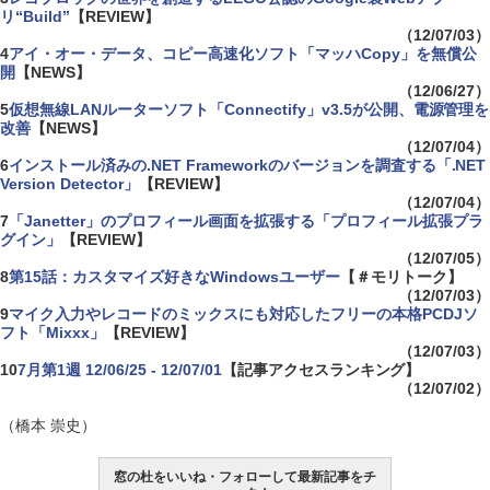
リ“Build”
【REVIEW】
（12/07/03）
4
アイ・オー・データ、コピー高速化ソフト「マッハCopy」を無償公
開
【NEWS】
（12/06/27）
5
仮想無線LANルーターソフト「Connectify」v3.5が公開、電源管理を
改善
【NEWS】
（12/07/04）
6
インストール済みの.NET Frameworkのバージョンを調査する「.NET
Version Detector」
【REVIEW】
（12/07/04）
7
「Janetter」のプロフィール画面を拡張する「プロフィール拡張プラ
グイン」
【REVIEW】
（12/07/05）
8
第15話：カスタマイズ好きなWindowsユーザー
【＃モリトーク】
（12/07/03）
9
マイク入力やレコードのミックスにも対応したフリーの本格PCDJソ
フト「Mixxx」
【REVIEW】
（12/07/03）
10
7月第1週 12/06/25 - 12/07/01
【記事アクセスランキング】
（12/07/02）
（橋本 崇史）
窓の杜をいいね・フォローして最新記事をチ