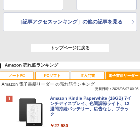
［記事アクセスランキング］の他の記事を見る
トップページに戻る
Amazon 売れ筋ランキング
ノートPC
PCソフト
IT入門書
電子書籍リーダー
Amazon 電子書籍リーダー の売れ筋ランキング
更新日時：2026/08/07 00:05
Apple 2026 MacBook Neo A18 Proチッ
Robloxギフトカード - 800 Robux 【限
生成AIパスポート公式テキスト 第４版
Amazon Kindle Paperwhite (16GB) 7イ
プ搭載13インチノートブック：AIとAppl
定バーチャルアイテムを含む】 【オンラ
ンチディスプレイ、色調調節ライト、12
e Intelligence、Liquid Retinaディスプ
インゲームコード】 ロブロックス | オン
週間持続バッテリー、広告なし、ブラッ
￥1,766
レイ、8GBメモリ、512GB SSD、1080p
ラインコード版
ク
FaceTime HDカメラ、Touch ID - インデ
ィゴ + 3年延長 AppleCare+ for 13インチ
￥1,300
￥27,980
MacBook Neo(A18 Pro)|ダウンロード版
AIイラスト表現辞典: 思い通りの絵を引き