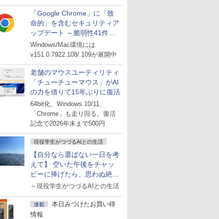
「Google Chrome」に「致
命的」を含むセキュリティア
ップデート ～脆弱性41件に
対処
Windows/Mac環境には
v151.0.7922.108/.109が展開中
老舗のマウスユーティリティ
「チューチューマウス」がAI
の力を借りて15年ぶりに復活
64bit化、Windows 10/11、
「Chrome」も走り回る。復活
記念で2026年末まで500円
現役学生がつづるAIとの生活
【自分なら選ばない一日を考
えて】 空いた午後をチャッ
ピーに捧げたら、思わぬ絶景
に出会った話
～現役学生がつづるAIとの生活
本日みつけたお買い得
連載
情報