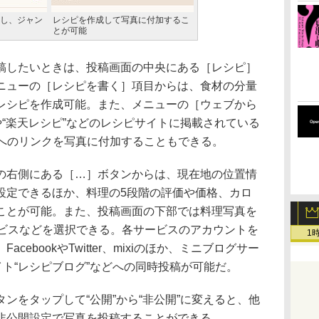
し、ジャン
レシピを作成して写真に付加するこ
とが可能
したいときは、投稿画面の中央にある［レシピ］
ニューの［レシピを書く］項目からは、食材の分量
レシピを作成可能。また、メニューの［ウェブから
や“楽天レシピ”などのレシピサイトに掲載されている
ジへのリンクを写真に付加することもできる。
右側にある［…］ボタンからは、現在地の位置情
設定できるほか、料理の5段階の評価や価格、カロ
ことが可能。また、投稿画面の下部では料理写真を
ービスなどを選択できる。各サービスのアカウントを
1
ebookやTwitter、mixiのほか、ミニブログサー
稿サイト“レシピブログ”などへの同時投稿が可能だ。
をタップして“公開”から“非公開”に変えると、他
非公開設定で写真を投稿することができる。