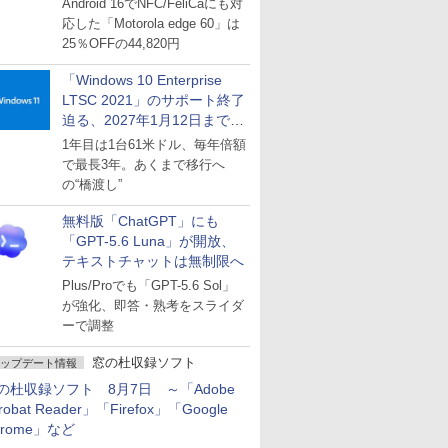
Android 16でNFC/FeliCaにも対
応した「Motorola edge 60」は
25％OFFの44,820円
「Windows 10 Enterprise
LTSC 2021」のサポート終了
迫る、2027年1月12日まで
～ESUは9月1日から販売
1年目は1台61米ドル、毎年倍額
で最長3年。あくまで移行へ
の“橋渡し”
無料版「ChatGPT」にも
「GPT-5.6 Luna」が開放、
テキストチャットは無制限へ
Plus/Proでも「GPT-5.6 Sol」
が強化、即答・熟考をスライダ
ーで調整
窓の杜収録ソフト
ップデート情報
の杜収録ソフト 8月7日 ～「Adobe
robat Reader」「Firefox」「Google
hrome」など