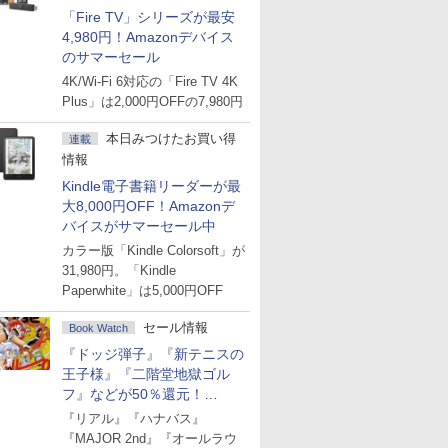
「Fire TV」シリーズが最安
4,980円！Amazonデバイス
のサマーセール
4K/Wi-Fi 6対応の「Fire TV 4K
Plus」は2,000円OFFの7,980円
本日みつけたお買い得
連載
情報
Kindle電子書籍リーダーが最
大8,000円OFF！Amazonデ
バイスがサマーセール中
カラー版「Kindle Colorsoft」が
31,980円。「Kindle
Paperwhite」は5,000円OFF
セール情報
Book Watch
『ドッジ弾子』『新テニスの
王子様』『二階堂地獄ゴル
フ』などが50％還元！
Amazonマンガ週末セール
『リアル』『ハナバス』
『MAJOR 2nd』『オールラウ