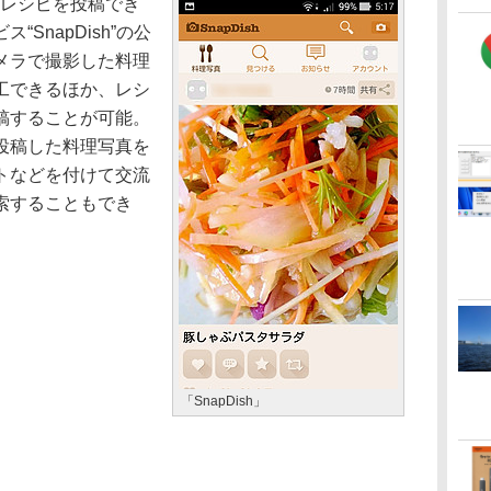
やレシピを投稿でき
SnapDish”の公
メラで撮影した料理
工できるほか、レシ
稿することが可能。
投稿した料理写真を
トなどを付けて交流
索することもでき
「SnapDish」