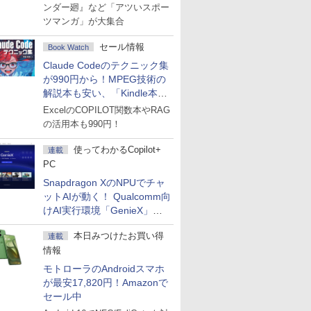
ンダー廻』など「アツいスポー
ツマンガ」が大集合
セール情報
Book Watch
Claude Codeのテクニック集
が990円から！MPEG技術の
解説本も安い、「Kindle本サ
マーセール」第2弾開始！
ExcelのCOPILOT関数本やRAG
の活用本も990円！
使ってわかるCopilot+
連載
PC
Snapdragon XのNPUでチャ
ットAIが動く！ Qualcomm向
けAI実行環境「GenieX」を
試してみた
本日みつけたお買い得
連載
情報
モトローラのAndroidスマホ
が最安17,820円！Amazonで
セール中