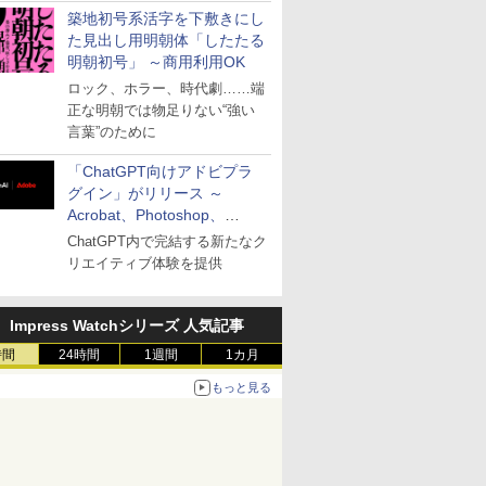
築地初号系活字を下敷きにし
た見出し用明朝体「したたる
明朝初号」 ～商用利用OK
ロック、ホラー、時代劇……端
正な明朝では物足りない“強い
言葉”のために
「ChatGPT向けアドビプラ
グイン」がリリース ～
Acrobat、Photoshop、
Premiereなどの機能を1つの
ChatGPT内で完結する新たなク
プラグインに統合
リエイティブ体験を提供
Impress Watchシリーズ 人気記事
時間
24時間
1週間
1カ月
もっと見る