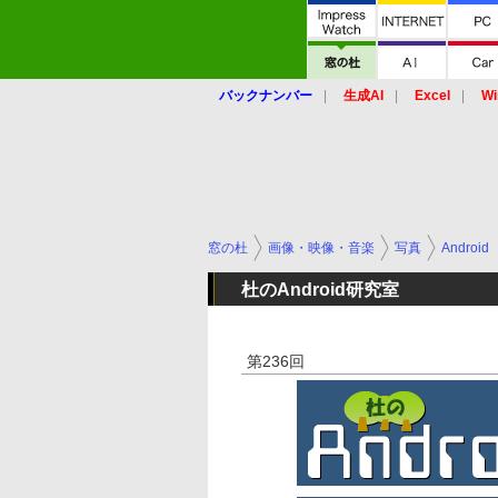
バックナンバー
生成AI
Excel
Wi
窓の杜
画像・映像・音楽
写真
Android
杜のAndroid研究室
第236回