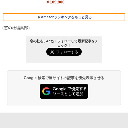
￥109,800
Amazonランキングをもっと見る
（窓の杜編集部）
Robloxギフトカード - 800 Robux 【限
生成AIパスポート公式テキスト 第４版
Amazon Kindle - 目に優しい、かさばら
窓の杜をいいね・フォローして最新記事をチ
定バーチャルアイテムを含む】 【オンラ
ない、大きな画面で読みやすい、6週間持
ェック！
インゲームコード】 ロブロックス | オン
続バッテリー、6インチディスプレイ電子
￥1,766
ラインコード版
書籍リーダー、マッチャ、16GB、広告な
し
￥1,300
￥16,980
1冊ですべて身につくHTML & CSSとWe
Google 検索で当サイトの記事を優先表示させる
bデザイン入門講座［第2版］
Robloxギフトカード - 2,000 Robux 【限
定バーチャルアイテムを含む】 【オンラ
Kindle Paperwhite シグニチャーエディ
インゲームコード】 ロブロックス | オン
ション (32GB) 7インチディスプレイ、明
￥1,292
ラインコード版
るさ自動調整、色調調節ライト、12週間
持続バッテリー、広告なし、メタリック
ブラック
￥3,200
ClaudeCode いちばんやさしい 教科書:
￥27,980
非エンジニア 初心者 素人 でも安心 使い
方 マニュアル AI副業にもコンテンツ作成
Robloxギフトカード - 1000 Robux 【限
にもKindle出版にも！ 非エンジニアのた