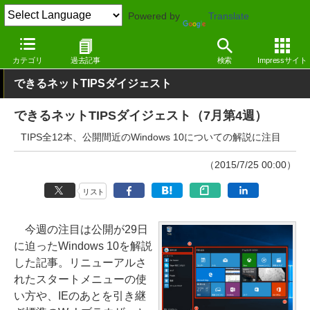
Powered by
Translate
窓の杜
その他の話題
トピック
その他
カテゴリ
過去記事
検索
Impressサイト
できるネットTIPSダイジェスト
できるネットTIPSダイジェスト（7月第4週）
TIPS全12本、公開間近のWindows 10についての解説に注目
（2015/7/25 00:00）
リスト
今週の注目は公開が29日
に迫ったWindows 10を解説
した記事。リニューアルさ
れたスタートメニューの使
い方や、IEのあとを引き継