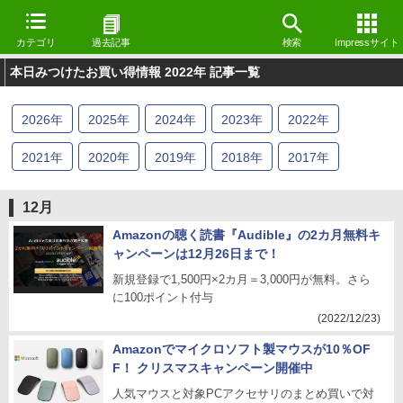
カテゴリ
過去記事
検索
Impressサイト
本日みつけたお買い得情報 2022年 記事一覧
2026
年
2025
年
2024
年
2023
年
2022
年
2021
年
2020
年
2019
年
2018
年
2017
年
12月
Amazonの聴く読書『Audible』の2カ月無料キ
ャンペーンは12月26日まで！
新規登録で1,500円×2カ月＝3,000円が無料。さら
に100ポイント付与
(2022/12/23)
Amazonでマイクロソフト製マウスが10％OF
F！ クリスマスキャンペーン開催中
人気マウスと対象PCアクセサリのまとめ買いで対