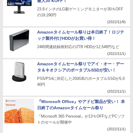
最大30％OFF！
23.8インチのLG製ゲーミングモニターが30％OFF
の19,290円
(2022/11/9)
Amazonタイムセール祭りは本日終了！ロジテ
ック製外付けHDDがお買い得！
24時間連続録画対応の2TB HDDが12,548円など
(2022/11/1)
Amazonタイムセール祭りでアイ・オー・デー
タ＆キオクシアのポータブルSSDが安い！
PS5/PS4に対応した250GBのポータブルSSDが5,0
40円
(2022/11/1)
『Microsoft Office』やアドビ製品が安い！ 本
日終了のAmazonタイムセール祭り
『Microsoft 365 Personal』が13％OFFなどPCソフ
トのセールが開催中
(2022/11/1)