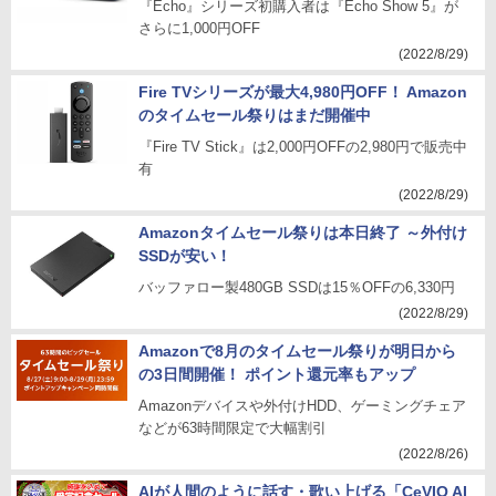
『Echo』シリーズ初購入者は『Echo Show 5』が
さらに1,000円OFF
(2022/8/29)
Fire TVシリーズが最大4,980円OFF！ Amazon
のタイムセール祭りはまだ開催中
『Fire TV Stick』は2,000円OFFの2,980円で販売中
有
(2022/8/29)
Amazonタイムセール祭りは本日終了 ～外付け
SSDが安い！
バッファロー製480GB SSDは15％OFFの6,330円
(2022/8/29)
Amazonで8月のタイムセール祭りが明日から
の3日間開催！ ポイント還元率もアップ
Amazonデバイスや外付けHDD、ゲーミングチェア
などが63時間限定で大幅割引
(2022/8/26)
AIが人間のように話す・歌い上げる「CeVIO AI