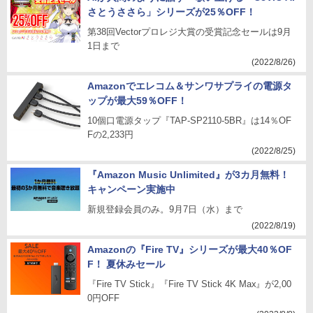
さとうささら」シリーズが25％OFF！
第38回Vectorプロレジ大賞の受賞記念セールは9月
1日まで
(2022/8/26)
Amazonでエレコム＆サンワサプライの電源タ
ップが最大59％OFF！
10個口電源タップ『TAP-SP2110-5BR』は14％OF
Fの2,233円
(2022/8/25)
『Amazon Music Unlimited』が3カ月無料！
キャンペーン実施中
新規登録会員のみ。9月7日（水）まで
(2022/8/19)
Amazonの『Fire TV』シリーズが最大40％OF
F！ 夏休みセール
『Fire TV Stick』『Fire TV Stick 4K Max』が2,00
0円OFF