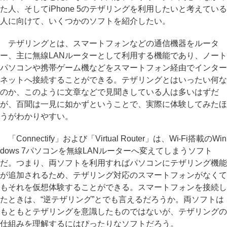
た人、そしてiPhone 5のテザリングを利用したいと考えている
人に向けて、いくつかのソフトを紹介したい。
テザリングとは、スマートフォンなどの通信機器をルータ
ー、主に無線LANルーターとして利用する機能であり、ノート
パソコンや携帯ゲーム機などをスマートフォン経由でインター
ネットへ接続することができる。テザリングとはいったい何な
のか、このように文章などで見聞きしている人は多いはずだ
が、百聞は一見に如かずということで、実際に体験してみたほ
うがわかりやすい。
「Connectify」および「Virtual Router」は、Wi-Fi搭載のWin
dows 7パソコンを無線LANルーターへ変えてしまうソフト
だ。つまり、両ソフトを利用すればパソコンにテザリング機能
が追加されるため、テザリング対応のスマートフォンがなくて
もそれを仮想体験することができる。スマートフォンを接続し
たときは、“逆テザリング”とでも言えるだろうか。両ソフトは
もともとテザリングを意識したものではないが、テザリングの
仕組みを理解するにはぴったりなソフトだろう。