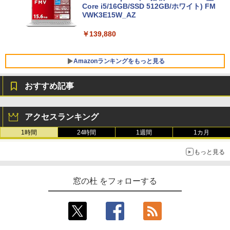
Core i5/16GB/SSD 512GB/ホワイト) FM
VWK3E15W_AZ
￥139,880
Amazonランキングをもっと見る
おすすめ記事
Robloxギフトカード - 800 Robux 【限
生成AIパスポート公式テキスト 第４版
Amazon Kindle - 目に優しい、かさばら
定バーチャルアイテムを含む】 【オンラ
ない、大きな画面で読みやすい、6週間持
アクセスランキング
インゲームコード】 ロブロックス | オン
続バッテリー、6インチディスプレイ電子
￥1,766
ラインコード版
書籍リーダー、マッチャ、16GB、広告な
1時間
24時間
1週間
1カ月
し
￥1,300
もっと見る
￥16,980
1冊ですべて身につくHTML & CSSとWe
bデザイン入門講座［第2版］
Robloxギフトカード - 1000 Robux 【限
窓の杜 をフォローする
定バーチャルアイテムを含む】 【オンラ
Kindle Paperwhite シグニチャーエディ
インゲームコード】 ロブロックス |オン
ション (32GB) 7インチディスプレイ、明
￥1,292
ラインコード版
るさ自動調整、色調調節ライト、12週間
持続バッテリー、広告なし、メタリック
ブラック
￥1,600