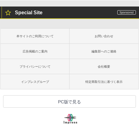
ClaudeCode いちばんやさしい 教科書:
￥27,980
非エンジニア 初心者 素人 でも安心 使い
方 マニュアル AI副業にもコンテンツ作成
Special Site
Robloxギフトカード - 2,000 Robux 【限
にもKindle出版にも！ 非エンジニアのた
定バーチャルアイテムを含む】 【オンラ
めのAIコーディング入門シリーズ
インゲームコード】 ロブロックス | オン
Amazon Kindle Paperwhite (16GB) 7イ
ラインコード版
ンチディスプレイ、色調調節ライト、12
￥99
週間持続バッテリー、広告なし、ブラッ
本サイトのご利用について
お問い合わせ
ク
￥3,200
￥22,980
AIイラスト表現辞典: 思い通りの絵を引き
広告掲載のご案内
編集部へのご連絡
出す プロンプトの言葉 AI画像生成シリー
Microsoft Office Home & Business 202
ズ (はぴーイラストLabo)
4(最新 永続版)|オンラインコード版|Wind
プライバシーについて
会社概要
ows11、10/mac対応|PC2台
Amazon Kindle Colorsoft | 16GBストレ
￥480
ージ、防水、7インチカラーディスプレ
イ、色調調節ライト、最大8週間持続バッ
￥39,582
インプレスグループ
特定商取引法に基づく表示
テリー、広告無し、ブラック (2025年発
売)
FM TOWNS ハイパー・カタログ: 本体ハ
ードウェア・市販ソフトウェアのパーフ
Windows版 | Minecraft (マインクラフ
￥31,980
PC版で見る
ェクトリストと最新エミュレータ紹介
ト): Java & Bedrock Edition | オンライ
ンコード版
￥1,600
New Amazon Kindle Scribe Colorsoft |
￥3,600
11インチカラーディスプレイ、64GBスト
レージ、ノート機能搭載、明るさ自動調
整、色調調節ライト、プレミアムペン付