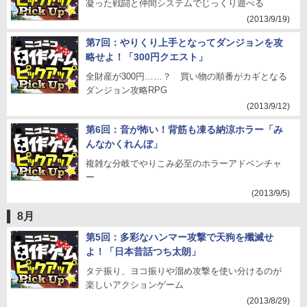
凝った戦闘と仲間システムでじっくり遊べる
(2013/9/19)
第7回：やりくり上手となってダンジョンを攻
略せよ！「300円クエスト」
全財産が300円……？ 買い物の順番がカギとなる
ダンジョン攻略RPG
(2013/9/12)
第6回：音が怖い！背筋も凍る納涼ホラー「み
んなかくれんぼ」
複雑な分岐でやりこみ必至のホラーアドベンチャ
ー
(2013/9/5)
8月
第5回：多彩なハンマー攻撃で天狗を殲滅せ
よ！「日本昔話つち太朗」
タテ振り、ヨコ振りや溜め攻撃を使い分けるのが
楽しいアクションゲーム
(2013/8/29)