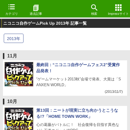
カテゴリ
過去記事
検索
Impressサイト
ニコニコ自作ゲームPick Up 2013年 記事一覧
2013
年
11月
最終回：“ニコニコ自作ゲームフェス2”受賞作
品発表！
“ゲームマーケット2013秋”会場で発表、大賞は「S
ANXEN WORLD」
(2013/11/7)
10月
第13回：ニートが現実に立ち向かうとこうな
る!?「HOME TOWN WORK」
心の葛藤がバトルに！ 社会復帰を目指す異色な