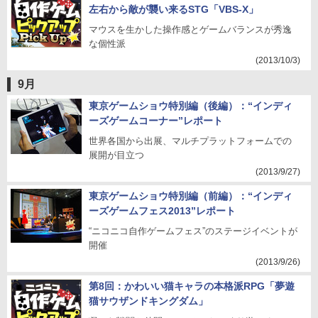
左右から敵が襲い来るSTG「VBS-X」
マウスを生かした操作感とゲームバランスが秀逸
な個性派
(2013/10/3)
9月
東京ゲームショウ特別編（後編）：“インディ
ーズゲームコーナー”レポート
世界各国から出展、マルチプラットフォームでの
展開が目立つ
(2013/9/27)
東京ゲームショウ特別編（前編）：“インディ
ーズゲームフェス2013”レポート
“ニコニコ自作ゲームフェス”のステージイベントが
開催
(2013/9/26)
第8回：かわいい猫キャラの本格派RPG「夢遊
猫サウザンドキングダム」