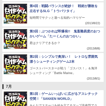
第4回：戦闘バランスが絶妙！ 戦術が勝敗を
左右するSLG「トウバツタイ」
短時間でサクッと遊べる知的ハマりゲー
(2013/8/22)
第3回：ぶつかれば即爆発!! 鬼畜難易度のおつ
かいゲーム「たーくんのおつかい」
君はクリアできるか？
(2013/8/8)
第2回：シンプルで奥深い！ レトロな雰囲気
漂うシューティングゲーム2本
ゴーストバースターが戦う「ゴスバス！」＆海洋
シューティング「Battle Marine」
(2013/8/1)
7月
第1回：ゲームいっぱいに広がるアスレチック
空間！「SANXEN WORLD」
みんなでステージを組み立てるマップ共有型アク