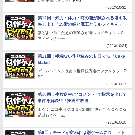
がら王道のドット絵RPG
(2013/10/31)
第12回：知力・体力・時の運が試される塔を攻
略せよ！「15階の姫と魔王とラルフィさん」
ほどよい歯ごたえの謎解きが待つコメディタッチ
アドベンチャー
(2013/10/24)
第11回：半端ない作り込みの甘口RPG「Cake
Make!」
ゲームバランス良好＆世界観秀逸のファンタジーR
PG
(2013/10/17)
第10回：生放送中に“コメント”で指示を出して
事件を解決!?「実況生放送」
まるで“ニコ生”そのままの画面で進行するゆるゆる
系謎解きゲーム
(2013/10/10)
第9回：モードが変われば別ゲームに!? 上下