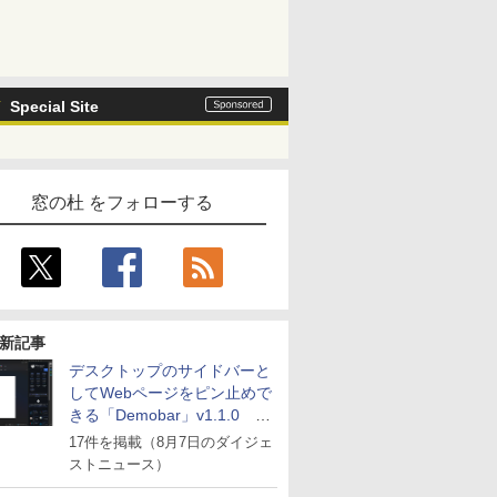
Special Site
窓の杜 をフォローする
新記事
デスクトップのサイドバーと
してWebページをピン止めで
きる「Demobar」v1.1.0 ほ
か
17件を掲載（8月7日のダイジェ
ストニュース）