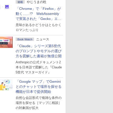
やじうまの杜
連載
「Chrome」で「Firefox」が
動く……!? WebAssembly
で実装された「Gecko」エン
ジン
意味があるかどうかはともかく
ロマンたっぷり
ニュース
Book Watch
「Claude」シリーズ第5世代
のプロンプトやモデルの選び
方を図解した書籍が無償公開
Anthropicの公式ドキュメント2
本を日本語で図解した『Claude
5世代 マスターガイド』
「Google マップ」でGemini
とのチャットで場所を探せる
機能が日本で提供開始
自然な会話形式で複雑な条件の
場所を探せる［マップに相談］
の対象国が拡大