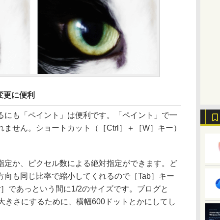
変更に便利
にも「ペイント」は便利です。「ペイント」で一
ません。ショートカット（［Ctrl］＋［W］キー）
定か、ピクセル数による絶対指定ができます。ど
方向も同じ比率で縮小してくれるので［Tab］キー
er］であっという間に1/2のサイズです。ブログと
大きさにするために、横幅600ドットとかにしてし