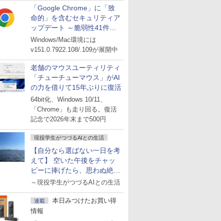
「Google Chrome」に「致
命的」を含むセキュリティア
ップデート ～脆弱性41件に
対処
Windows/Mac環境には
v151.0.7922.108/.109が展開中
老舗のマウスユーティリティ
「チューチューマウス」がAI
の力を借りて15年ぶりに復活
64bit化、Windows 10/11、
「Chrome」も走り回る。復活
記念で2026年末まで500円
現役学生がつづるAIとの生活
【自分なら選ばない一日を考
えて】 空いた午後をチャッ
ピーに捧げたら、思わぬ絶景
に出会った話
～現役学生がつづるAIとの生活
本日みつけたお買い得
連載
情報