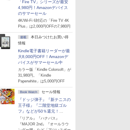
「Fire TV」シリーズが最安
4,980円！Amazonデバイス
のサマーセール
4K/Wi-Fi 6対応の「Fire TV 4K
Plus」は2,000円OFFの7,980円
本日みつけたお買い得
連載
情報
Kindle電子書籍リーダーが最
大8,000円OFF！Amazonデ
バイスがサマーセール中
カラー版「Kindle Colorsoft」が
31,980円。「Kindle
Paperwhite」は5,000円OFF
セール情報
Book Watch
『ドッジ弾子』『新テニスの
王子様』『二階堂地獄ゴル
フ』などが50％還元！
Amazonマンガ週末セール
『リアル』『ハナバス』
『MAJOR 2nd』『オールラウ
ンダー廻』など「アツいスポー