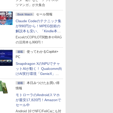
ツマンガ」が大集合
セール情報
Book Watch
Claude Codeのテクニック集
が990円から！MPEG技術の
解説本も安い、「Kindle本サ
マーセール」第2弾開始！
ExcelのCOPILOT関数本やRAG
の活用本も990円！
使ってわかるCopilot+
連載
PC
Snapdragon XのNPUでチャ
ットAIが動く！ Qualcomm向
けAI実行環境「GenieX」を
試してみた
本日みつけたお買い得
連載
情報
モトローラのAndroidスマホ
が最安17,820円！Amazonで
セール中
Android 16でNFC/FeliCaにも対