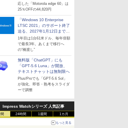
応した「Motorola edge 60」は
25％OFFの44,820円
「Windows 10 Enterprise
LTSC 2021」のサポート終了
迫る、2027年1月12日まで
～ESUは9月1日から販売
1年目は1台61米ドル、毎年倍額
で最長3年。あくまで移行へ
の“橋渡し”
無料版「ChatGPT」にも
「GPT-5.6 Luna」が開放、
テキストチャットは無制限へ
Plus/Proでも「GPT-5.6 Sol」
が強化、即答・熟考をスライダ
ーで調整
Impress Watchシリーズ 人気記事
時間
24時間
1週間
1カ月
もっと見る