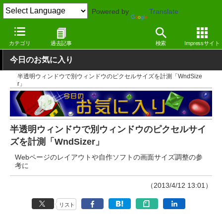
Powered by
Translate
窓の杜
システム・ファイル
デスクトップ
Windows
カテゴリ
過去記事
検索
Impressサイト
今日のお気に入り
半透明ウィンドウで別ウィンドウのピクセルサイズを計測「WndSize
r」
半透明ウィンドウで別ウィンドウのピクセルサイ
ズを計測「WndSizer」
Webページのレイアウトや自作ソフトの画面サイズ調整の参
考に
（2013/4/12 13:01）
リスト