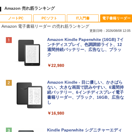
Amazon 売れ筋ランキング
ノートPC
PCソフト
IT入門書
電子書籍リーダー
Amazon 電子書籍リーダー の売れ筋ランキング
更新日時：2026/08/08 12:05
Apple 2026 MacBook Neo A18 Proチッ
Robloxギフトカード - 800 Robux 【限
生成AIパスポート公式テキスト 第４版
Amazon Kindle Paperwhite (16GB) 7イ
プ搭載13インチノートブック：AIとAppl
定バーチャルアイテムを含む】 【オンラ
ンチディスプレイ、色調調節ライト、12
e Intelligenceのために設計、Liquid Ret
インゲームコード】 ロブロックス | オン
週間持続バッテリー、広告なし、ブラッ
￥1,766
inaディスプレイ、8GBユニファイドメモ
ラインコード版
ク
リ、256GB SSDストレージ、1080p Fac
eTime HDカメラ - インディゴ
￥1,300
￥22,980
￥119,800
AIイラスト表現辞典: 思い通りの絵を引き
出す プロンプトの言葉 AI画像生成シリー
Robloxギフトカード - 1000 Robux 【限
Amazon Kindle - 目に優しい、かさばら
ズ (はぴーイラストLabo)
定バーチャルアイテムを含む】 【オンラ
ない、大きな画面で読みやすい、6週間持
tomtoc 360°保護 15.6 16インチ パソコ
インゲームコード】 ロブロックス |オン
続バッテリー、6インチディスプレイ電子
ンケース Dell NEC Lavie ASUS HP dyna
ラインコード版
書籍リーダー、ブラック、16GB、広告な
￥480
book Lenovo対応
し
￥1,600
￥2,952
￥16,980
ClaudeCode いちばんやさしい 教科書:
非エンジニア 初心者 素人 でも安心 使い
方 マニュアル AI副業にもコンテンツ作成
Microsoft Office Home & Business 202
にもKindle出版にも！ 非エンジニアのた
Apple 2026 MacBook Air M5チップ搭載
4(最新 永続版)|オンラインコード版|Wind
Kindle Paperwhite シグニチャーエディ