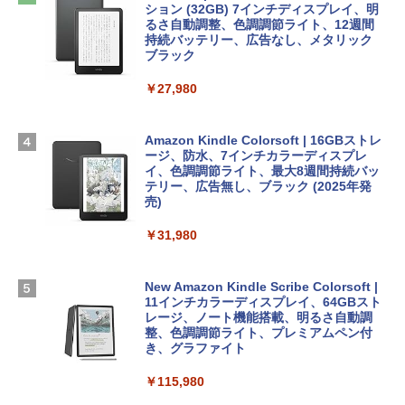
めのAIコーディング入門シリーズ
13インチノートブック：AIとApple Intell
ows11、10/mac対応|PC2台
ション (32GB) 7インチディスプレイ、明
igence、13.6インチLiquid Retinaディ
るさ自動調整、色調調節ライト、12週間
スプレイ、16GBユニファイドメモリ、1
持続バッテリー、広告なし、メタリック
￥99
￥39,582
TB SSDストレージ、12MPセンターフレ
ブラック
ームカメラ、日本語キーボード、Touch I
D - シルバー
￥27,980
1冊ですべて身につくHTML & CSSとWe
Robloxギフトカード - 2,000 Robux 【限
bデザイン入門講座［第2版］
定バーチャルアイテムを含む】 【オンラ
￥261,414
インゲームコード】 ロブロックス | オン
ラインコード版
Amazon Kindle Colorsoft | 16GBストレ
￥1,292
ージ、防水、7インチカラーディスプレ
【Amazon.co.jp限定】 HP ノートパソコ
イ、色調調節ライト、最大8週間持続バッ
￥3,200
ン 15-fd 15.6インチ 16GBメモリ 512GB
テリー、広告無し、ブラック (2025年発
SSD インテル Core 5
売)
FM TOWNS ハイパー・カタログ: 本体ハ
ードウェア・市販ソフトウェアのパーフ
Windows版 | Minecraft (マインクラフ
￥129,800
￥31,980
ェクトリストと最新エミュレータ紹介
ト): Java & Bedrock Edition | オンライ
ンコード版
￥1,600
FMV ノートパソコン WE1-K3 (MS 365 P
New Amazon Kindle Scribe Colorsoft |
￥3,600
ersonal/Copilotキー搭載/Win 11/15.6型/
11インチカラーディスプレイ、64GBスト
Core i5/16GB/SSD 512GB/ホワイト) FM
レージ、ノート機能搭載、明るさ自動調
VWK3E15W_AZ
整、色調調節ライト、プレミアムペン付
き、グラファイト
￥139,880
￥115,980