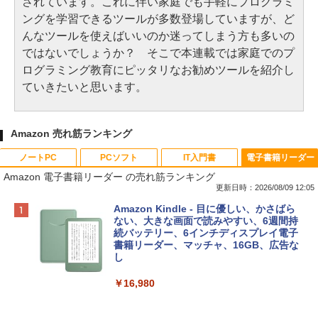
されています。これに伴い家庭でも手軽にプログラミ
ングを学習できるツールが多数登場していますが、ど
んなツールを使えばいいのか迷ってしまう方も多いの
ではないでしょうか？ そこで本連載では家庭でのプ
ログラミング教育にピッタリなお勧めツールを紹介し
ていきたいと思います。
Amazon 売れ筋ランキング
ノートPC
PCソフト
IT入門書
電子書籍リーダー
Amazon 電子書籍リーダー の売れ筋ランキング
更新日時：2026/08/09 12:05
Apple 2026 MacBook Neo A18 Proチッ
Robloxギフトカード - 800 Robux 【限
生成AIパスポート公式テキスト 第４版
Amazon Kindle - 目に優しい、かさばら
プ搭載13インチノートブック：AIとAppl
定バーチャルアイテムを含む】 【オンラ
ない、大きな画面で読みやすい、6週間持
e Intelligenceのために設計、Liquid Ret
インゲームコード】 ロブロックス | オン
続バッテリー、6インチディスプレイ電子
￥1,766
inaディスプレイ、8GBユニファイドメモ
ラインコード版
書籍リーダー、マッチャ、16GB、広告な
リ、256GB SSDストレージ、1080p Fac
し
eTime HDカメラ - インディゴ
￥1,300
￥16,980
￥119,800
1冊ですべて身につくHTML & CSSとWe
bデザイン入門講座［第2版］
Robloxギフトカード - 1000 Robux 【限