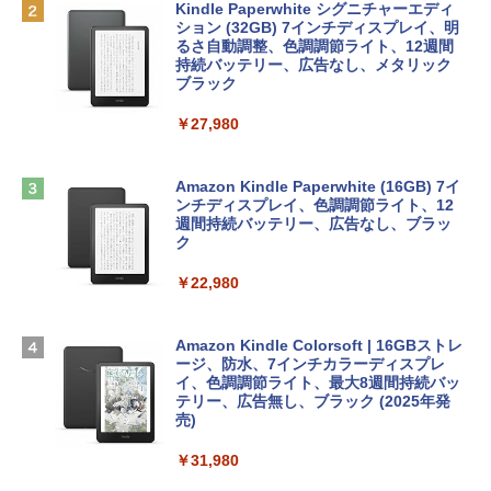
定バーチャルアイテムを含む】 【オンラ
Kindle Paperwhite シグニチャーエディ
tomtoc 360°保護 15.6 16インチ パソコ
インゲームコード】 ロブロックス |オン
ション (32GB) 7インチディスプレイ、明
￥1,292
ンケース Dell NEC Lavie ASUS HP dyna
ラインコード版
るさ自動調整、色調調節ライト、12週間
book Lenovo対応
持続バッテリー、広告なし、メタリック
ブラック
￥1,600
￥2,952
ClaudeCode いちばんやさしい 教科書:
￥27,980
非エンジニア 初心者 素人 でも安心 使い
方 マニュアル AI副業にもコンテンツ作成
Robloxギフトカード - 2,000 Robux 【限
にもKindle出版にも！ 非エンジニアのた
Apple 2026 MacBook Air M5チップ搭載
定バーチャルアイテムを含む】 【オンラ
めのAIコーディング入門シリーズ
13インチノートブック：AIとApple Intell
インゲームコード】 ロブロックス | オン
Amazon Kindle Paperwhite (16GB) 7イ
igence、13.6インチLiquid Retinaディ
ラインコード版
ンチディスプレイ、色調調節ライト、12
￥99
スプレイ、16GBユニファイドメモリ、1
週間持続バッテリー、広告なし、ブラッ
TB SSDストレージ、12MPセンターフレ
ク
￥3,200
ームカメラ、日本語キーボード、Touch I
D - ミッドナイト
￥22,980
AIイラスト表現辞典: 思い通りの絵を引き
出す プロンプトの言葉 AI画像生成シリー
Microsoft Office Home & Business 202
￥278,800
ズ (はぴーイラストLabo)
4(最新 永続版)|オンラインコード版|Wind
ows11、10/mac対応|PC2台
Amazon Kindle Colorsoft | 16GBストレ
￥480
ージ、防水、7インチカラーディスプレ
【Amazon.co.jp限定】 HP ノートパソコ
イ、色調調節ライト、最大8週間持続バッ
￥39,582
ン 15-fd 15.6インチ 16GBメモリ 512GB
テリー、広告無し、ブラック (2025年発
SSD インテル Core 5
売)
FM TOWNS ハイパー・カタログ: 本体ハ
ードウェア・市販ソフトウェアのパーフ
Windows版 | Minecraft (マインクラフ
￥129,800
￥31,980
ェクトリストと最新エミュレータ紹介
ト): Java & Bedrock Edition | オンライ
ンコード版