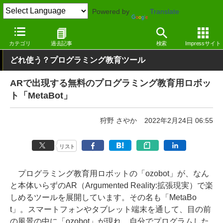
Powered by
Translate
窓の杜
ライフ
学習・勉強
その他
カテゴリ
過去記事
検索
Impressサイト
どれ使う？プログラミング教育ツール
ARで出現する無料のプログラミング教育用ロボッ
ト「MetaBot」
狩野 さやか
2022年2月24日 06:55
リスト
プログラミング教育用ロボットの「ozobot」が、なん
と本体いらずのAR（Argumented Reality:拡張現実）で楽
しめるツールを展開しています。その名も「MetaBo
t」。スマートフォンやタブレット端末を通して、目の前
の風景の中に「ozobot」が現れ、自分でプログラムした