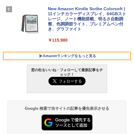
￥1,600
FMV ノートパソコン WE1-K3 (MS 365 P
New Amazon Kindle Scribe Colorsoft |
￥3,600
ersonal/Copilotキー搭載/Win 11/15.6型/
11インチカラーディスプレイ、64GBスト
Core i5/16GB/SSD 512GB/ホワイト) FM
レージ、ノート機能搭載、明るさ自動調
VWK3E15W_AZ
整、色調調節ライト、プレミアムペン付
き、グラファイト
￥139,880
￥115,980
Amazonランキングをもっと見る
窓の杜をいいね・フォローして最新記事をチ
ェック！
Google 検索で当サイトの記事を優先表示させる