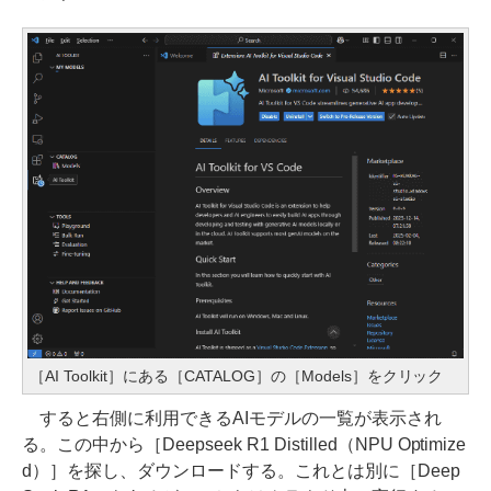
［AI Toolkit］にある［CATALOG］の［Models］をクリック
すると右側に利用できるAIモデルの一覧が表示され
る。この中から［Deepseek R1 Distilled（NPU Optimize
d）］を探し、ダウンロードする。これとは別に［Deep