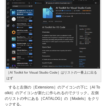
［AI Toolkit for Visual Studio Code］はリストの一番上に出る
はず
すると左側の［Extensions］のアイコンの下に［AI To
olkit］のアイコンが新たに作られるのでクリック。左側
のリストの中にある［CATALOG］の［Models］をクリ
ックする。