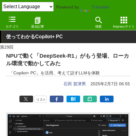
Powered by
Translate
窓の杜
生成AI
文章生成
カテゴリ
過去記事
検索
Impressサイト
使ってわかるCopilot+ PC
第29回
NPUで動く「DeepSeek-R1」がもう登場、ローカ
ル環境で動かしてみた
「Copilot+ PC」を活用、考えて話すLLMを体験
石田 賀津男
2025年2月7日 06:55
リスト