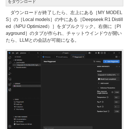
をダウンロード
ダウンロードが終了したら、左上にある［MY MODEL
S］の［Local models］の中にある［Deepseek R1 Distill
ed（NPU Optimized）］をダブルクリック。右側に［Pl
ayground］のタブが作られ、チャットウインドウが開い
たら、LLMとの会話が可能になる。