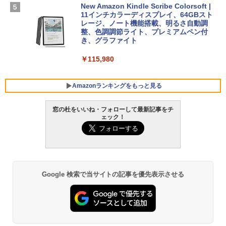
New Amazon Kindle Scribe Colorsoft |
￥3,600
FMV ノートパソコン WE1-K3 (MS 365 P
11インチカラーディスプレイ、64GBスト
ersonal/Copilotキー搭載/Win 11/15.6型/
レージ、ノート機能搭載、明るさ自動調
Core i5/16GB/SSD 512GB/ホワイト) FM
整、色調調節ライト、プレミアムペン付
VWK3E15W_AZ
き、グラファイト
￥139,880
￥115,980
Amazonランキングをもっと見る
窓の杜をいいね・フォローして最新記事をチ
ェック！
Google 検索で当サイトの記事を優先表示させる