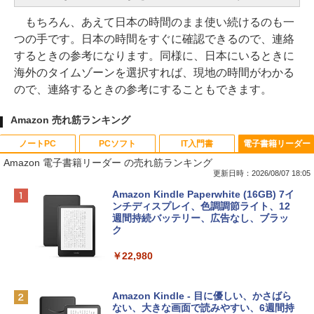
もちろん、あえて日本の時間のまま使い続けるのも一
つの手です。日本の時間をすぐに確認できるので、連絡
するときの参考になります。同様に、日本にいるときに
海外のタイムゾーンを選択すれば、現地の時間がわかる
ので、連絡するときの参考にすることもできます。
Amazon 売れ筋ランキング
ノートPC
PCソフト
IT入門書
電子書籍リーダー
Amazon 電子書籍リーダー の売れ筋ランキング
更新日時：2026/08/07 18:05
Apple 2026 MacBook Neo A18 Proチッ
Robloxギフトカード - 800 Robux 【限
生成AIパスポート公式テキスト 第４版
Amazon Kindle Paperwhite (16GB) 7イ
プ搭載13インチノートブック：AIとAppl
定バーチャルアイテムを含む】 【オンラ
ンチディスプレイ、色調調節ライト、12
e Intelligence、Liquid Retinaディスプ
インゲームコード】 ロブロックス | オン
週間持続バッテリー、広告なし、ブラッ
￥1,766
レイ、8GBメモリ、512GB SSD、1080p
ラインコード版
ク
FaceTime HDカメラ、Touch ID - インデ
ィゴ + 3年延長 AppleCare+ for 13インチ
￥1,300
￥22,980
MacBook Neo(A18 Pro)|ダウンロード版
AIイラスト表現辞典: 思い通りの絵を引き
￥162,598
出す プロンプトの言葉 AI画像生成シリー
Microsoft Office Home & Business 202
Amazon Kindle - 目に優しい、かさばら
ズ (はぴーイラストLabo)
4(最新 永続版)|オンラインコード版|Wind
ない、大きな画面で読みやすい、6週間持