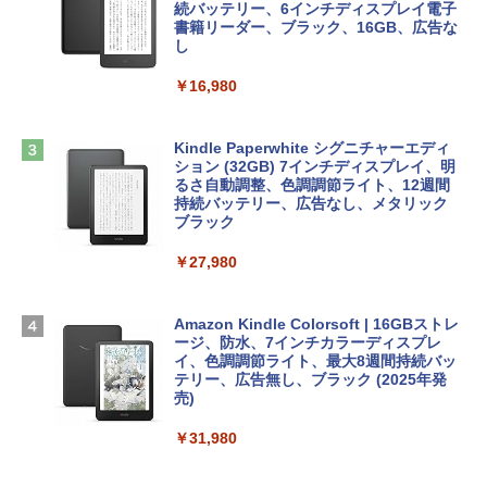
ows11、10/mac対応|PC2台
続バッテリー、6インチディスプレイ電子
tomtoc 360°保護 15.6 16インチ パソコ
書籍リーダー、ブラック、16GB、広告な
￥480
ンケース Dell NEC Lavie ASUS HP dyna
し
￥39,582
book Lenovo対応
￥16,980
ClaudeCode いちばんやさしい 教科書:
￥2,952
非エンジニア 初心者 素人 でも安心 使い
Robloxギフトカード - 2,000 Robux 【限
方 マニュアル AI副業にもコンテンツ作成
定バーチャルアイテムを含む】 【オンラ
にもKindle出版にも！ 非エンジニアのた
インゲームコード】 ロブロックス | オン
Kindle Paperwhite シグニチャーエディ
めのAIコーディング入門シリーズ
Apple 2026 MacBook Air M5チップ搭載
ラインコード版
ション (32GB) 7インチディスプレイ、明
13インチノートブック：AIとApple Intell
るさ自動調整、色調調節ライト、12週間
igence、13.6インチLiquid Retinaディ
持続バッテリー、広告なし、メタリック
￥99
￥3,200
スプレイ、16GBユニファイドメモリ、1
ブラック
TB SSDストレージ、12MPセンターフレ
ームカメラ、日本語キーボード、Touch I
￥27,980
1冊ですべて身につくHTML & CSSとWe
Robloxギフトカード - 1000 Robux 【限
D - シルバー
bデザイン入門講座［第2版］
定バーチャルアイテムを含む】 【オンラ
インゲームコード】 ロブロックス |オン
￥261,414
ラインコード版
Amazon Kindle Colorsoft | 16GBストレ
￥1,292
ージ、防水、7インチカラーディスプレ
イ、色調調節ライト、最大8週間持続バッ
￥1,600
【Amazon.co.jp限定】 HP ノートパソコ
テリー、広告無し、ブラック (2025年発
ン 15-fd 15.6インチ 16GBメモリ 512GB
売)
FM TOWNS ハイパー・カタログ: 本体ハ
SSD インテル Core 5
ードウェア・市販ソフトウェアのパーフ
Windows版 | Minecraft (マインクラフ
￥31,980
ェクトリストと最新エミュレータ紹介
ト): Java & Bedrock Edition | オンライ
￥129,800
ンコード版
￥1,600