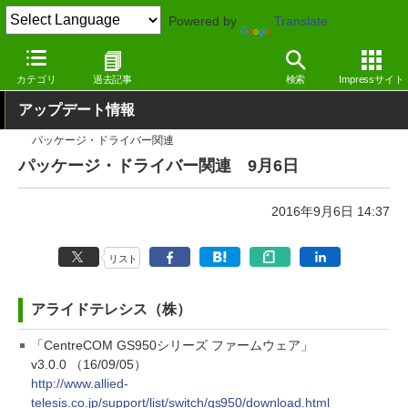
Powered by
Translate
窓の杜
その他の話題
トピック
アップデート
カテゴリ
過去記事
検索
Impressサイト
アップデート情報
パッケージ・ドライバー関連
パッケージ・ドライバー関連 9月6日
2016年9月6日 14:37
リスト
アライドテレシス（株）
「CentreCOM GS950シリーズ ファームウェア」
v3.0.0 （16/09/05）
http://www.allied-
telesis.co.jp/support/list/switch/gs950/download.html