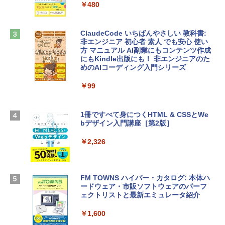
tomtoc 360°保護 15.6 16インチ パソコ
￥480
ンケース Dell NEC Lavie ASUS HP dyna
￥39,582
book Lenovo対応
ClaudeCode いちばんやさしい 教科書:
￥2,952
非エンジニア 初心者 素人 でも安心 使い
Robloxギフトカード - 2,000 Robux 【限
方 マニュアル AI副業にもコンテンツ作成
定バーチャルアイテムを含む】 【オンラ
にもKindle出版にも！ 非エンジニアのた
インゲームコード】 ロブロックス | オン
めのAIコーディング入門シリーズ
Apple 2026 MacBook Air M5チップ搭載
ラインコード版
13インチノートブック：AIとApple Intell
igence、13.6インチLiquid Retinaディ
￥99
￥3,200
スプレイ、24GBユニファイドメモリ、1
TB SSD、12MPセンターフレームカメ
ラ、Touch ID - ミッドナイト + 3年延長
1冊ですべて身につくHTML & CSSとWe
Robloxギフトカード - 1000 Robux 【限
AppleCare+ for 13インチMacBook Air
bデザイン入門講座［第2版］
定バーチャルアイテムを含む】 【オンラ
(M5)|ダウンロード版
インゲームコード】 ロブロックス |オン
ラインコード版
￥2,326
￥347,600
￥1,600
【Amazon.co.jp限定】 HP ノートパソコ
FM TOWNS ハイパー・カタログ: 本体ハ
ン 15-fd 15.6インチ 16GBメモリ 512GB
ードウェア・市販ソフトウェアのパーフ
Windows版 | Minecraft (マインクラフ
SSD インテル Core 5
ェクトリストと最新エミュレータ紹介
ト): Java & Bedrock Edition | オンライ
ンコード版
￥129,800
￥1,600
￥3,600