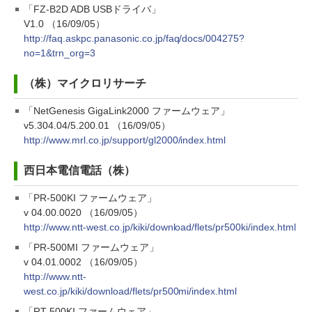
「FZ-B2D ADB USBドライバ」
V1.0 （16/09/05）
http://faq.askpc.panasonic.co.jp/faq/docs/004275?
no=1&trn_org=3
（株）マイクロリサーチ
「NetGenesis GigaLink2000 ファームウェア」
v5.304.04/5.200.01 （16/09/05）
http://www.mrl.co.jp/support/gl2000/index.html
西日本電信電話（株）
「PR-500KI ファームウェア」
v 04.00.0020 （16/09/05）
http://www.ntt-west.co.jp/kiki/download/flets/pr500ki/index.html
「PR-500MI ファームウェア」
v 04.01.0002 （16/09/05）
http://www.ntt-
west.co.jp/kiki/download/flets/pr500mi/index.html
「RT-500KI ファームウェア」