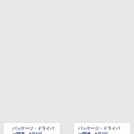
るさ自動調整、色調調節ライト、12週間
持続バッテリー、広告なし、メタリック
ブラック
￥32,980
Amazon Kindle Colorsoft | 16GBストレ
ージ、防水、7インチカラーディスプレ
イ、色調調節ライト、最大8週間持続バッ
テリー、広告無し、ブラック (2025年発
売)
￥39,980
New Amazon Kindle Scribe Colorsoft |
11インチカラーディスプレイ、64GBスト
レージ、ノート機能搭載、明るさ自動調
整、色調調節ライト、プレミアムペン付
き、グラファイト
￥115,980
パッケージ・ドライバ
パッケージ・ドライバ