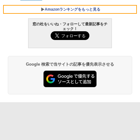
FMV ノートパソコン WE1-K3 (MS 365 P
Amazonランキングをもっと見る
ersonal/Copilotキー搭載/Win 11/15.6型/
Core i5/16GB/SSD 512GB/ホワイト) FM
窓の杜をいいね・フォローして最新記事をチ
VWK3E15W_AZ
ェック！
Amazon Kindle Paperwhite (16GB) 7イ
￥123,400
ンチディスプレイ、色調調節ライト、12
週間持続バッテリー、広告なし、ブラッ
ク
￥27,980
Google 検索で当サイトの記事を優先表示させる
Amazon Kindle - 目に優しい、かさばら
ない、大きな画面で読みやすい、6週間持
続バッテリー、6インチディスプレイ電子
書籍リーダー、ブラック、16GB、広告な
し
￥19,980
Kindle Paperwhite シグニチャーエディ
ション (32GB) 7インチディスプレイ、明