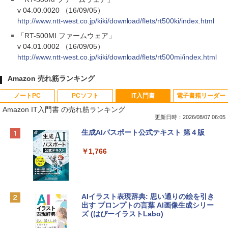
v 04.00.0020 （16/09/05）
http://www.ntt-west.co.jp/kiki/download/flets/rt500ki/index.html
「RT-500MI ファームウェア」
v 04.01.0002 （16/09/05）
http://www.ntt-west.co.jp/kiki/download/flets/rt500mi/index.html
Amazon 売れ筋ランキング
ノートPC
PCソフト
IT入門書
電子書籍リーダー
Amazon IT入門書 の売れ筋ランキング
更新日時：2026/08/07 06:05
Apple 2026 MacBook Neo A18 Proチッ
Robloxギフトカード - 800 Robux 【限
生成AIパスポート公式テキスト 第４版
プ搭載13インチノートブック：AIとAppl
定バーチャルアイテムを含む】 【オンラ
e Intelligence、Liquid Retinaディスプ
インゲームコード】 ロブロックス | オン
￥1,766
レイ、8GBメモリ、512GB SSD、1080p
ラインコード版
FaceTime HDカメラ、Touch ID - インデ
ィゴ + 3年延長 AppleCare+ for 13インチ
￥1,300
MacBook Neo(A18 Pro)|ダウンロード版
AIイラスト表現辞典: 思い通りの絵を引き
￥162,598
出す プロンプトの言葉 AI画像生成シリー
Microsoft Office Home & Business 202
ズ (はぴーイラストLabo)
4(最新 永続版)|オンラインコード版|Wind
ows11、10/mac対応|PC2台