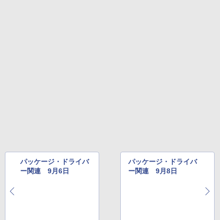
Amazon Kindle Colorsoft | 16GBストレ
￥2,326
ージ、防水、7インチカラーディスプレ
イ、色調調節ライト、最大8週間持続バッ
テリー、広告無し、ブラック (2025年発
売)
FM TOWNS ハイパー・カタログ: 本体ハ
ードウェア・市販ソフトウェアのパーフ
￥31,980
ェクトリストと最新エミュレータ紹介
￥1,600
New Amazon Kindle Scribe Colorsoft |
11インチカラーディスプレイ、64GBスト
レージ、ノート機能搭載、明るさ自動調
整、色調調節ライト、プレミアムペン付
き、グラファイト
￥115,980
パッケージ・ドライバ
パッケージ・ドライバ
ー関連 9月6日
ー関連 9月8日