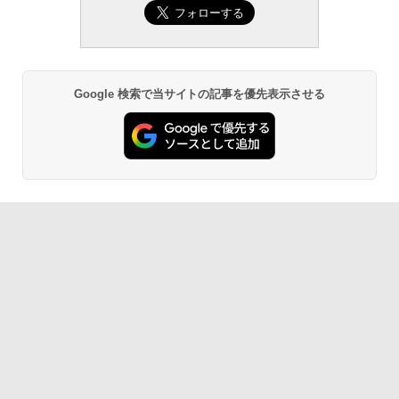
生成AIパスポート公式テキスト 第４版
Amazon Kindle Paperwhite (16GB) 7イ
ンチディスプレイ、色調調節ライト、12
週間持続バッテリー、広告なし、ブラッ
￥1,766
ク
￥22,980
Google 検索で当サイトの記事を優先表示させる
AIイラスト表現辞典: 思い通りの絵を引き
出す プロンプトの言葉 AI画像生成シリー
Amazon Kindle - 目に優しい、かさばら
ズ (はぴーイラストLabo)
ない、大きな画面で読みやすい、6週間持
続バッテリー、6インチディスプレイ電子
書籍リーダー、ブラック、16GB、広告な
￥480
し
￥16,980
ClaudeCode いちばんやさしい 教科書:
非エンジニア 初心者 素人 でも安心 使い
方 マニュアル AI副業にもコンテンツ作成
にもKindle出版にも！ 非エンジニアのた
Kindle Paperwhite シグニチャーエディ
めのAIコーディング入門シリーズ
ション (32GB) 7インチディスプレイ、明
るさ自動調整、色調調節ライト、12週間
持続バッテリー、広告なし、メタリック
￥99
ブラック
￥27,980
1冊ですべて身につくHTML & CSSとWe
bデザイン入門講座［第2版］