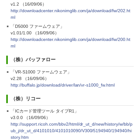
v1.2 （16/09/06）
http://downloadcenter.nikonimglib.com/ja/download/fw/202.ht
ml
「D5000 ファームウェア」
v1.01/1.00 （16/09/06）
http://downloadcenter.nikonimglib.com/ja/download/fw/200.ht
ml
（株）バッファロー
「VR-S1000 ファームウェア」
v2.28 （16/09/06）
http://buffalo.jp/download/driver/lan/vr-s1000_fw.html
（株）リコー
「ICカード管理ツール タイプR1」
v3.0.0 （16/09/06）
http://support.ricoh.com/bbv2/html/dr_ut_d/new/history/w/bb/p
ub_j/dr_ut_d/4101010/4101010090/V300/5194940/194940/hi
story.htm