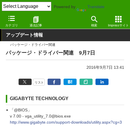
Powered by
Translate
窓の杜
その他の話題
トピック
アップデート
カテゴリ
過去記事
検索
Impressサイト
アップデート情報
パッケージ・ドライバー関連
パッケージ・ドライバー関連 9月7日
2016年9月7日 13:41
リスト
GIGABYTE TECHNOLOGY
「@BIOS」
v 7.00 - vga_utility_7.0@bios.exe
http://www.gigabyte.com/support-downloads/utility.aspx?cg=3