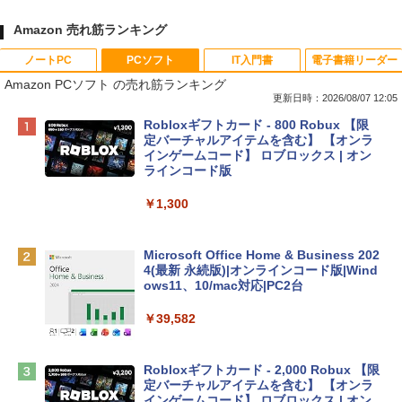
Amazon 売れ筋ランキング
ノートPC
PCソフト
IT入門書
電子書籍リーダー
Amazon PCソフト の売れ筋ランキング
更新日時：2026/08/07 12:05
Apple 2026 MacBook Neo A18 Proチッ
Robloxギフトカード - 800 Robux 【限
プ搭載13インチノートブック：AIとAppl
定バーチャルアイテムを含む】 【オンラ
e Intelligence、Liquid Retinaディスプ
インゲームコード】 ロブロックス | オン
レイ、8GBメモリ、512GB SSD、1080p
ラインコード版
FaceTime HDカメラ、Touch ID - インデ
ィゴ + 3年延長 AppleCare+ for 13インチ
￥1,300
MacBook Neo(A18 Pro)|ダウンロード版
￥162,598
Microsoft Office Home & Business 202
4(最新 永続版)|オンラインコード版|Wind
ows11、10/mac対応|PC2台
tomtoc 360°保護 15.6 16インチ パソコ
ンケース Dell NEC Lavie ASUS HP dyna
￥39,582
book Lenovo対応
￥2,952
Robloxギフトカード - 2,000 Robux 【限
定バーチャルアイテムを含む】 【オンラ
インゲームコード】 ロブロックス | オン