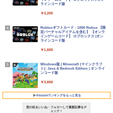
Apple 2026 MacBook Air M5チップ搭載
ラインコード版
13インチノートブック：AIとApple Intell
igence、13.6インチLiquid Retinaディ
￥3,200
スプレイ、24GBユニファイドメモリ、1
TB SSDストレージ、12MPセンターフレ
ームカメラ、日本語キーボード、Touch I
Robloxギフトカード - 1000 Robux 【限
D - ミッドナイト
定バーチャルアイテムを含む】 【オンラ
インゲームコード】 ロブロックス |オン
￥298,901
ラインコード版
￥1,600
【Amazon.co.jp限定】 HP ノートパソコ
ン 15-fd 15.6インチ 16GBメモリ 512GB
SSD インテル Core 5
Windows版 | Minecraft (マインクラフ
ト): Java & Bedrock Edition | オンライ
￥129,800
ンコード版
￥3,600
FMV ノートパソコン WE1-K3 (MS 365 P
ersonal/Copilotキー搭載/Win 11/15.6型/
Core i5/16GB/SSD 512GB/ホワイト) FM
Amazonランキングをもっと見る
VWK3E15W_AZ
窓の杜をいいね・フォローして最新記事をチ
￥139,880
ェック！