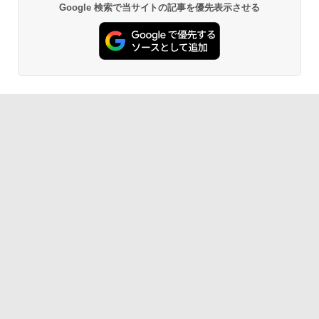
Google 検索で当サイトの記事を優先表示させる
￥-
1冊ですべて身につくHTML & CSSとWe
bデザイン入門講座［第2版］
Amazon Kindle Paperwhite (16GB) 7イ
ンチディスプレイ、色調調節ライト、12
￥1,292
週間持続バッテリー、広告なし、ブラッ
ク
￥-
ClaudeCode いちばんやさしい 教科書:
非エンジニア 初心者 素人 でも安心 使い
方 マニュアル AI副業にもコンテンツ作成
にもKindle出版にも！ 非エンジニアのた
Amazon Kindle Colorsoft | 16GBストレ
めのAIコーディング入門シリーズ
ージ、防水、7インチカラーディスプレ
イ、色調調節ライト、最大8週間持続バッ
￥99
テリー、広告無し、ブラック (2025年発
売)
￥31,980
AIイラスト表現辞典: 思い通りの絵を引き
出す プロンプトの言葉 AI画像生成シリー
ズ (はぴーイラストLabo)
New Amazon Kindle Scribe Colorsoft |
￥480
11インチカラーディスプレイ、64GBスト
レージ、ノート機能搭載、明るさ自動調
整、色調調節ライト、プレミアムペン付