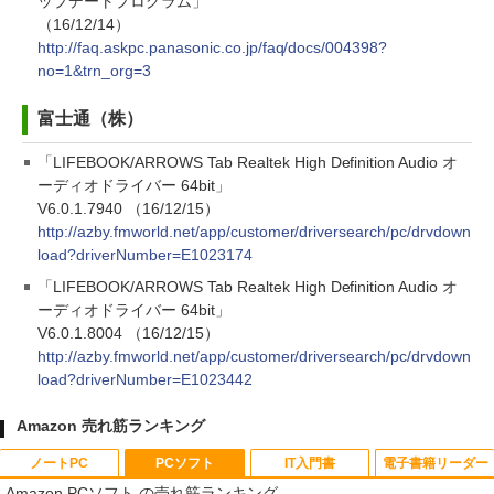
ップデートプログラム」
（16/12/14）
http://faq.askpc.panasonic.co.jp/faq/docs/004398?
no=1&trn_org=3
富士通（株）
「LIFEBOOK/ARROWS Tab Realtek High Definition Audio オ
ーディオドライバー 64bit」
V6.0.1.7940 （16/12/15）
http://azby.fmworld.net/app/customer/driversearch/pc/drvdown
load?driverNumber=E1023174
「LIFEBOOK/ARROWS Tab Realtek High Definition Audio オ
ーディオドライバー 64bit」
V6.0.1.8004 （16/12/15）
http://azby.fmworld.net/app/customer/driversearch/pc/drvdown
load?driverNumber=E1023442
Amazon 売れ筋ランキング
ノートPC
PCソフト
IT入門書
電子書籍リーダー
Amazon PCソフト の売れ筋ランキング