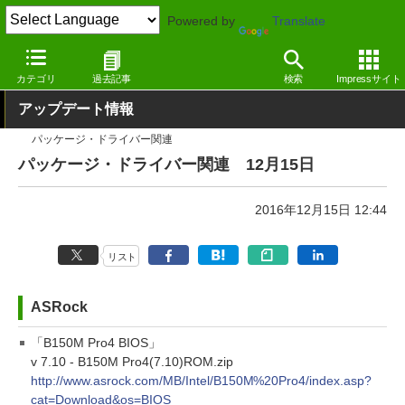
Powered by
Translate
窓の杜
その他の話題
トピック
アップデート
カテゴリ
過去記事
検索
Impressサイト
アップデート情報
パッケージ・ドライバー関連
パッケージ・ドライバー関連 12月15日
2016年12月15日 12:44
リスト
ASRock
「B150M Pro4 BIOS」
v 7.10 - B150M Pro4(7.10)ROM.zip
http://www.asrock.com/MB/Intel/B150M%20Pro4/index.asp?
cat=Download&os=BIOS