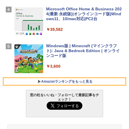
Apple 2026 MacBook Air M5チップ搭載
Microsoft Office Home & Business 202
13インチノートブック：AIとApple Intell
4(最新 永続版)|オンラインコード版|Wind
igence、13.6インチLiquid Retinaディ
ows11、10/mac対応|PC2台
スプレイ、16GBユニファイドメモリ、51
2GB SSDストレージ、12MPセンターフ
￥39,582
レームカメラ、日本語キーボード、Touc
h ID - ミッドナイト
Windows版 | Minecraft (マインクラフ
￥217,556
ト): Java & Bedrock Edition | オンライ
ンコード版
【Amazon.co.jp限定】ASUS ノートパソ
￥3,600
コン Vivobook 15 M1502NAQ 15.6イン
チ AMD Ryzen 7 170 メモリ16GB SSD 5
12GB Microsoft 365 Personal (24か月
Amazonランキングをもっと見る
版) 搭載 Windows 11 重量1.7kg Wi-Fi 6
E クワイエットブルー M1502NAQ-R716
5BUWS
窓の杜をいいね・フォローして最新記事をチ
ェック！
￥139,800
生成AIパスポート公式テキスト 第４版
Kindle Paperwhite シグニチャーエディ
ション (32GB) 7インチディスプレイ、明
るさ自動調整、色調調節ライト、12週間
￥1,766
持続バッテリー、広告なし、メタリック
ブラック