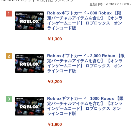
更新日時：2026/08/11 00:05
Apple 2026 MacBook Neo A18 Proチッ
Robloxギフトカード - 800 Robux 【限
プ搭載13インチノートブック：AIとAppl
定バーチャルアイテムを含む】 【オンラ
e Intelligenceのために設計、Liquid Ret
インゲームコード】 ロブロックス | オン
inaディスプレイ、8GBユニファイドメモ
ラインコード版
リ、512GB SSDストレージ、1080p Fac
eTime HDカメラ、Touch ID - シトラス
￥1,300
￥137,800
Robloxギフトカード - 2,000 Robux 【限
定バーチャルアイテムを含む】 【オンラ
tomtoc 360°保護 15.6 16インチ パソコ
インゲームコード】 ロブロックス | オン
ンケース Dell NEC Lavie ASUS HP dyna
ラインコード版
book Lenovo対応
￥3,200
￥2,952
Robloxギフトカード - 1000 Robux 【限
HP ノートパソコン 15-fd 15.6インチ 16
定バーチャルアイテムを含む】 【オンラ
GBメモリ 512GB SSD インテル Core 5
インゲームコード】 ロブロックス |オン
ラインコード版
￥140,131
￥1,600