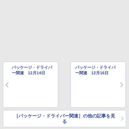
き、グラファイト
FM TOWNS ハイパー・カタログ: 本体ハ
ードウェア・市販ソフトウェアのパーフ
￥115,980
ェクトリストと最新エミュレータ紹介
￥1,600
XTEINK X3 電子書籍リーダー 3.7インチ
E-Ink搭載 58g軽量 カードサイズ 16GB内
蔵 SD対応 ミストレグレー
￥12,900
パッケージ・ドライバ
パッケージ・ドライバ
ー関連 12月14日
ー関連 12月16日
［パッケージ・ドライバー関連］の他の記事を見
る