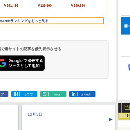
ートブック：AIと
チ 16GBメモリ
搭載/Win 11/15.6
￥261,414
￥129,800
￥139,880
Apple Intelligence、
512GB SSD インテ
型/Core i5/16GB/SSD
13.6インチLiquid
ル Core 5
512GB/ホワイト)
Retinaディスプレ
FMVWK3E15W_AZ
mazonランキングをもっと見る
イ、16GBユニファイ
ドメモリ、1TB SSD
ストレージ、12MPセ
ンターフレームカメ
ラ、日本語キーボー
ド、Touch ID - シル
 検索で当サイトの記事を優先表示させる
バー
Microsoft Office
ClaudeCode いちば
Kindle Paperwhite
Robloxギフトカード
1冊ですべて身につく
Amazon Kindle
Windows版 |
FM TOWNS ハイパ
New Amazon Kindle
定
Home & Business
んやさしい 教科書:
シグニチャーエディ
- 2,000 Robux 【限
HTML & CSSとWeb
Colorsoft | 16GBス
Minecraft (マインクラ
ー・カタログ: 本体ハ
Scribe Colorsoft | 11
2024(最新 永続版)|オ
非エンジニア 初心者
ション (32GB) 7イン
定バーチャルアイテ
デザイン入門講座
トレージ、防水、7イ
フト): Java & Bedrock
ードウェア・市販ソフ
インチカラーディスプ
ェア
はてブ
note
LinkedIn
持
ンラインコード
素人 でも安心 使い方
チディスプレイ、明
ムを含む】 【オンラ
［第2版］
ンチカラーディスプ
Edition | オンラインコ
トウェアのパーフェク
レイ、64GBストレー
￥39,582
￥99
￥27,980
￥3,200
￥1,292
￥31,980
￥3,600
￥1,600
￥115,980
ン
版|Windows11、
マニュアル AI副業に
るさ自動調整、色調
インゲームコード】
レイ、色調調節ライ
ード版
トリストと最新エミュ
ジ、ノート機能搭載、
イ
10/mac対応|PC2台
もコンテンツ作成に
調節ライト、12週間
ロブロックス | オン
ト、最大8週間持続バ
レータ紹介
明るさ自動調整、色調
もKindle出版にも！
持続バッテリー、広
ラインコード版
ッテリー、広告無
調節ライト、プレミア
12月3日
な
非エンジニアのため
告なし、メタリック
し、ブラック (2025
ムペン付き、グラファ
1
▲
のAIコーディング入
ブラック
年発売)
イト
門シリーズ