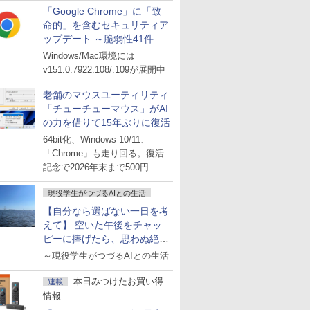
「Google Chrome」に「致
命的」を含むセキュリティア
ップデート ～脆弱性41件に
対処
Windows/Mac環境には
v151.0.7922.108/.109が展開中
老舗のマウスユーティリティ
「チューチューマウス」がAI
の力を借りて15年ぶりに復活
64bit化、Windows 10/11、
「Chrome」も走り回る。復活
記念で2026年末まで500円
現役学生がつづるAIとの生活
【自分なら選ばない一日を考
えて】 空いた午後をチャッ
ピーに捧げたら、思わぬ絶景
に出会った話
～現役学生がつづるAIとの生活
本日みつけたお買い得
連載
情報