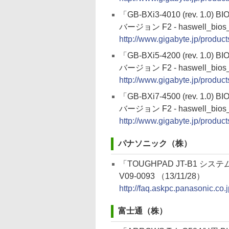
「GB-BXi3-4010 (rev. 1.0) B
バージョン F2 - haswell_bios_b
http://www.gigabyte.jp/produ
「GB-BXi5-4200 (rev. 1.0) B
バージョン F2 - haswell_bios_b
http://www.gigabyte.jp/produ
「GB-BXi7-4500 (rev. 1.0) B
バージョン F2 - haswell_bios_b
http://www.gigabyte.jp/produ
パナソニック（株）
「TOUGHPAD JT-B1 シ
V09-0093 （13/11/28）
http://faq.askpc.panasonic.co
富士通（株）