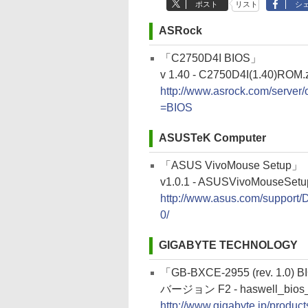
ポスト
リスト
シ
ASRock
「C2750D4I BIOS」
v 1.40 - C2750D4I(1.40)ROM.
http://www.asrock.com/serv
=BIOS
ASUSTeK Computer
「ASUS VivoMouse Setup」
v1.0.1 - ASUSVivoMouseSetu
http://www.asus.com/suppo
0/
GIGABYTE TECHNOLOGY
「GB-BXCE-2955 (rev. 1.0) 
バージョン F2 - haswell_bios_
http://www.gigabyte.jp/produ