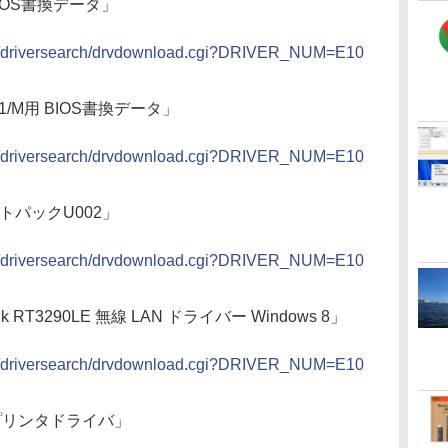
 BIOS書換データ」
bin/driversearch/drvdownload.cgi?DRIVER_NUM=E10
WQ1/M用 BIOS書換データ」
bin/driversearch/drvdownload.cgi?DRIVER_NUM=E10
デートパックU002」
bin/driversearch/drvdownload.cgi?DRIVER_NUM=E10
ink RT3290LE 無線 LAN ドライバー Windows 8」
bin/driversearch/drvdownload.cgi?DRIVER_NUM=E10
00G プリンタドライバ」