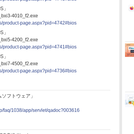
IOS」
xi3-4010_f2.exe
cts/product-page.aspx?pid=4742#bios
IOS」
xi5-4200_f2.exe
cts/product-page.aspx?pid=4741#bios
IOS」
xi7-4500_f2.exe
cts/product-page.aspx?pid=4736#bios
ステムソフトウェア」
.jp/faq/1038/app/servlet/qadoc?003616