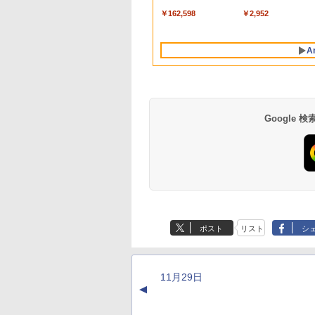
ンチノートブック：
Lavie ASUS HP
￥162,598
￥2,952
AIとApple
dynabook Lenovo
Intelligence、Liquid
対応
Retinaディスプレ
A
イ、8GBメモリ、
512GB SSD、1080p
FaceTime HDカメ
ラ、Touch ID - イン
ディゴ + 3年延長
AppleCare+ for 13イ
Google
ンチMacBook
Neo(A18 Pro)|ダウン
ロード版
Robloxギフトカード
生成AIパスポート公
Amazon Kindle
Robloxギフトカード
AIイラスト表現辞典:
Amazon Kindle - 目
- 800 Robux 【限定
式テキスト 第４版
Paperwhite (16GB)
- 1000 Robux 【限
思い通りの絵を引き
に優しい、かさばら
バーチャルアイテム
7インチディスプレ
バーチャルアイテム
出す プロンプトの言
ない、大きな画面で
￥1,766
ポスト
リスト
シ
を含む】 【オンライ
イ、色調調節ライ
を含む】 【オンライ
葉 AI画像生成シリー
読みやすい、6週間
￥1,300
￥22,980
￥1,600
￥480
￥16,980
ンゲームコード】 ロ
ト、12週間持続バッ
ンゲームコード】 ロ
ズ (はぴーイラスト
続バッテリー、6イ
ブロックス | オンラ
テリー、広告なし、
ブロックス |オンラ
Labo)
チディスプレイ電子
インコード版
ブラック
ンコード版
書籍リーダー、ブラ
11月29日
ック、16GB、広告
▲
し