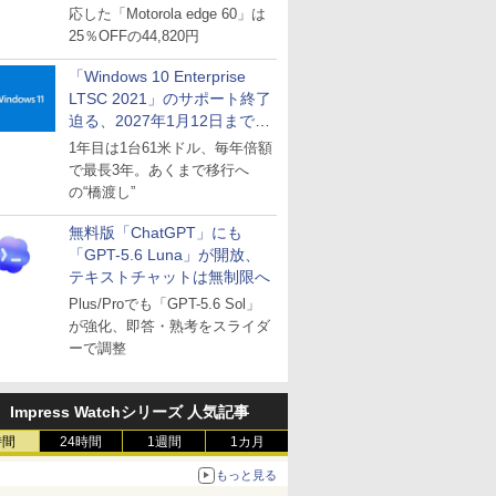
応した「Motorola edge 60」は
25％OFFの44,820円
「Windows 10 Enterprise
LTSC 2021」のサポート終了
迫る、2027年1月12日まで
～ESUは9月1日から販売
1年目は1台61米ドル、毎年倍額
で最長3年。あくまで移行へ
の“橋渡し”
無料版「ChatGPT」にも
「GPT-5.6 Luna」が開放、
テキストチャットは無制限へ
Plus/Proでも「GPT-5.6 Sol」
が強化、即答・熟考をスライダ
ーで調整
Impress Watchシリーズ 人気記事
時間
24時間
1週間
1カ月
もっと見る