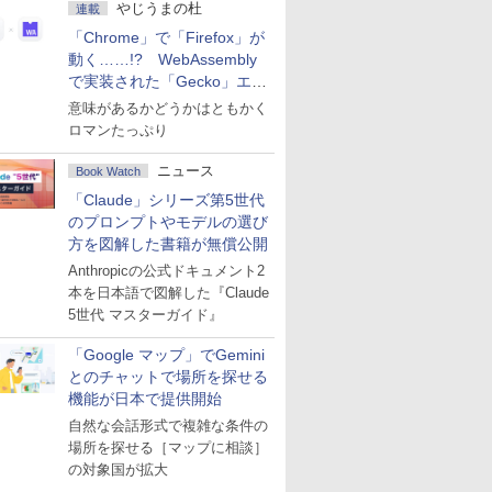
やじうまの杜
連載
「Chrome」で「Firefox」が
動く……!? WebAssembly
で実装された「Gecko」エン
ジン
意味があるかどうかはともかく
ロマンたっぷり
ニュース
Book Watch
「Claude」シリーズ第5世代
のプロンプトやモデルの選び
方を図解した書籍が無償公開
Anthropicの公式ドキュメント2
本を日本語で図解した『Claude
5世代 マスターガイド』
「Google マップ」でGemini
とのチャットで場所を探せる
機能が日本で提供開始
自然な会話形式で複雑な条件の
場所を探せる［マップに相談］
の対象国が拡大