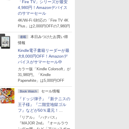
「Fire TV」シリーズが最安
4,980円！Amazonデバイス
のサマーセール
4K/Wi-Fi 6対応の「Fire TV 4K
Plus」は2,000円OFFの7,980円
本日みつけたお買い得
連載
情報
Kindle電子書籍リーダーが最
大8,000円OFF！Amazonデ
バイスがサマーセール中
カラー版「Kindle Colorsoft」が
31,980円。「Kindle
Paperwhite」は5,000円OFF
セール情報
Book Watch
『ドッジ弾子』『新テニスの
王子様』『二階堂地獄ゴル
フ』などが50％還元！
Amazonマンガ週末セール
『リアル』『ハナバス』
『MAJOR 2nd』『オールラウ
ンダー廻』など「アツいスポー