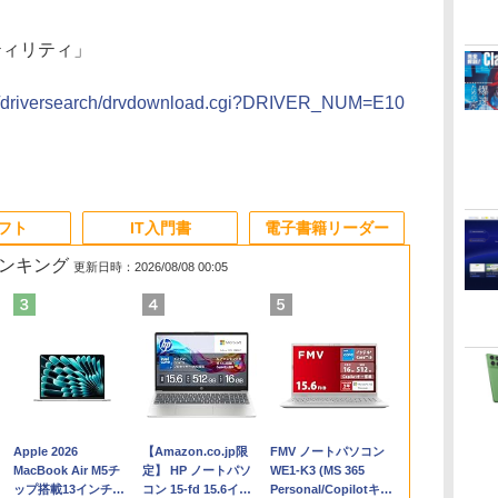
ーティリティ」
bin/driversearch/drvdownload.cgi?DRIVER_NUM=E10
ソフト
IT入門書
電子書籍リーダー
ランキング
更新日時：2026/08/08 00:05
Apple 2026
【Amazon.co.jp限
FMV ノートパソコン
コ
MacBook Air M5チ
定】 HP ノートパソ
WE1-K3 (MS 365
ップ搭載13インチノ
コン 15-fd 15.6イン
Personal/Copilotキー