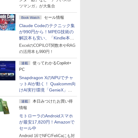
ツマンガ」が大集合
セール情報
Book Watch
Claude Codeのテクニック集
が990円から！MPEG技術の
解説本も安い、「Kindle本サ
マーセール」第2弾開始！
ExcelのCOPILOT関数本やRAG
の活用本も990円！
使ってわかるCopilot+
連載
PC
Snapdragon XのNPUでチャ
ットAIが動く！ Qualcomm向
けAI実行環境「GenieX」を
試してみた
本日みつけたお買い得
連載
情報
モトローラのAndroidスマホ
が最安17,820円！Amazonで
セール中
Android 16でNFC/FeliCaにも対