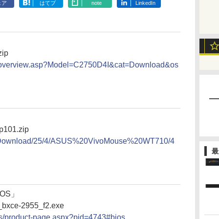
ェア
はてブ
note
LinkedIn
zip
er/overview.asp?Model=C2750D4I&cat=Download&os
p101.zip
rt/Download/25/4/ASUS%20VivoMouse%20WT710/4
最
BIOS」
bxce-2955_f2.exe
cts/product-page.aspx?pid=4743#bios