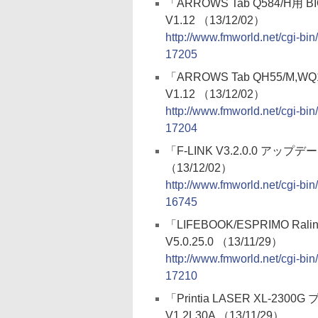
「ARROWS Tab Q584/H用
V1.12 （13/12/02）
http://www.fmworld.net/cgi-
17205
「ARROWS Tab QH55/M,
V1.12 （13/12/02）
http://www.fmworld.net/cgi-
17204
「F-LINK V3.2.0.0 アップ
（13/12/02）
http://www.fmworld.net/cgi-
16745
「LIFEBOOK/ESPRIMO Ral
V5.0.25.0 （13/11/29）
http://www.fmworld.net/cgi-
17210
「Printia LASER XL-23
V1.2L30A （13/11/29）