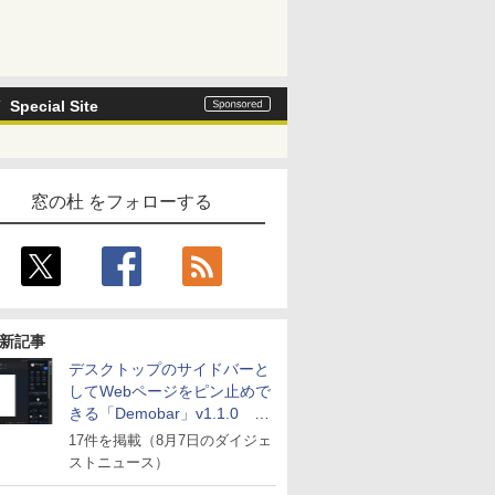
Special Site
窓の杜 をフォローする
新記事
デスクトップのサイドバーと
してWebページをピン止めで
きる「Demobar」v1.1.0 ほ
か
17件を掲載（8月7日のダイジェ
ストニュース）