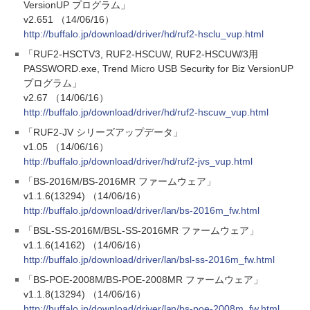
VersionUP プログラム」
v2.651 （14/06/16）
http://buffalo.jp/download/driver/hd/ruf2-hsclu_vup.html
「RUF2-HSCTV3, RUF2-HSCUW, RUF2-HSCUW/3用
PASSWORD.exe, Trend Micro USB Security for Biz VersionUP
プログラム」
v2.67 （14/06/16）
http://buffalo.jp/download/driver/hd/ruf2-hscuw_vup.html
「RUF2-JV シリーズアップデータ」
v1.05 （14/06/16）
http://buffalo.jp/download/driver/hd/ruf2-jvs_vup.html
「BS-2016M/BS-2016MR ファームウェア」
v1.1.6(13294) （14/06/16）
http://buffalo.jp/download/driver/lan/bs-2016m_fw.html
「BSL-SS-2016M/BSL-SS-2016MR ファームウェア」
v1.1.6(14162) （14/06/16）
http://buffalo.jp/download/driver/lan/bsl-ss-2016m_fw.html
「BS-POE-2008M/BS-POE-2008MR ファームウェア」
v1.1.8(13294) （14/06/16）
http://buffalo.jp/download/driver/lan/bs-poe-2008m_fw.html