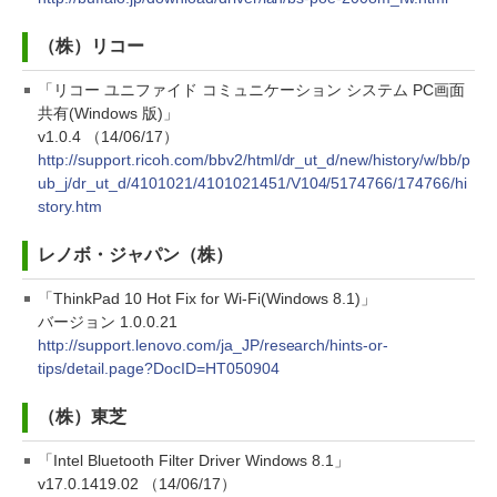
（株）リコー
「リコー ユニファイド コミュニケーション システム PC画面
共有(Windows 版)」
v1.0.4 （14/06/17）
http://support.ricoh.com/bbv2/html/dr_ut_d/new/history/w/bb/p
ub_j/dr_ut_d/4101021/4101021451/V104/5174766/174766/hi
story.htm
レノボ・ジャパン（株）
「ThinkPad 10 Hot Fix for Wi-Fi(Windows 8.1)」
バージョン 1.0.0.21
http://support.lenovo.com/ja_JP/research/hints-or-
tips/detail.page?DocID=HT050904
（株）東芝
「Intel Bluetooth Filter Driver Windows 8.1」
v17.0.1419.02 （14/06/17）