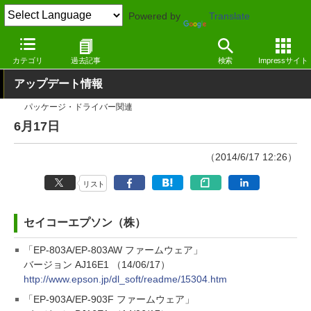
Powered by
Translate
窓の杜
その他の話題
トピック
アップデート
カテゴリ
過去記事
検索
Impressサイト
アップデート情報
パッケージ・ドライバー関連
6月17日
（2014/6/17 12:26）
リスト
セイコーエプソン（株）
「EP-803A/EP-803AW ファームウェア」
バージョン AJ16E1 （14/06/17）
http://www.epson.jp/dl_soft/readme/15304.htm
「EP-903A/EP-903F ファームウェア」