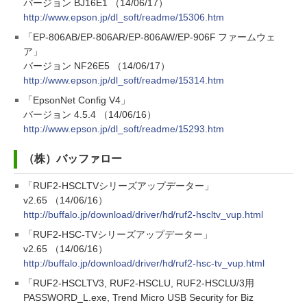
バージョン BJ16E1 （14/06/17）
http://www.epson.jp/dl_soft/readme/15306.htm
「EP-806AB/EP-806AR/EP-806AW/EP-906F ファームウェ
ア」
バージョン NF26E5 （14/06/17）
http://www.epson.jp/dl_soft/readme/15314.htm
「EpsonNet Config V4」
バージョン 4.5.4 （14/06/16）
http://www.epson.jp/dl_soft/readme/15293.htm
（株）バッファロー
「RUF2-HSCLTVシリーズアップデーター」
v2.65 （14/06/16）
http://buffalo.jp/download/driver/hd/ruf2-hscltv_vup.html
「RUF2-HSC-TVシリーズアップデーター」
v2.65 （14/06/16）
http://buffalo.jp/download/driver/hd/ruf2-hsc-tv_vup.html
「RUF2-HSCLTV3, RUF2-HSCLU, RUF2-HSCLU/3用
PASSWORD_L.exe, Trend Micro USB Security for Biz