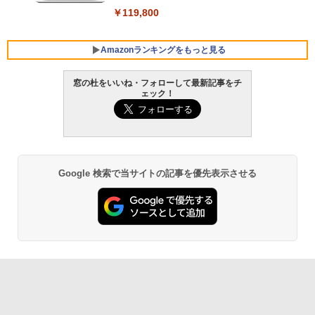
￥119,800
Amazonランキングをもっと見る
窓の杜をいいね・フォローして最新記事をチ
ェック！
Xbox プリペイドカード 10,000円 デジタ
生成AIパスポート公式テキスト 第４版
Amazon Kindle Paperwhite (16GB) 7イ
ルコード 【旧 Xbox ギフトカード】 [オ
ンチディスプレイ、色調調節ライト、12
ンラインコード]
週間持続バッテリー、広告なし、ブラッ
￥1,766
ク
￥10,000
￥27,980
Google 検索で当サイトの記事を優先表示させる
AIイラスト表現辞典: 思い通りの絵を引き
Robloxギフトカード - 800 Robux 【限
出す プロンプトの言葉 AI画像生成シリー
定バーチャルアイテムを含む】 【オンラ
Amazon Kindle - 目に優しい、かさばら
ズ (はぴーイラストLabo)
インゲームコード】 ロブロックス | オン
ない、大きな画面で読みやすい、6週間持
ラインコード版
続バッテリー、6インチディスプレイ電子
書籍リーダー、ブラック、16GB、広告な
￥99
し
￥1,300
￥19,980
ClaudeCode いちばんやさしい 教科書:
非エンジニア 初心者 素人 でも安心 使い
Microsoft Office Home & Business 202
方 マニュアル AI副業にもコンテンツ作成
4(最新 永続版)|オンラインコード版|Wind