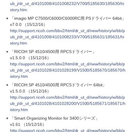
ub_j/dr_ut_d/4101008/4101008232/V700/5185630/185630/hi
story.htm
「imagio MP C7500/C6000/C6000RC用 PSドライバー 64bit」
v7.0.0 （15/12/16）
http://support.ricoh.com/bbv2/html/dr_ut_d/new/history/w/bb/p
ub_j/dr_ut_d/4101008/4101008233/V700/5185631/185631/hi
story.htm
「RICOH SP 4510/4500用 RPCSドライバー」
v1.5.0.0 （15/12/16）
http://support.ricoh.com/bbv2/html/dr_ut_d/new/history/w/bb/p
ub_j/dr_ut_d/4101028/4101028199/V1500/5185670/185670/h
istory.htm
「RICOH SP 4510/4500用 RPCSドライバー 64bit」
v1.5.0.0 （15/12/16）
http://support.ricoh.com/bbv2/html/dr_ut_d/new/history/w/bb/p
ub_j/dr_ut_d/4101028/4101028200/V1500/5185671/185671/h
istory.htm
「Smart Organizing Monitor for 3400シリーズ」
v1.61 （15/12/16）
http://support.ricoh.com/bbv2/html/dr_ut_d/new/history/w/bb/p