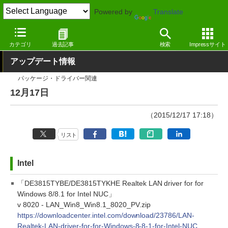
Powered by
Translate
窓の杜
その他の話題
トピック
アップデート
カテゴリ
過去記事
検索
Impressサイト
アップデート情報
パッケージ・ドライバー関連
12月17日
（2015/12/17 17:18）
リスト
Intel
「DE3815TYBE/DE3815TYKHE Realtek LAN driver for for
Windows 8/8.1 for Intel NUC」
v 8020 - LAN_Win8_Win8.1_8020_PV.zip
https://downloadcenter.intel.com/download/23786/LAN-
Realtek-LAN-driver-for-for-Windows-8-8-1-for-Intel-NUC