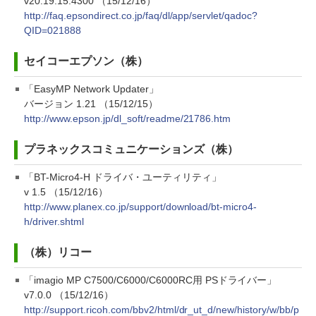
v20.19.15.4300 （15/12/16）
http://faq.epsondirect.co.jp/faq/dl/app/servlet/qadoc?
QID=021888
セイコーエプソン（株）
「EasyMP Network Updater」
バージョン 1.21 （15/12/15）
http://www.epson.jp/dl_soft/readme/21786.htm
プラネックスコミュニケーションズ（株）
「BT-Micro4-H ドライバ・ユーティリティ」
v 1.5 （15/12/16）
http://www.planex.co.jp/support/download/bt-micro4-
h/driver.shtml
（株）リコー
「imagio MP C7500/C6000/C6000RC用 PSドライバー」
v7.0.0 （15/12/16）
http://support.ricoh.com/bbv2/html/dr_ut_d/new/history/w/bb/p