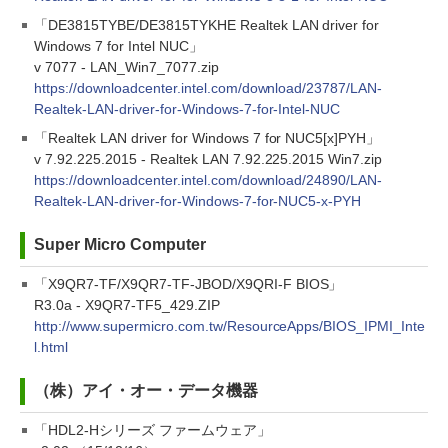
「DE3815TYBE/DE3815TYKHE Realtek LAN driver for
Windows 7 for Intel NUC」
v 7077 - LAN_Win7_7077.zip
https://downloadcenter.intel.com/download/23787/LAN-
Realtek-LAN-driver-for-Windows-7-for-Intel-NUC
「Realtek LAN driver for Windows 7 for NUC5[x]PYH」
v 7.92.225.2015 - Realtek LAN 7.92.225.2015 Win7.zip
https://downloadcenter.intel.com/download/24890/LAN-
Realtek-LAN-driver-for-Windows-7-for-NUC5-x-PYH
Super Micro Computer
「X9QR7-TF/X9QR7-TF-JBOD/X9QRI-F BIOS」
R3.0a - X9QR7-TF5_429.ZIP
http://www.supermicro.com.tw/ResourceApps/BIOS_IPMI_Inte
l.html
（株）アイ・オー・データ機器
「HDL2-Hシリーズ ファームウェア」