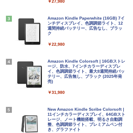
￥2,952
￥27,980
bデザイン入門講座［第2版］
Microsoft Office Home & Business 202
4(最新 永続版)|オンラインコード版|Wind
￥1,292
Apple 2026 MacBook Air M5チップ搭載
ows11、10/mac対応|PC2台
Amazon Kindle Paperwhite (16GB) 7イ
13インチノートブック：AIとApple Intell
ンチディスプレイ、色調調節ライト、12
igence、13.6インチLiquid Retinaディ
週間持続バッテリー、広告なし、ブラッ
￥39,582
スプレイ、16GBユニファイドメモリ、51
ク
ClaudeCode いちばんやさしい 教科書:
2GB SSDストレージ、12MPセンターフ
非エンジニア 初心者 素人 でも安心 使い
レームカメラ、日本語キーボード、Touc
￥22,980
方 マニュアル AI副業にもコンテンツ作成
Robloxギフトカード - 2,000 Robux 【限
h ID - ミッドナイト
にもKindle出版にも！ 非エンジニアのた
定バーチャルアイテムを含む】 【オンラ
めのAIコーディング入門シリーズ
インゲームコード】 ロブロックス | オン
￥224,800
ラインコード版
Amazon Kindle Colorsoft | 16GBストレ
￥99
ージ、防水、7インチカラーディスプレ
イ、色調調節ライト、最大8週間持続バッ
￥3,200
【Amazon.co.jp限定】 HP ノートパソコ
テリー、広告無し、ブラック (2025年発
ン 15-fd 15.6インチ 16GBメモリ 512GB
売)
FM TOWNS ハイパー・カタログ: 本体ハ
SSD インテル Core 5
ードウェア・市販ソフトウェアのパーフ
Windows版 | Minecraft (マインクラフ
￥31,980
ェクトリストと最新エミュレータ紹介
ト): Java & Bedrock Edition | オンライ
￥129,800
ンコード版
￥1,600
New Amazon Kindle Scribe Colorsoft |
￥3,600
FMV ノートパソコン WE1-K3 (MS 365 P
11インチカラーディスプレイ、64GBスト
ersonal/Copilotキー搭載/Win 11/15.6型/
レージ、ノート機能搭載、明るさ自動調
Core i5/16GB/SSD 512GB/ホワイト) FM
整、色調調節ライト、プレミアムペン付
VWK3E15W_AZ
き、グラファイト