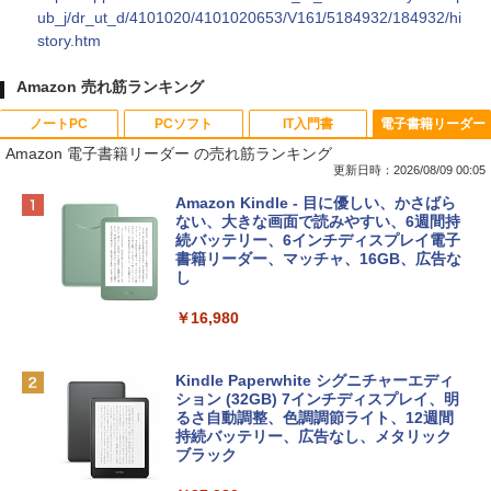
ub_j/dr_ut_d/4101020/4101020653/V161/5184932/184932/hi
story.htm
Amazon 売れ筋ランキング
ノートPC
PCソフト
IT入門書
電子書籍リーダー
Amazon 電子書籍リーダー の売れ筋ランキング
更新日時：2026/08/09 00:05
Apple 2026 MacBook Neo A18 Proチッ
Robloxギフトカード - 800 Robux 【限
生成AIパスポート公式テキスト 第４版
Amazon Kindle - 目に優しい、かさばら
プ搭載13インチノートブック：AIとAppl
定バーチャルアイテムを含む】 【オンラ
ない、大きな画面で読みやすい、6週間持
e Intelligenceのために設計、Liquid Ret
インゲームコード】 ロブロックス | オン
続バッテリー、6インチディスプレイ電子
￥1,766
inaディスプレイ、8GBユニファイドメモ
ラインコード版
書籍リーダー、マッチャ、16GB、広告な
リ、512GB SSDストレージ、1080p Fac
し
eTime HDカメラ、Touch ID - インディ
￥1,300
ゴ
￥16,980
AIイラスト表現辞典: 思い通りの絵を引き
￥137,800
出す プロンプトの言葉 AI画像生成シリー
Robloxギフトカード - 1000 Robux 【限
ズ (はぴーイラストLabo)
定バーチャルアイテムを含む】 【オンラ
Kindle Paperwhite シグニチャーエディ
インゲームコード】 ロブロックス |オン
ション (32GB) 7インチディスプレイ、明
tomtoc 360°保護 15.6 16インチ パソコ
ラインコード版
るさ自動調整、色調調節ライト、12週間
￥480
ンケース Dell NEC Lavie ASUS HP dyna
持続バッテリー、広告なし、メタリック
book Lenovo対応
ブラック
￥1,600
1冊ですべて身につくHTML & CSSとWe