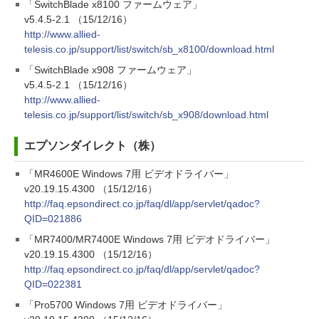
「SwitchBlade x8100 ファームウェア」
v5.4.5-2.1 （15/12/16）
http://www.allied-
telesis.co.jp/support/list/switch/sb_x8100/download.html
「SwitchBlade x908 ファームウェア」
v5.4.5-2.1 （15/12/16）
http://www.allied-
telesis.co.jp/support/list/switch/sb_x908/download.html
エプソンダイレクト（株）
「MR4600E Windows 7用 ビデオドライバー」
v20.19.15.4300 （15/12/16）
http://faq.epsondirect.co.jp/faq/dl/app/servlet/qadoc?
QID=021886
「MR7400/MR7400E Windows 7用 ビデオドライバー」
v20.19.15.4300 （15/12/16）
http://faq.epsondirect.co.jp/faq/dl/app/servlet/qadoc?
QID=022381
「Pro5700 Windows 7用 ビデオドライバー」