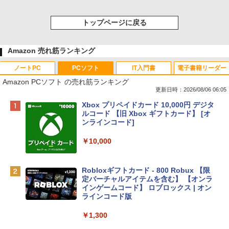
トップページに戻る
Amazon 売れ筋ランキング
ノートPC
PCソフト
IT入門書
電子書籍リーダー
Amazon PCソフト の売れ筋ランキング
更新日時：2026/08/06 06:05
Apple 2026 MacBook Neo A18 Proチッ
Xbox プリペイドカード 10,000円 デジタ
プ搭載13インチノートブック：AIとAppl
ルコード 【旧 Xbox ギフトカード】 [オ
e Intelligenceのために設計、Liquid Ret
ンラインコード]
inaディスプレイ、8GBユニファイドメモ
リ、512GB SSDストレージ、1080p Fac
￥10,000
eTime HDカメラ、Touch ID - インディ
ゴ
Robloxギフトカード - 800 Robux 【限
￥137,800
定バーチャルアイテムを含む】 【オンラ
インゲームコード】 ロブロックス | オン
ラインコード版
tomtoc 360°保護 15.6 16インチ パソコ
ンケース Dell NEC Lavie ASUS HP dyna
￥1,300
book Lenovo対応