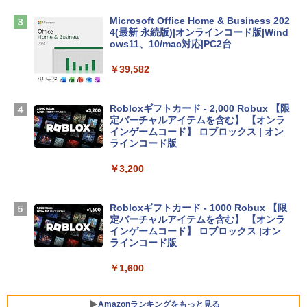
￥2,952
Microsoft Office Home & Business 202
4(最新 永続版)|オンラインコード版|Wind
ows11、10/mac対応|PC2台
Apple 2026 MacBook Air M5チップ搭載
13インチノートブック：AIとApple Intell
￥39,582
igence、13.6インチLiquid Retinaディ
スプレイ、24GBユニファイドメモリ、1
TB SSD、12MPセンターフレームカメ
Robloxギフトカード - 2,000 Robux 【限
ラ、Touch ID - スカイブルー + 3年延長
定バーチャルアイテムを含む】 【オンラ
AppleCare+ for 13インチMacBook Air
インゲームコード】 ロブロックス | オン
(M5)|ダウンロード版
ラインコード版
￥331,701
￥3,200
【Amazon.co.jp限定】 HP ノートパソコ
Robloxギフトカード - 1000 Robux 【限
ン 15-fd 15.6インチ 16GBメモリ 512GB
定バーチャルアイテムを含む】 【オンラ
SSD インテル Core 5
インゲームコード】 ロブロックス |オン
ラインコード版
￥129,800
￥1,600
FMV ノートパソコン WE1-K3 (MS 365 P
ersonal/Copilotキー搭載/Win 11/15.6型/
Amazonランキングをもっと見る