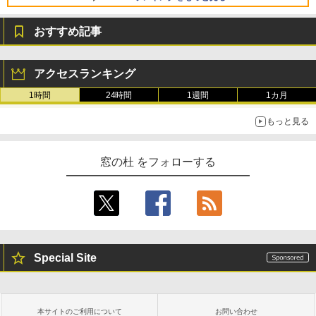
Core i5/16GB/SSD 512GB/ホワイト) FM
VWK3E15W_AZ
おすすめ記事
￥119,800
生成AIパスポート公式テキスト 第４版
Amazon Kindle Paperwhite (16GB) 7イ
ンチディスプレイ、色調調節ライト、12
アクセスランキング
週間持続バッテリー、広告なし、ブラッ
￥1,766
ク
1時間
24時間
1週間
1カ月
￥27,980
もっと見る
AIイラスト表現辞典: 思い通りの絵を引き
出す プロンプトの言葉 AI画像生成シリー
Amazon Kindle - 目に優しい、かさばら
窓の杜 をフォローする
ズ (はぴーイラストLabo)
ない、大きな画面で読みやすい、6週間持
続バッテリー、6インチディスプレイ電子
書籍リーダー、ブラック、16GB、広告な
￥99
し
￥19,980
ClaudeCode いちばんやさしい 教科書:
非エンジニア 初心者 素人 でも安心 使い
Special Site
方 マニュアル AI副業にもコンテンツ作成
にもKindle出版にも！ 非エンジニアのた
Kindle Paperwhite シグニチャーエディ
めのAIコーディング入門シリーズ
ション (32GB) 7インチディスプレイ、明
るさ自動調整、色調調節ライト、12週間
持続バッテリー、広告なし、メタリック
￥99
本サイトのご利用について
お問い合わせ