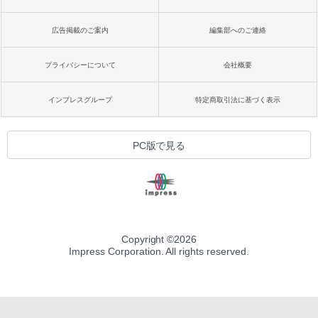
ブラック
￥32,980
広告掲載のご案内
編集部へのご連絡
FM TOWNS ハイパー・カタログ: 本体ハ
ードウェア・市販ソフトウェアのパーフ
ェクトリストと最新エミュレータ紹介
プライバシーについて
会社概要
Amazon Kindle Colorsoft | 16GBストレ
ージ、防水、7インチカラーディスプレ
￥1,600
イ、色調調節ライト、最大8週間持続バッ
インプレスグループ
特定商取引法に基づく表示
テリー、広告無し、ブラック (2025年発
売)
1冊ですべて身につくHTML & CSSとWe
bデザイン入門講座［第2版］
￥39,980
PC版で見る
￥2,326
New Amazon Kindle Scribe Colorsoft |
11インチカラーディスプレイ、64GBスト
レージ、ノート機能搭載、明るさ自動調
整、色調調節ライト、プレミアムペン付
き、グラファイト
Copyright ©
2026
Impress Corporation. All rights reserved.
￥115,980