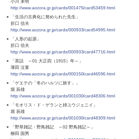
小川 未明
http://www.aozora.gr.jp/cards/001475/card53459.html
「生活の古典化に努められた先生」
折口 信夫
http://www.aozora.gr.jp/cards/000933/card54995.html
「人形の起源」
折口 信夫
http://www.aozora.gr.jp/cards/000933/card47716.html
「茶話 ～01 大正四（1915）年～」
薄田 泣菫
http://www.aozora.gr.jp/cards/000150/card46596.html
「ゲエテの「冬のハルツに旅す」」
堀 辰雄
http://www.aozora.gr.jp/cards/001030/card48306.html
「モオリス・ド・ゲランと姉ユウジェニイ」
堀 辰雄
http://www.aozora.gr.jp/cards/001030/card48309.html
「野草雑記・野鳥雑記 ～02 野鳥雑記～」
柳田 国男