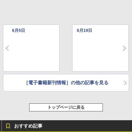
レージ、ノート機能搭載、明るさ自動調
整、色調調節ライト、プレミアムペン付
き、グラファイト
￥115,980
6月5日
6月19日
［電子書籍新刊情報］の他の記事を見る
トップページに戻る
おすすめ記事