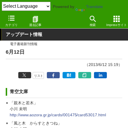
Powered by
Translate
窓の杜
その他の話題
トピック
アップデート
カテゴリ
過去記事
検索
Impressサイト
アップデート情報
電子書籍新刊情報
6月12日
（2013/6/12 15:19）
リスト
青空文庫
「親木と若木」
小川 未明
http://www.aozora.gr.jp/cards/001475/card53017.html
「風と木 からすときつね」