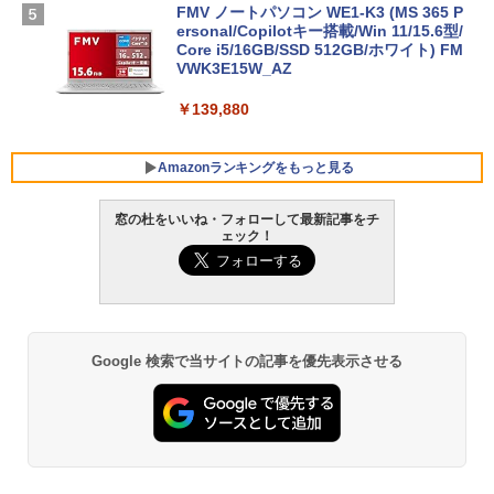
FMV ノートパソコン WE1-K3 (MS 365 P
ersonal/Copilotキー搭載/Win 11/15.6型/
Core i5/16GB/SSD 512GB/ホワイト) FM
VWK3E15W_AZ
￥139,880
Amazonランキングをもっと見る
窓の杜をいいね・フォローして最新記事をチ
ェック！
Robloxギフトカード - 800 Robux 【限
生成AIパスポート公式テキスト 第４版
Amazon Kindle Paperwhite (16GB) 7イ
定バーチャルアイテムを含む】 【オンラ
ンチディスプレイ、色調調節ライト、12
インゲームコード】 ロブロックス | オン
週間持続バッテリー、広告なし、ブラッ
￥1,766
ラインコード版
ク
￥1,300
￥22,980
Google 検索で当サイトの記事を優先表示させる
AIイラスト表現辞典: 思い通りの絵を引き
出す プロンプトの言葉 AI画像生成シリー
Microsoft Office Home & Business 202
Amazon Kindle - 目に優しい、かさばら
ズ (はぴーイラストLabo)
4(最新 永続版)|オンラインコード版|Wind
ない、大きな画面で読みやすい、6週間持
ows11、10/mac対応|PC2台
続バッテリー、6インチディスプレイ電子
書籍リーダー、ブラック、16GB、広告な
￥480
し