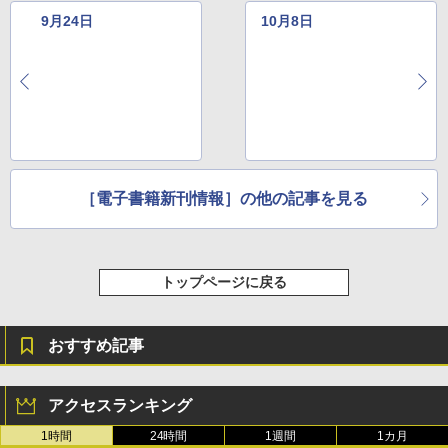
11インチカラーディスプレイ、64GBスト
レージ、ノート機能搭載、明るさ自動調
9月24日
10月8日
整、色調調節ライト、プレミアムペン付
き、グラファイト
￥115,980
［電子書籍新刊情報］の他の記事を見る
トップページに戻る
おすすめ記事
アクセスランキング
1時間
24時間
1週間
1カ月