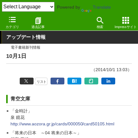
Powered by
Translate
窓の杜
その他の話題
トピック
アップデート
カテゴリ
過去記事
検索
Impressサイト
アップデート情報
電子書籍新刊情報
10月1日
（2014/10/1 13:03）
リスト
青空文庫
「金時計」
泉 鏡花
http://www.aozora.gr.jp/cards/000050/card50105.html
「将来の日本 ～04 将来の日本～」