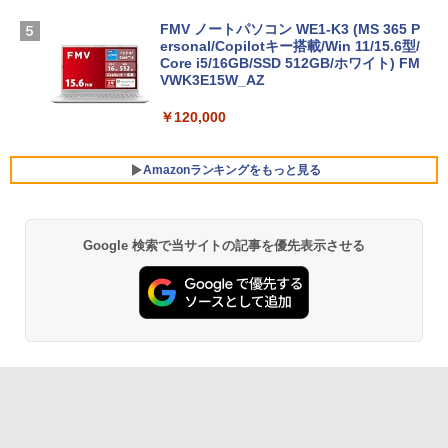
FMV ノートパソコン WE1-K3 (MS 365 P
ersonal/Copilotキー搭載/Win 11/15.6型/
Core i5/16GB/SSD 512GB/ホワイト) FM
VWK3E15W_AZ
￥120,000
Amazonランキングをもっと見る
Google 検索で当サイトの記事を優先表示させる
Robloxギフトカード - 800 Robux 【限
生成AIパスポート公式テキスト 第４版
Amazon Kindle Paperwhite (16GB) 7イ
定バーチャルアイテムを含む】 【オンラ
ンチディスプレイ、色調調節ライト、12
インゲームコード】 ロブロックス | オン
週間持続バッテリー、広告なし、ブラッ
￥1,766
ラインコード版
ク
￥1,300
￥27,980
AIイラスト表現辞典: 思い通りの絵を引き
出す プロンプトの言葉 AI画像生成シリー
Robloxギフトカード - 2,000 Robux 【限
Amazon Kindle - 目に優しい、かさばら
ズ (はぴーイラストLabo)
定バーチャルアイテムを含む】 【オンラ
ない、大きな画面で読みやすい、6週間持
インゲームコード】 ロブロックス | オン
続バッテリー、6インチディスプレイ電子