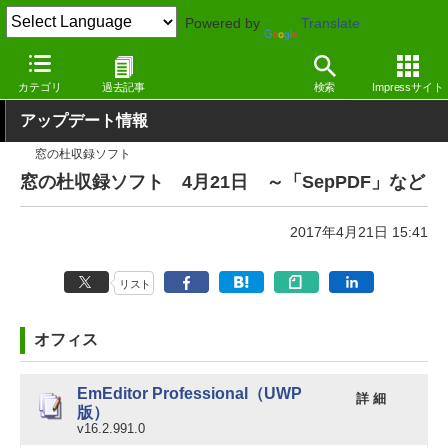
Powered by
Translate
窓の杜
その他の話題
トピック
アップデート
カテゴリ
過去記事
検索
Impressサイト
アップデート情報
窓の杜収録ソフト
窓の杜収録ソフト 4月21日 ～「SepPDF」など
2017年4月21日 15:41
リスト
オフィス
EmEditor Professional（UWP
詳 細
版）
v16.2.991.0