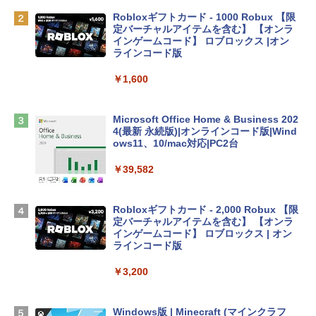
￥162,598
Robloxギフトカード - 1000 Robux 【限
定バーチャルアイテムを含む】 【オンラ
インゲームコード】 ロブロックス |オン
tomtoc 360°保護 15.6 16インチ パソコ
ラインコード版
ンケース Dell NEC Lavie ASUS HP dyna
book Lenovo対応
￥1,600
￥2,952
Microsoft Office Home & Business 202
4(最新 永続版)|オンラインコード版|Wind
Apple 2026 MacBook Air M5チップ搭載
ows11、10/mac対応|PC2台
13インチノートブック：AIとApple Intell
igence、13.6インチLiquid Retinaディ
￥39,582
スプレイ、16GBユニファイドメモリ、1
TB SSDストレージ、12MPセンターフレ
ームカメラ、日本語キーボード、Touch I
Robloxギフトカード - 2,000 Robux 【限
D - シルバー
定バーチャルアイテムを含む】 【オンラ
インゲームコード】 ロブロックス | オン
￥261,414
ラインコード版
￥3,200
【Amazon.co.jp限定】 HP ノートパソコ
ン 15-fd 15.6インチ 16GBメモリ 512GB
SSD インテル Core 5
Windows版 | Minecraft (マインクラフ