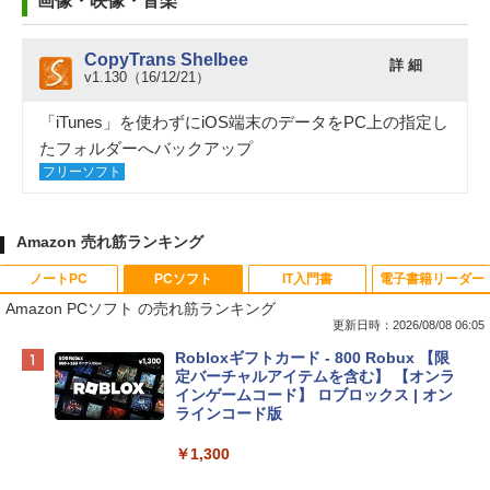
画像・映像・音楽
CopyTrans Shelbee
詳 細
v1.130（16/12/21）
「iTunes」を使わずにiOS端末のデータをPC上の指定し
たフォルダーへバックアップ
フリーソフト
Amazon 売れ筋ランキング
ノートPC
PCソフト
IT入門書
電子書籍リーダー
Amazon PCソフト の売れ筋ランキング
更新日時：2026/08/08 06:05
Apple 2026 MacBook Neo A18 Proチッ
Robloxギフトカード - 800 Robux 【限
プ搭載13インチノートブック：AIとAppl
定バーチャルアイテムを含む】 【オンラ
e Intelligence、Liquid Retinaディスプ
インゲームコード】 ロブロックス | オン
レイ、8GBメモリ、512GB SSD、1080p
ラインコード版
FaceTime HDカメラ、Touch ID - インデ
ィゴ + 3年延長 AppleCare+ for 13インチ
￥1,300
MacBook Neo(A18 Pro)|ダウンロード版