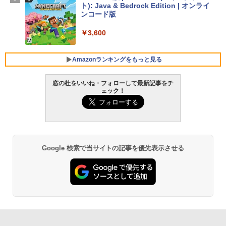
ト): Java & Bedrock Edition | オンライ
￥129,800
ンコード版
￥3,600
FMV ノートパソコン WE1-K3 (MS 365 P
ersonal/Copilotキー搭載/Win 11/15.6型/
Core i5/16GB/SSD 512GB/ホワイト) FM
Amazonランキングをもっと見る
VWK3E15W_AZ
窓の杜をいいね・フォローして最新記事をチ
￥139,880
ェック！
生成AIパスポート公式テキスト 第４版
Amazon Kindle Paperwhite (16GB) 7イ
ンチディスプレイ、色調調節ライト、12
週間持続バッテリー、広告なし、ブラッ
￥1,766
ク
￥22,980
Google 検索で当サイトの記事を優先表示させる
AIイラスト表現辞典: 思い通りの絵を引き
出す プロンプトの言葉 AI画像生成シリー
Amazon Kindle - 目に優しい、かさばら
ズ (はぴーイラストLabo)
ない、大きな画面で読みやすい、6週間持
続バッテリー、6インチディスプレイ電子
書籍リーダー、ブラック、16GB、広告な
￥480
し