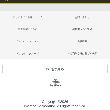
にもKindle出版にも！ 非エンジニアのた
Kindle Paperwhite シグニチャーエディ
めのAIコーディング入門シリーズ
ション (32GB) 7インチディスプレイ、明
るさ自動調整、色調調節ライト、12週間
持続バッテリー、広告なし、メタリック
￥99
本サイトのご利用について
お問い合わせ
ジェード
￥32,980
広告掲載のご案内
編集部へのご連絡
FM TOWNS ハイパー・カタログ: 本体ハ
ードウェア・市販ソフトウェアのパーフ
ェクトリストと最新エミュレータ紹介
プライバシーについて
会社概要
Amazon Kindle Colorsoft | 16GBストレ
ージ、防水、7インチカラーディスプレ
￥1,600
イ、色調調節ライト、最大8週間持続バッ
インプレスグループ
特定商取引法に基づく表示
テリー、広告無し、ブラック (2025年発
売)
1冊ですべて身につくHTML & CSSとWe
bデザイン入門講座［第2版］
￥39,980
PC版で見る
￥2,326
New Amazon Kindle Scribe Colorsoft |
11インチカラーディスプレイ、64GBスト
レージ、ノート機能搭載、明るさ自動調
整、色調調節ライト、プレミアムペン付
き、グラファイト
Copyright ©
2026
Impress Corporation. All rights reserved.
￥115,980