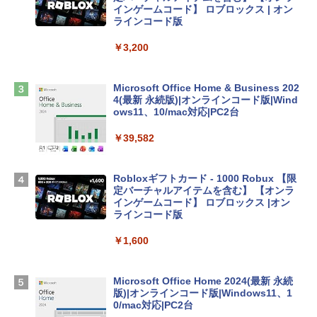
インゲームコード】 ロブロックス | オン
tomtoc 360°保護 15.6 16インチ パソコ
ラインコード版
ンケース Dell NEC Lavie ASUS HP dyna
book Lenovo対応
￥3,200
￥2,952
Microsoft Office Home & Business 202
4(最新 永続版)|オンラインコード版|Wind
Apple 2026 MacBook Air M5チップ搭載
ows11、10/mac対応|PC2台
13インチノートブック：AIとApple Intell
igence、13.6インチLiquid Retinaディ
￥39,582
スプレイ、24GBユニファイドメモリ、1
TB SSD、12MPセンターフレームカメ
ラ、Touch ID - ミッドナイト + 3年延長
Robloxギフトカード - 1000 Robux 【限
AppleCare+ for 13インチMacBook Air
定バーチャルアイテムを含む】 【オンラ
(M5)|ダウンロード版
インゲームコード】 ロブロックス |オン
ラインコード版
￥347,600
￥1,600
【Amazon.co.jp限定】 HP ノートパソコ
ン 15-fd 15.6インチ 16GBメモリ 512GB
Microsoft Office Home 2024(最新 永続
SSD インテル Core 5
版)|オンラインコード版|Windows11、1
0/mac対応|PC2台
￥129,800