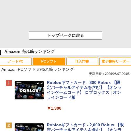
トップページに戻る
Amazon 売れ筋ランキング
ノートPC
PCソフト
IT入門書
電子書籍リーダー
Amazon PCソフト の売れ筋ランキング
更新日時：2026/08/07 00:05
Apple 2026 MacBook Neo A18 Proチッ
Robloxギフトカード - 800 Robux 【限
プ搭載13インチノートブック：AIとAppl
定バーチャルアイテムを含む】 【オンラ
e Intelligence、Liquid Retinaディスプ
インゲームコード】 ロブロックス | オン
レイ、8GBメモリ、512GB SSD、1080p
ラインコード版
FaceTime HDカメラ、Touch ID - インデ
ィゴ + 3年延長 AppleCare+ for 13インチ
￥1,300
MacBook Neo(A18 Pro)|ダウンロード版
￥162,598
Robloxギフトカード - 2,000 Robux 【限
定バーチャルアイテムを含む】 【オンラ