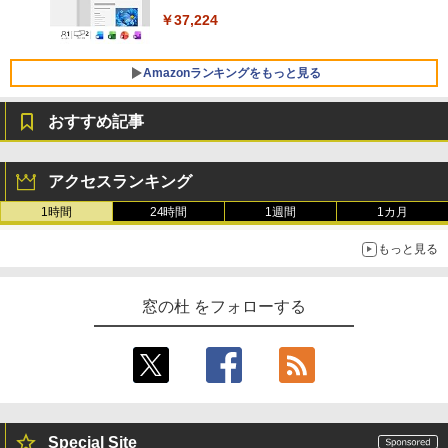
￥37,224
FMV ノートパソコン WE1-K3 (MS 365 P
ersonal/Copilotキー搭載/Win 11/15.6型/
Amazonランキングをもっと見る
Core i5/16GB/SSD 512GB/ホワイト) FM
VWK3E15W_AZ
おすすめ記事
￥120,000
生成AIパスポート公式テキスト 第４版
Amazon Kindle Paperwhite (16GB) 7イ
ンチディスプレイ、色調調節ライト、12
アクセスランキング
週間持続バッテリー、広告なし、ブラッ
￥1,766
ク
1時間
24時間
1週間
1カ月
￥27,980
もっと見る
AIイラスト表現辞典: 思い通りの絵を引き
出す プロンプトの言葉 AI画像生成シリー
Amazon Kindle - 目に優しい、かさばら
窓の杜 をフォローする
ズ (はぴーイラストLabo)
ない、大きな画面で読みやすい、6週間持
続バッテリー、6インチディスプレイ電子
書籍リーダー、ブラック、16GB、広告な
￥480
し
￥19,980
ClaudeCode いちばんやさしい 教科書:
非エンジニア 初心者 素人 でも安心 使い
Special Site
方 マニュアル AI副業にもコンテンツ作成