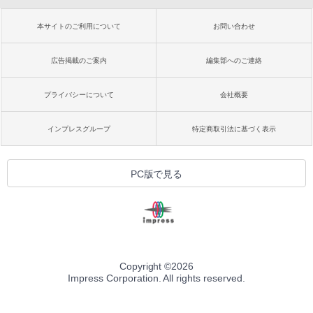
るさ自動調整、色調調節ライト、12週間
持続バッテリー、広告なし、メタリック
￥99
本サイトのご利用について
お問い合わせ
ブラック
￥32,980
広告掲載のご案内
編集部へのご連絡
FM TOWNS ハイパー・カタログ: 本体ハ
ードウェア・市販ソフトウェアのパーフ
ェクトリストと最新エミュレータ紹介
プライバシーについて
会社概要
Amazon Kindle Colorsoft | 16GBストレ
ージ、防水、7インチカラーディスプレ
￥1,600
イ、色調調節ライト、最大8週間持続バッ
インプレスグループ
特定商取引法に基づく表示
テリー、広告無し、ブラック (2025年発
売)
1冊ですべて身につくHTML & CSSとWe
bデザイン入門講座［第2版］
￥39,980
PC版で見る
￥2,326
New Amazon Kindle Scribe Colorsoft |
11インチカラーディスプレイ、64GBスト
レージ、ノート機能搭載、明るさ自動調
整、色調調節ライト、プレミアムペン付
き、グラファイト
Copyright ©
2026
Impress Corporation. All rights reserved.
￥115,980