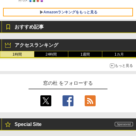
FMV ノートパソコン WE1-K3 (MS 365 P
ersonal/Copilotキー搭載/Win 11/15.6型/
Core i5/16GB/SSD 512GB/ホワイト) FM
Amazonランキングをもっと見る
VWK3E15W_AZ
おすすめ記事
￥119,800
生成AIパスポート公式テキスト 第４版
Amazon Kindle Paperwhite (16GB) 7イ
ンチディスプレイ、色調調節ライト、12
アクセスランキング
週間持続バッテリー、広告なし、ブラッ
￥1,766
ク
1時間
24時間
1週間
1カ月
￥27,980
もっと見る
AIイラスト表現辞典: 思い通りの絵を引き
出す プロンプトの言葉 AI画像生成シリー
Amazon Kindle - 目に優しい、かさばら
窓の杜 をフォローする
ズ (はぴーイラストLabo)
ない、大きな画面で読みやすい、6週間持
続バッテリー、6インチディスプレイ電子
書籍リーダー、ブラック、16GB、広告な
￥480
し
￥19,980
ClaudeCode いちばんやさしい 教科書:
非エンジニア 初心者 素人 でも安心 使い
Special Site
方 マニュアル AI副業にもコンテンツ作成
にもKindle出版にも！ 非エンジニアのた
Kindle Paperwhite シグニチャーエディ
めのAIコーディング入門シリーズ
ション (32GB) 7インチディスプレイ、明