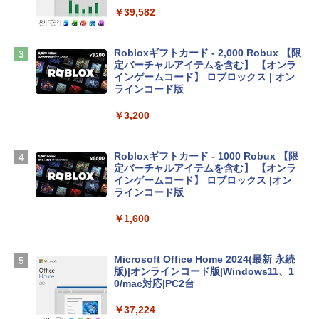
ンケース Dell NEC Lavie ASUS HP dyna
￥39,582
book Lenovo対応
￥2,952
Robloxギフトカード - 2,000 Robux 【限
定バーチャルアイテムを含む】 【オンラ
インゲームコード】 ロブロックス | オン
Apple 2026 MacBook Air M5チップ搭載
ラインコード版
13インチノートブック：AIとApple Intell
igence、13.6インチLiquid Retinaディ
￥3,200
スプレイ、24GBユニファイドメモリ、1
TB SSDストレージ、12MPセンターフレ
ームカメラ、日本語キーボード、Touch I
Robloxギフトカード - 1000 Robux 【限
D - ミッドナイト
定バーチャルアイテムを含む】 【オンラ
インゲームコード】 ロブロックス |オン
￥314,800
ラインコード版
￥1,600
【Amazon.co.jp限定】 HP ノートパソコ
ン 15-fd 15.6インチ 16GBメモリ 512GB
SSD インテル Core 5
Microsoft Office Home 2024(最新 永続
版)|オンラインコード版|Windows11、1
￥129,800
0/mac対応|PC2台
￥37,224