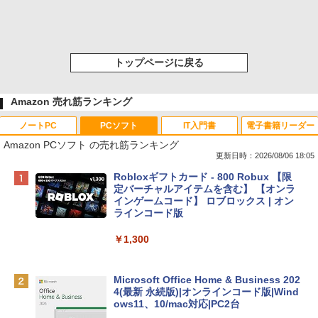
トップページに戻る
Amazon 売れ筋ランキング
ノートPC
PCソフト
IT入門書
電子書籍リーダー
Amazon PCソフト の売れ筋ランキング
更新日時：2026/08/06 18:05
Apple 2026 MacBook Neo A18 Proチッ
Robloxギフトカード - 800 Robux 【限
プ搭載13インチノートブック：AIとAppl
定バーチャルアイテムを含む】 【オンラ
e Intelligenceのために設計、Liquid Ret
インゲームコード】 ロブロックス | オン
inaディスプレイ、8GBユニファイドメモ
ラインコード版
リ、512GB SSDストレージ、1080p Fac
eTime HDカメラ、Touch ID - インディ
￥1,300
ゴ
￥137,800
Microsoft Office Home & Business 202
4(最新 永続版)|オンラインコード版|Wind
ows11、10/mac対応|PC2台
tomtoc 360°保護 15.6 16インチ パソコ