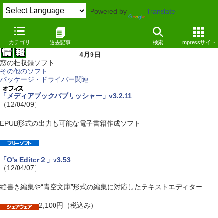
Powered by
Translate
カテゴリ
過去記事
検索
Impressサイト
4月9日
窓の杜収録ソフト
その他のソフト
パッケージ・ドライバー関連
「メディアブックパブリッシャー」v3.2.11
（12/04/09）
EPUB形式の出力も可能な電子書籍作成ソフト
「O's Editor２」v3.53
（12/04/07）
縦書き編集や“青空文庫”形式の編集に対応したテキストエディター
2,100円（税込み）