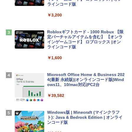
ンケース Dell NEC Lavie ASUS HP dyna
ラインコード版
book Lenovo対応
￥3,200
￥2,952
Robloxギフトカード - 1000 Robux 【限
HP ノートパソコン 15-fd 15.6インチ 16
定バーチャルアイテムを含む】 【オンラ
GBメモリ 512GB SSD インテル Core 5
インゲームコード】 ロブロックス |オン
ラインコード版
￥140,131
￥1,600
Apple 2026 MacBook Air M5チップ搭載
Microsoft Office Home & Business 202
13インチノートブック：AIとApple Intell
4(最新 永続版)|オンラインコード版|Wind
igence、13.6インチLiquid Retinaディ
ows11、10/mac対応|PC2台
スプレイ、16GBユニファイドメモリ、51
2GB SSDストレージ、12MPセンターフ
￥39,582
レームカメラ、日本語キーボード、Touc
h ID - ミッドナイト
Windows版 | Minecraft (マインクラフ
￥217,556
ト): Java & Bedrock Edition | オンライ
ンコード版
【Amazon.co.jp限定】ASUS ノートパソ