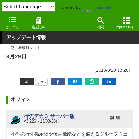
Powered by
Translate
窓の杜
その他の話題
トピック
アップデート
カテゴリ
過去記事
検索
Impressサイト
アップデート情報
窓の杜収録ソフト
3月29日
（2013/3/29 13:20）
リスト
オフィス
行先デカ３ サーバー版
詳 細
v3.226（13/03/28）
小型の行先掲示板や伝言機能などを備えるグループウェ