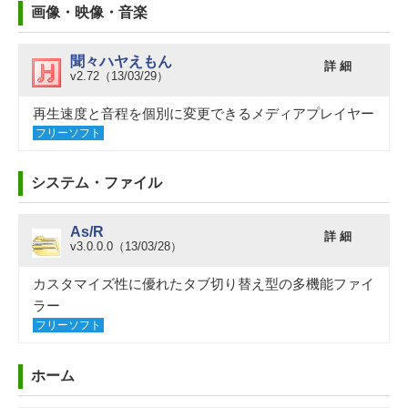
画像・映像・音楽
聞々ハヤえもん
詳 細
v2.72（13/03/29）
再生速度と音程を個別に変更できるメディアプレイヤー
フリーソフト
システム・ファイル
As/R
詳 細
v3.0.0.0（13/03/28）
カスタマイズ性に優れたタブ切り替え型の多機能ファイ
ラー
フリーソフト
ホーム