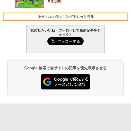
￥3,600
コン Vivobook 15 M1502NAQ 15.6イン
チ AMD Ryzen 7 170 メモリ16GB SSD 5
12GB Microsoft 365 Personal (24か月
Amazonランキングをもっと見る
版) 搭載 Windows 11 重量1.7kg Wi-Fi 6
E クワイエットブルー M1502NAQ-R716
5BUWS
窓の杜をいいね・フォローして最新記事をチ
ェック！
￥139,800
生成AIパスポート公式テキスト 第４版
Kindle Paperwhite シグニチャーエディ
ション (32GB) 7インチディスプレイ、明
るさ自動調整、色調調節ライト、12週間
￥1,766
持続バッテリー、広告なし、メタリック
ブラック
Google 検索で当サイトの記事を優先表示させる
￥-
1冊ですべて身につくHTML & CSSとWe
bデザイン入門講座［第2版］
Amazon Kindle Paperwhite (16GB) 7イ
ンチディスプレイ、色調調節ライト、12
￥1,292
週間持続バッテリー、広告なし、ブラッ
ク
￥-
ClaudeCode いちばんやさしい 教科書:
非エンジニア 初心者 素人 でも安心 使い
方 マニュアル AI副業にもコンテンツ作成
にもKindle出版にも！ 非エンジニアのた
Amazon Kindle Colorsoft | 16GBストレ