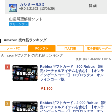
カシミール3D
詳 細
v9.0.2.21593（13/03/29）
山岳展望解析ソフト
フリーソフト
Amazon 売れ筋ランキング
ノートPC
PCソフト
IT入門書
電子書籍リーダー
Amazon PCソフト の売れ筋ランキング
更新日時：2026/08/11 00:05
Apple 2026 MacBook Neo A18 Proチッ
Robloxギフトカード - 800 Robux 【限
プ搭載13インチノートブック：AIとAppl
定バーチャルアイテムを含む】 【オンラ
e Intelligenceのために設計、Liquid Ret
インゲームコード】 ロブロックス | オン
inaディスプレイ、8GBユニファイドメモ
ラインコード版
リ、512GB SSDストレージ、1080p Fac
eTime HDカメラ、Touch ID - シトラス
￥1,300
￥137,800
Robloxギフトカード - 2,000 Robux 【限
定バーチャルアイテムを含む】 【オンラ
tomtoc 360°保護 15.6 16インチ パソコ
インゲームコード】 ロブロックス | オン