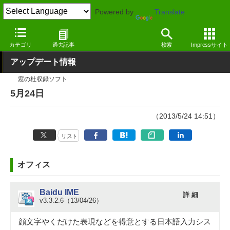
Powered by
Translate
窓の杜
その他の話題
トピック
アップデート
カテゴリ
過去記事
検索
Impressサイト
アップデート情報
窓の杜収録ソフト
5月24日
（2013/5/24 14:51）
リスト
オフィス
Baidu IME
詳 細
v3.3.2.6（13/04/26）
顔文字やくだけた表現などを得意とする日本語入力シス