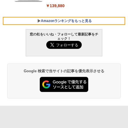
￥139,880
Amazonランキングをもっと見る
窓の杜をいいね・フォローして最新記事をチ
ェック！
Robloxギフトカード - 800 Robux 【限
生成AIパスポート公式テキスト 第４版
Amazon Kindle - 目に優しい、かさばら
定バーチャルアイテムを含む】 【オンラ
ない、大きな画面で読みやすい、6週間持
インゲームコード】 ロブロックス | オン
続バッテリー、6インチディスプレイ電子
￥1,766
ラインコード版
書籍リーダー、マッチャ、16GB、広告な
し
￥1,300
Google 検索で当サイトの記事を優先表示させる
￥16,980
1冊ですべて身につくHTML & CSSとWe
bデザイン入門講座［第2版］
Robloxギフトカード - 1000 Robux 【限
定バーチャルアイテムを含む】 【オンラ
Kindle Paperwhite シグニチャーエディ
インゲームコード】 ロブロックス |オン
ション (32GB) 7インチディスプレイ、明
￥1,292
ラインコード版
るさ自動調整、色調調節ライト、12週間
持続バッテリー、広告なし、メタリック
ブラック
￥1,600
ClaudeCode いちばんやさしい 教科書:
￥27,980
非エンジニア 初心者 素人 でも安心 使い
方 マニュアル AI副業にもコンテンツ作成
Robloxギフトカード - 2,000 Robux 【限