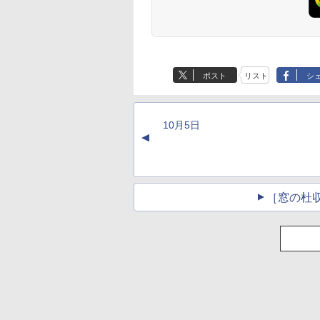
ポスト
リスト
シ
10月5日
▲
［窓の杜