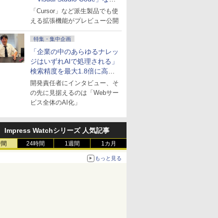
にも開放
「Cursor」など派生製品でも使
える拡張機能がプレビュー公開
特集・集中企画
「企業の中のあらゆるナレッ
ジはいずれAIで処理される」
検索精度を最大1.8倍に高め
た「GMO AI RAG」は無償の
開発責任者にインタビュー、そ
OSS版で「1社1RAG」を目
の先に見据えるのは「Webサー
指す
ビス全体のAI化」
Impress Watchシリーズ 人気記事
時間
24時間
1週間
1カ月
もっと見る