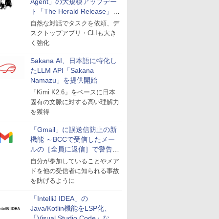
Agent」の大規模アップデー
ト「The Herald Release」が
公開
自然な対話でタスクを依頼、デ
スクトップアプリ・CLIも大き
く強化
Sakana AI、日本語に特化し
たLLM API「Sakana
Namazu」を提供開始
「Kimi K2.6」をベースに日本
固有の文脈に対する高い理解力
を獲得
「Gmail」に誤送信防止の新
機能 ～BCCで受信したメー
ルの［全員に返信］で警告を
表示
自分が参加していることやメア
ドを他の受信者に知られる事故
を防げるように
「IntelliJ IDEA」の
Java/Kotlin機能をLSP化、
「Visual Studio Code」など