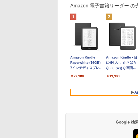
Amazon 電子書籍リーダー 
Apple 2026
Xbox プリペイドカ
生成AIパスポート公
Amazon Kindle
tomtoc 360°保護
Robloxギフトカード
AIイラスト表現辞典:
Amazon Kindle - 目
MacBook Neo A18
ード 10,000円 デジタ
式テキスト 第４版
Paperwhite (16GB)
15.6 16インチ パソ
- 800 Robux 【限定
思い通りの絵を引き
に優しい、かさばら
Proチップ搭載13イ
ルコード 【旧 Xbox
7インチディスプレ
ンケース Dell NEC
バーチャルアイテム
出す プロンプトの言
ない、大きな画面で
￥1,766
ンチノートブック：
ギフトカード】 [オン
イ、色調調節ライ
Lavie ASUS HP
を含む】 【オンライ
葉 AI画像生成シリー
読みやすい、6週間
￥137,800
￥10,000
￥27,980
￥2,952
￥1,300
￥99
￥19,980
AIとApple
ラインコード]
ト、12週間持続バッ
dynabook Lenovo
ンゲームコード】 ロ
ズ (はぴーイラスト
続バッテリー、6イ
Intelligenceのために
テリー、広告なし、
対応
ブロックス | オンラ
Labo)
チディスプレイ電子
設計、Liquid Retina
ブラック
インコード版
書籍リーダー、ブラ
A
ディスプレイ、8GB
ック、16GB、広告
ユニファイドメモ
し
リ、512GB SSDスト
レージ、1080p
FaceTime HDカメ
ラ、Touch ID - イン
Google
ディゴ