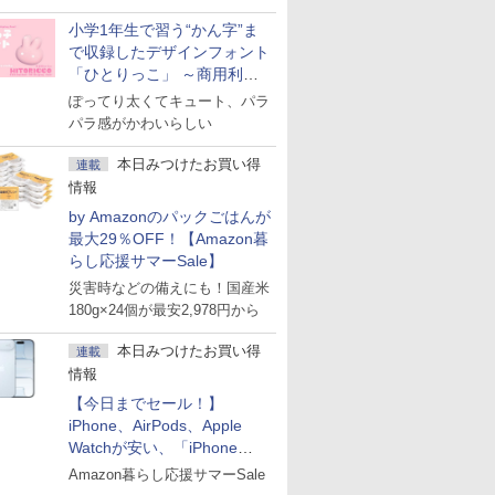
小学1年生で習う“かん字”ま
で収録したデザインフォント
「ひとりっこ」 ～商用利用
OK
ぽってり太くてキュート、パラ
パラ感がかわいらしい
本日みつけたお買い得
連載
情報
by Amazonのパックごはんが
最大29％OFF！【Amazon暮
らし応援サマーSale】
災害時などの備えにも！国産米
180g×24個が最安2,978円から
本日みつけたお買い得
連載
情報
【今日までセール！】
iPhone、AirPods、Apple
Watchが安い、「iPhone
Air」256GB版が139,800円な
Amazon暮らし応援サマーSale
ど