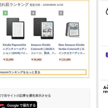
の売れ筋ランキング
更新日時：2026/08/06 12:05
Apple 2026
Microsoft Office
ClaudeCode いちば
Kindle Paperwhite
【Amazon.co.jp限
Robloxギフトカード
FM TOWNS ハイパ
Amazon Kindle
FMV ノートパソコン
Robloxギフトカード -
1冊ですべて身につく
New Amazon Kindle
コ
MacBook Air M5チ
Home & Business
んやさしい 教科書:
シグニチャーエディ
定】 HP ノートパソ
- 2,000 Robux 【限
ー・カタログ: 本体
Colorsoft | 16GBス
WE1-K3 (MS 365
1000 Robux 【限定バ
HTML & CSSとWebデ
Scribe Colorsoft | 11
ップ搭載13インチノ
2024(最新 永続版)|オ
非エンジニア 初心者
ション (32GB) 7イン
コン 15-fd 15.6イン
定バーチャルアイテ
ハードウェア・市販
トレージ、防水、7イ
Personal/Copilotキー
ーチャルアイテムを含
ザイン入門講座［第2
インチカラーディスプ
持
ートブック：AIと
ンラインコード
素人 でも安心 使い方
チディスプレイ、明
チ 16GBメモリ
ムを含む】 【オンラ
ソフトウェアのパー
ンチカラーディスプ
搭載/Win 11/15.6
む】 【オンラインゲー
版］
レイ、64GBストレー
￥298,901
￥39,582
￥99
￥32,980
￥129,800
￥3,200
￥1,600
￥39,980
￥119,800
￥1,600
￥2,326
￥115,980
ン
Apple Intelligence、
版|Windows11、
マニュアル AI副業に
るさ自動調整、色調
512GB SSD インテ
インゲームコード】
フェクトリストと最
レイ、色調調節ライ
型/Core i5/16GB/SSD
ムコード】 ロブロック
ジ、ノート機能搭載、
13.6インチLiquid
10/mac対応|PC2台
もコンテンツ作成に
調節ライト、12週間
ル Core 5
ロブロックス | オン
新エミュレータ紹介
ト、最大8週間持続バ
512GB/ホワイト)
ス |オンラインコード
明るさ自動調整、色調
Retinaディスプレ
もKindle出版にも！
持続バッテリー、広
ラインコード版
ッテリー、広告無
FMVWK3E15W_AZ
版
調節ライト、プレミア
mazonランキングをもっと見る
な
イ、24GBユニファイ
非エンジニアのため
告なし、メタリック
し、ブラック (2025
ムペン付き、グラファ
ドメモリ、1TB SSD
のAIコーディング入
ブラック
年発売)
イト
ストレージ、12MPセ
門シリーズ
ンターフレームカメ
ラ、日本語キーボー
ド、Touch ID - スカ
 検索で当サイトの記事を優先表示させる
イブルー