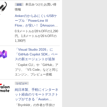
本日みつけたお買い得
連載
情報
AnkerのからみにくいUSBケ
ーブル「PowerLine III
Flow」が安い！【Amazon暮
らし応援サマーSale】
0.9メートルが28％OFFの1,290
円。1,8メートルが26％OFFの
1,390円
「Visual Studio 2026」に
「GitHub Copilot SDK」ベー
スの新エージェントが追加
「Copilot CLI」や「GitHub」ア
プリ、「VS Code」などと同じ
エンジン、プレビュー搭載
レビュー
純日本製、手軽にインターネ
ット経由のリモートデスクト
ップができる「Avalon
remote」
「Brynhildr」の作者が手掛け