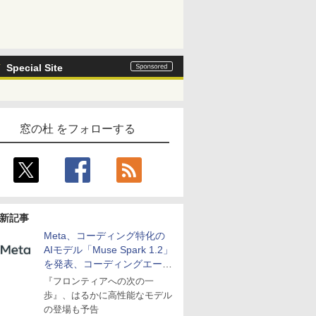
Special Site
窓の杜 をフォローする
新記事
Meta、コーディング特化の
AIモデル「Muse Spark 1.2」
を発表、コーディングエージ
ェント「Muse Code」も
『フロンティアへの次の一
歩』、はるかに高性能なモデル
の登場も予告