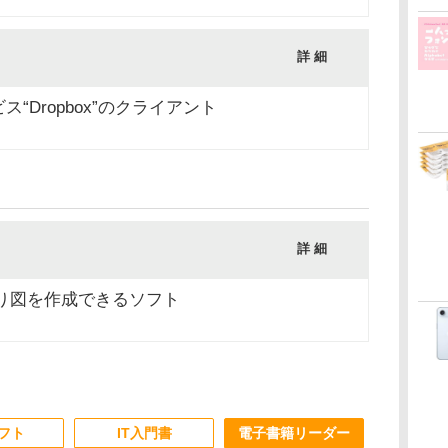
詳 細
“Dropbox”のクライアント
詳 細
り図を作成できるソフト
ソフト
IT入門書
電子書籍リーダー