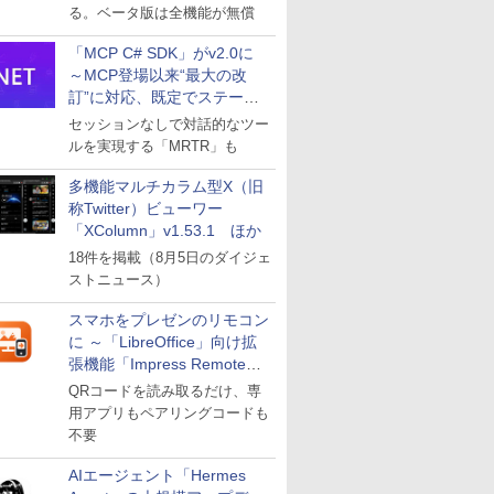
る。ベータ版は全機能が無償
「MCP C# SDK」がv2.0に
～MCP登場以来“最大の改
訂”に対応、既定でステート
レスへ
セッションなしで対話的なツー
ルを実現する「MRTR」も
多機能マルチカラム型X（旧
称Twitter）ビューワー
「XColumn」v1.53.1 ほか
18件を掲載（8月5日のダイジェ
ストニュース）
スマホをプレゼンのリモコン
に ～「LibreOffice」向け拡
張機能「Impress Remote」
が公開
QRコードを読み取るだけ、専
用アプリもペアリングコードも
不要
AIエージェント「Hermes