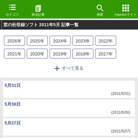
カテゴリ
過去記事
検索
Impressサイト
窓の杜収録ソフト 2011年5月 記事一覧
2026
年
2025
年
2024
年
2023
年
2022
年
2021
年
2020
年
2019
年
2018
年
2017
年
2016
年
2015
年
2014
年
2013
年
2012
年
すべて見る
2011
年
2010
年
2009
年
5月31日
(2011/5/31)
5月30日
(2011/5/30)
5月27日
(2011/5/27)