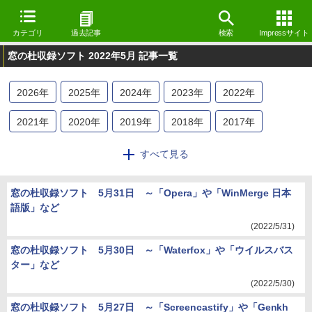
カテゴリ
過去記事
検索
Impressサイト
窓の杜収録ソフト 2022年5月 記事一覧
2026
年
2025
年
2024
年
2023
年
2022
年
2021
年
2020
年
2019
年
2018
年
2017
年
2016
年
2015
年
2014
年
2013
年
2012
年
すべて見る
2011
年
2010
年
2009
年
窓の杜収録ソフト 5月31日 ～「Opera」や「WinMerge 日本
語版」など
(2022/5/31)
窓の杜収録ソフト 5月30日 ～「Waterfox」や「ウイルスバス
ター」など
(2022/5/30)
窓の杜収録ソフト 5月27日 ～「Screencastify」や「Genkh