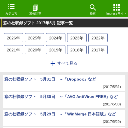
カテゴリ
過去記事
検索
Impressサイト
窓の杜収録ソフト 2017年5月 記事一覧
2026
年
2025
年
2024
年
2023
年
2022
年
2021
年
2020
年
2019
年
2018
年
2017
年
2016
年
2015
年
2014
年
2013
年
2012
年
すべて見る
2011
年
2010
年
2009
年
窓の杜収録ソフト 5月31日 ～「Dropbox」など
(2017/5/31)
窓の杜収録ソフト 5月30日 ～「AVG AntiVirus FREE」など
(2017/5/30)
窓の杜収録ソフト 5月29日 ～「WinMerge 日本語版」など
(2017/5/29)