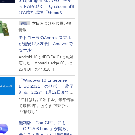
Snapdragon XのNPUでチャ
ットAIが動く！ Qualcomm向
けAI実行環境「GenieX」を
試してみた
本日みつけたお買い得
連載
情報
モトローラのAndroidスマホ
が最安17,820円！Amazonで
セール中
Android 16でNFC/FeliCaにも対
応した「Motorola edge 60」は
25％OFFの44,820円
「Windows 10 Enterprise
LTSC 2021」のサポート終了
迫る、2027年1月12日まで
～ESUは9月1日から販売
1年目は1台61米ドル、毎年倍額
で最長3年。あくまで移行へ
の“橋渡し”
無料版「ChatGPT」にも
「GPT-5.6 Luna」が開放、
テキストチャットは無制限へ