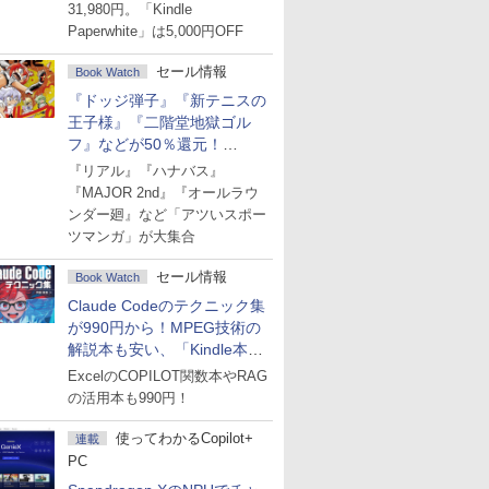
31,980円。「Kindle
Paperwhite」は5,000円OFF
セール情報
Book Watch
『ドッジ弾子』『新テニスの
王子様』『二階堂地獄ゴル
フ』などが50％還元！
Amazonマンガ週末セール
『リアル』『ハナバス』
『MAJOR 2nd』『オールラウ
ンダー廻』など「アツいスポー
ツマンガ」が大集合
セール情報
Book Watch
Claude Codeのテクニック集
が990円から！MPEG技術の
解説本も安い、「Kindle本サ
マーセール」第2弾開始！
ExcelのCOPILOT関数本やRAG
の活用本も990円！
使ってわかるCopilot+
連載
PC