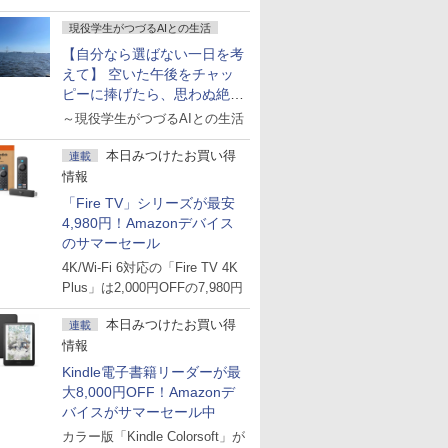
現役学生がつづるAIとの生活
【自分なら選ばない一日を考
えて】 空いた午後をチャッ
ピーに捧げたら、思わぬ絶景
に出会った話
～現役学生がつづるAIとの生活
本日みつけたお買い得
連載
情報
「Fire TV」シリーズが最安
4,980円！Amazonデバイス
のサマーセール
4K/Wi-Fi 6対応の「Fire TV 4K
Plus」は2,000円OFFの7,980円
本日みつけたお買い得
連載
情報
Kindle電子書籍リーダーが最
大8,000円OFF！Amazonデ
バイスがサマーセール中
カラー版「Kindle Colorsoft」が