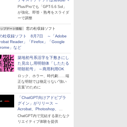
Plus/Proでも「GPT-5.6 Sol」
が強化、即答・熟考をスライダ
ーで調整
窓の杜収録ソフト
ップデート情報
の杜収録ソフト 8月7日 ～「Adobe
robat Reader」「Firefox」「Google
hrome」など
築地初号系活字を下敷きにし
た見出し用明朝体「したたる
明朝初号」 ～商用利用OK
ロック、ホラー、時代劇……端
正な明朝では物足りない“強い
言葉”のために
「ChatGPT向けアドビプラ
グイン」がリリース ～
Acrobat、Photoshop、
Premiereなどの機能を1つの
ChatGPT内で完結する新たなク
プラグインに統合
リエイティブ体験を提供