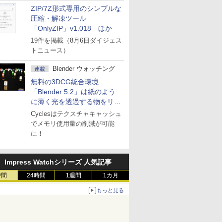
ZIP/7Z形式専用のシンプルな
圧縮・解凍ツール
「OnlyZIP」v1.018 ほか
19件を掲載（8月6日ダイジェス
トニュース）
Blender ウォッチング
連載
無料の3DCG統合環境
「Blender 5.2」は紙のよう
に薄く光を透過する物をリア
ルに表現
Cyclesはテクスチャキャッシュ
でメモリ使用量の削減が可能
に！
Impress Watchシリーズ 人気記事
時間
24時間
1週間
1カ月
もっと見る