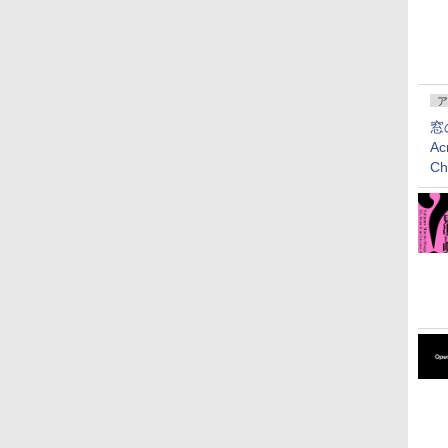
ア
窓
Ac
C