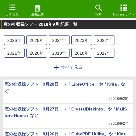
カテゴリ
過去記事
検索
Impressサイト
窓の杜収録ソフト 2018年9月 記事一覧
2026
年
2025
年
2024
年
2023
年
2022
年
2021
年
2020
年
2019
年
2018
年
2017
年
2016
年
2015
年
2014
年
2013
年
2012
年
すべて見る
2011
年
2010
年
2009
年
窓の杜収録ソフト 9月28日 ～「LibreOffice」や「Krita」な
ど
(2018/9/28)
窓の杜収録ソフト 9月27日 ～「CrystalDiskInfo」や「MailS
tore Home」など
(2018/9/27)
窓の杜収録ソフト 9月26日 ～「CubePDF Utility」や「Kinz