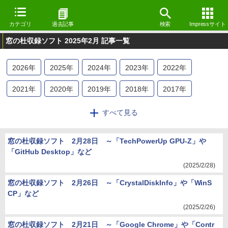
カテゴリ
過去記事
検索
Impressサイト
窓の杜収録ソフト 2025年2月 記事一覧
2026
年
2025
年
2024
年
2023
年
2022
年
2021
年
2020
年
2019
年
2018
年
2017
年
2016
年
2015
年
2014
年
2013
年
2012
年
すべて見る
2011
年
2010
年
2009
年
窓の杜収録ソフト 2月28日 ～「TechPowerUp GPU-Z」や
「GitHub Desktop」など
(2025/2/28)
窓の杜収録ソフト 2月26日 ～「CrystalDiskInfo」や「WinS
CP」など
(2025/2/26)
窓の杜収録ソフト 2月21日 ～「Google Chrome」や「Contr