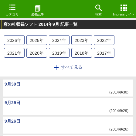
カテゴリ
過去記事
検索
Impressサイト
窓の杜収録ソフト 2014年9月 記事一覧
2026
年
2025
年
2024
年
2023
年
2022
年
2021
年
2020
年
2019
年
2018
年
2017
年
2016
年
2015
年
2014
年
2013
年
2012
年
すべて見る
2011
年
2010
年
2009
年
9月30日
(2014/9/30)
9月29日
(2014/9/29)
9月26日
(2014/9/26)