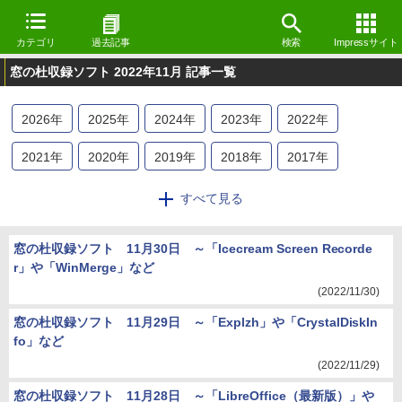
カテゴリ
過去記事
検索
Impressサイト
窓の杜収録ソフト 2022年11月 記事一覧
2026
年
2025
年
2024
年
2023
年
2022
年
2021
年
2020
年
2019
年
2018
年
2017
年
2016
年
2015
年
2014
年
2013
年
2012
年
すべて見る
2011
年
2010
年
2009
年
窓の杜収録ソフト 11月30日 ～「Icecream Screen Recorde
r」や「WinMerge」など
(2022/11/30)
窓の杜収録ソフト 11月29日 ～「Explzh」や「CrystalDiskIn
fo」など
(2022/11/29)
窓の杜収録ソフト 11月28日 ～「LibreOffice（最新版）」や